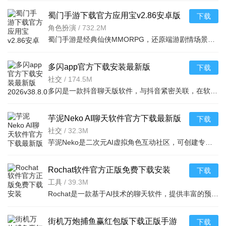
蜀门手游下载官方应用宝v2.86安卓版
下载
角色扮演
/
732.2M
蜀门手游是经典仙侠MMORPG，还原端游剧情场景。自由交易、万人城战热血刺激，仙侣兄弟实时语音共闯江湖；百
多闪app官方下载安装最新版
下载
2026v38.8.0最新版
社交
/
174.5M
多闪是一款抖音聊天版软件，与抖音紧密关联，在软件内可以和抖音好友聊天互动、分享日常动态，还可浏览他人
芋泥Neko AI聊天软件官方下载最新版
下载
v1.2.84最新版
社交
/
32.3M
芋泥Neko是二次元AI虚拟角色互动社区，可创建专属OC，AI驱动沉浸对话，支持语音文字互动。含画师约稿、社区
Rochat软件官方正版免费下载安装
下载
v2.3.13安卓版
工具
/
39.3M
Rochat是一款基于AI技术的聊天软件，提供丰富的预设及自定义AI角色互动体验，支持无限制词聊天和个性化智能
街机万炮捕鱼赢红包版下载正版手游
下载