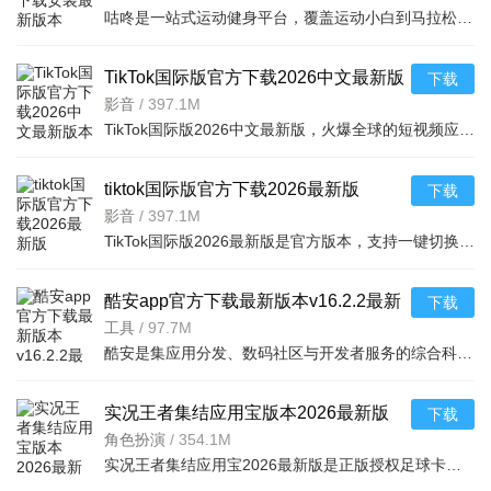
咕咚是一站式运动健身平台，覆盖运动小白到马拉松大神，整合赛事、智能设备、社区服务。AI配速兔子提供专属
TikTok国际版官方下载2026中文最新版
下载
本v45.2.3最新官方安卓版
影音
/
397.1M
TikTok国际版2026中文最新版，火爆全球的短视频应用，支持创建、编辑、共享视频，记录生活点滴。汇聚国内外
tiktok国际版官方下载2026最新版
下载
v45.2.3安卓版
影音
/
397.1M
TikTok国际版2026最新版是官方版本，支持一键切换电视大屏模式，同步手机热门内容。无广告、安装包小，国内
酷安app官方下载最新版本v16.2.2最新
下载
版
工具
/
97.7M
酷安是集应用分发、数码社区与开发者服务的综合科技平台，构建完整生态闭环。支持HDR图片/LivePhoto分享，数
实况王者集结应用宝版本2026最新版
下载
v6.1.3安卓版本
角色扮演
/
354.1M
实况王者集结应用宝2026最新版是正版授权足球卡牌策略手游，收录梅西C罗等千余名实名球星，3D动态赛事配中文