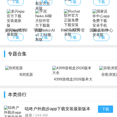
app下载安装
官方下载2026
官方下载2026
下载最新版本
下载
下载
下载
下载
最新版本
中文最新版本
最新版
多闪app官方
芋泥Neko AI
Rochat软件官
国家反诈中心
下载安装最新
聊天软件官方
方正版免费下
app免费下载
下载
下载
下载
下载
版2026
下载最新版
载安装
安卓手机版
专题合集
B浏览器
谷歌浏览器
4399游戏盒2026版本大
全
本类排行
咕咚户外跑步app下载安装最新版本
下载
v10.73.1最新版
健康
/
244.6M