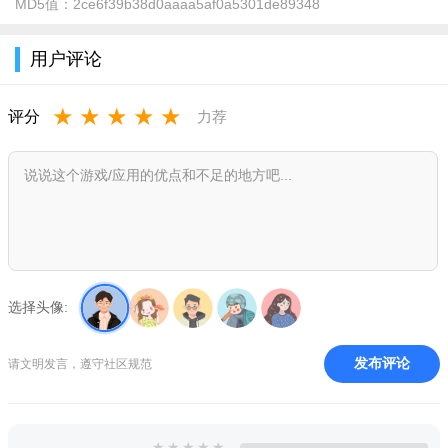
MD5值：
2ce6f39b38d0aaaa5af0a5301de89348
用户评论
★
★
★
★
★
评分
力荐
选择头像:
发布评论
请文明发言，遵守社区规范
★
★
★
★
★