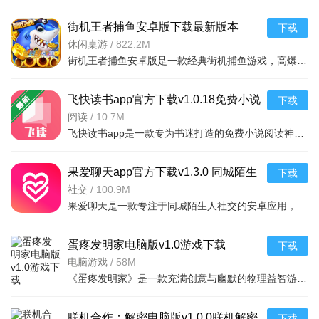
街机王者捕鱼安卓版下载最新版本
下载
v3.16.2.1.1高爆版
休闲桌游
/
822.2M
街机王者捕鱼安卓版是一款经典街机捕鱼游戏，高爆版带来更高爆率与爽快体验，支持多种鱼群和炮台升级，操作
飞快读书app官方下载v1.0.18免费小说
下载
阅读神器
阅读
/
10.7M
飞快读书app是一款专为书迷打造的免费小说阅读神器，支持海量热门小说、经典名著、网络文学作品，提供沉浸式
果爱聊天app官方下载v1.3.0 同城陌生
下载
人交友
社交
/
100.9M
果爱聊天是一款专注于同城陌生人社交的安卓应用，通过智能推荐和兴趣匹配，帮助用户快速找到附近的真实好友
蛋疼发明家电脑版v1.0游戏下载
下载
电脑游戏
/
58M
《蛋疼发明家》是一款充满创意与幽默的物理益智游戏，玩家将扮演古怪的发明家，利用各种奇葩道具和机关完成
联机合作：解密电脑版v1.0.0联机解密
下载