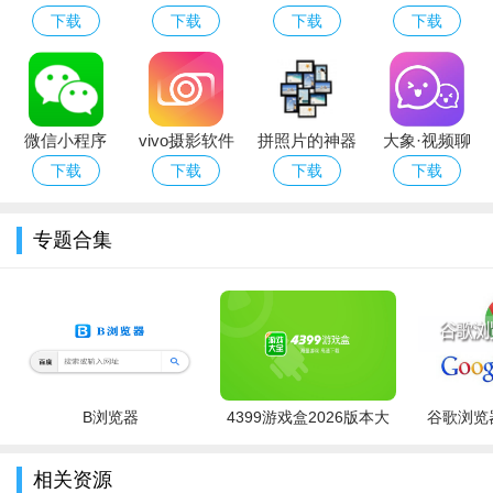
官方下载
官方下载
下载官方最新
交友app官方
下载
下载
下载
下载
2.用户创建了一个线上的虚拟空间，让人们可以通过平台更加
版（心动热
下载
轻松的建立连接。
播）
3.随时可以在这里找到和自己兴趣相投的朋友，通过图文或者
微信小程序
vivo摄影软件
拼照片的神器
大象·视频聊
语音的方式进行聊天互动，也可以分享自己觉得新奇有趣的事
app
免费版
天app官方下
下载
下载
下载
下载
情，让大家和你一起讨论。
载最新版本
专题合集
B浏览器
4399游戏盒2026版本大
谷歌浏览器
全
相关资源