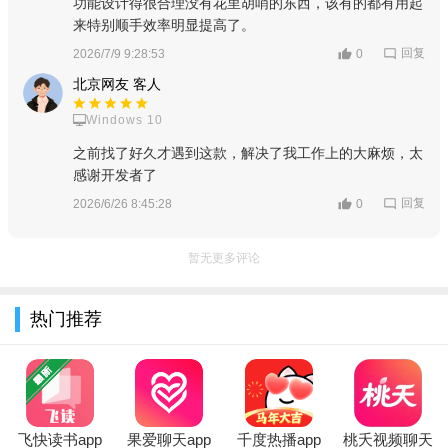
功能设计得很合理没有花里胡哨的东西，该有的都有用起
来特别顺手效率明显提高了。
回复
2026/7/9 9:28:53
0
北京网友 客人
Windows 10
之前找了好久才遇到这款，解决了我工作上的大麻烦，太
感谢开发者了
回复
2026/6/26 8:45:28
0
暂无更多评论
热门推荐
软件优势：
飞快读书app
果爱聊天app
千度热播app
桃夭视频聊天
1.造梦次元App是一个基于AI技术打造的社交互动平台，