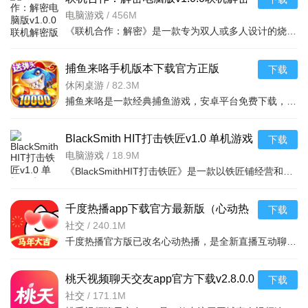
版
电脑游戏
/
456M
《联机合作：解密》是一款专为双人或多人设计的烧脑合作解密游戏。玩家需要与好友实时联网，在充满谜题与机
捕鱼来咯手机版本下载官方正版
下载
v27.7.20209.27.7送弹头万炮版
休闲桌游
/
82.3M
捕鱼来咯是一款经典捕鱼游戏，安卓平台免费下载，画面精美，玩法简单，支持万炮模式，带给玩家极致捕鱼体验
BlackSmith HIT打击铁匠v1.0 单机游戏
下载
电脑游戏
/
18.9M
《BlackSmithHIT打击铁匠》是一款以铁匠铺经营和武器锻造为核心的模拟游戏。玩家将扮演一名铁匠，在虚拟世界
千度热播app下载官方最新版（心动热
下载
播）v9.9.53安卓最新版
社交
/
240.1M
千度热播官方版已改名心动热播，是全新直播互动聊天平台。这里有众多高颜值才艺主播，板块栏目丰富；支持弹
桃夭视频聊天交友app官方下载v2.8.0.0
下载
附近真人同城视频连麦软件
社交
/
171.1M