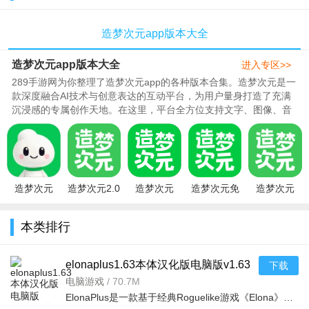
造梦次元app版本大全
造梦次元app版本大全
进入专区>>
289手游网为你整理了造梦次元app的各种版本合集。造梦次元是一
款深度融合AI技术与创意表达的互动平台，为用户量身打造了充满
沉浸感的专属创作天地。在这里，平台全方位支持文字、图像、音
乐、视频等多元媒介创作形式..
造梦次元
造梦次元2.0
造梦次元
造梦次元免
造梦次元
app官方正
安卓最新版
app官方免
费下载2026
app官方版
版下载手机
v1.1.928安
费下载2026
最新版本
下载最新版
本类排行
版v1.1.928
卓版
最新版本
v1.1.928安
v1.1.928 安
安卓
v1.1.
卓
卓
elonaplus1.63本体汉化版电脑版v1.63
下载
汉化版
电脑游戏
/
70.7M
ElonaPlus是一款基于经典Roguelike游戏《Elona》的增强型Mod，由日本玩家社区持续维护更新。本版本为1.63汉