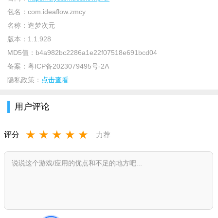
包名：
com.ideaflow.zmcy
软件介绍：
名称：
造梦次元
版本：
1.1.928
造梦次元是一款多模态AI驱动的新一代内容工具。通过聊天的
MD5值：
b4a982bc2286a1e22f07518e691bcd04
方式与不同的虚拟IP进行语音/文字/图片/表情等互动，同时还可
备案：
粤ICP备2023079495号-2A
以通过创作，构建基于虚拟IP的跨次元世界。
隐私政策：
点击查看
软件特色：
1、支持多种方式互动，让大家享受更奇妙的互动体验，结交
用户评论
更多朋友。
★
★
★
★
★
评分
力荐
2、包含了丰富的话题与活动，用户随时可以加入感兴趣的活
动中。
3、为大家推荐了很多的社交话题，你可以更好的与大家一起
互动。
软件功能：
担心自己做动画没思路？