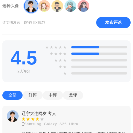
选择头像:
造梦次元支持多人互动创作，扮演你喜欢的角色，用动画接
龙的方式就可以拍出多彩剧情！
发布评论
请文明发言，遵守社区规范
新增虚拟角色人格培养玩法：
24小时陪在你身边的偶像，当你需要陪伴时，随时唤出TA陪
★
★
★
★
★
你聊天！
4.5
★
★
★
★
★
★
★
Let‘s Go! 跟我一起前往二次元的世界吧~
★
★
2人评分
想要制作同人动画，无奈技术菜？
★
超简单的动画制作工具来帮你，傻瓜式操作，动作、表情、
场景、贴纸、配音等应有尽有，做动画只需动动手指点几下！
全部
好评
中评
差评
辽宁大连网友 客人
Samsung_Galaxy_S25_Ultra