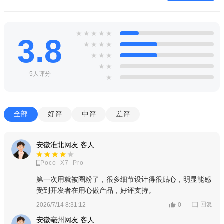
4、提供店铺运营数据，如销售数据、用户行为数据等，帮助
商家了解业务状况，以便制定针对性经营策略。
★
★
★
★
★
5、支持商家、达人直播卖货，将商品链接至原生短视频或展
3.8
★
★
★
★
示于商品橱窗，通过内容营销促进销售。
★
★
★
★
★
6、精选联盟帮助商家连接创作者达人，合作创作带货内容，
5人评分
★
扩大销售渠道。
全部
好评
中评
差评
安徽淮北网友 客人
Poco_X7_Pro
第一次用就被圈粉了，很多细节设计得很贴心，明显能感
受到开发者在用心做产品，好评支持。
回复
2026/7/14 8:31:12
0
安徽亳州网友 客人