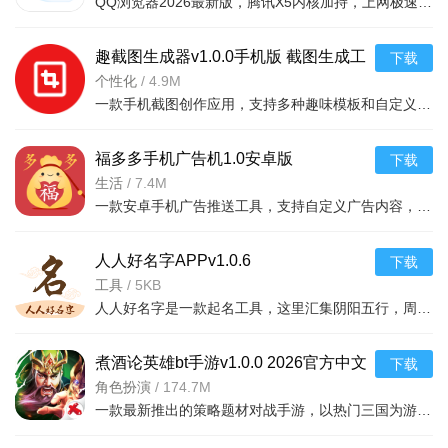
QQ浏览器2026最新版，腾讯X5内核加持，上网极速流畅。安全屏蔽有害网站，支持支付保护。含海量小说漫画有声
趣截图生成器v1.0.0手机版 截图生成工
下载
具
个性化
/
4.9M
一款手机截图创作应用，支持多种趣味模板和自定义编辑，适合日常社交分享与创意截图制作。
福多多手机广告机1.0安卓版
下载
生活
/
7.4M
一款安卓手机广告推送工具，支持自定义广告内容，助力商家高效推广，操作简单易上手。
软件亮点：
人人好名字APPv1.0.6
下载
1、消费者可在TikTok内完成浏览、下单、支付和客服等购物
工具
/
5KB
环节，购物流程便捷高效。
人人好名字是一款起名工具，这里汇集阴阳五行，周易理论，海量字库。为你挑选出最适合你孩子的姓名。然你孩
2、商家中心提供免费短视频创作工具，帮助商家提升内容产
煮酒论英雄bt手游v1.0.0 2026官方中文
下载
出效率，增强营销效果。
版
角色扮演
/
174.7M
一款最新推出的策略题材对战手游，以热门三国为游戏题材，与不同的三国手游不同，这款手
3、平台举办各类活动，如全球黑五期间的高潜商家投稿成长
任务、爆款对投挑战赛等，商家参与可获激励资源。