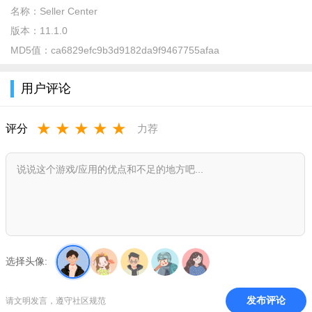
名称：
Seller Center
版本：
11.1.0
MD5值：
ca6829efc9b3d9182da9f9467755afaa
用户评论
★
★
★
★
★
评分
力荐
软件功能：
1、支持商家管理店铺信息，如名称、Logo、介绍等;设置运费
模板、退货政策等;上架、下架和管理商品，包括单个或批量操
作。
2、实时跟踪订单状态，处理订单发货、退款和退货等售后问
题，保障交易流程顺利进行。
选择头像:
3、商家可发布营销活动，制定促销策略，利用平台推广工具
提升店铺和商品曝光度，促进销售。
发布评论
请文明发言，遵守社区规范