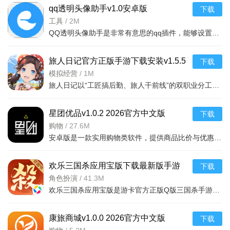
qq透明头像助手v1.0安卓版
下载
软件的使用方法：
工具
/
2M
QQ透明头像助手是非常有意思的qq插件，能够设置QQ透明头像，装X必备，非常的好看，还有半透明的头像，调节透
准备中国公司执照、法人身份证信息、品类与品牌资质、中
国发货仓地址、英国本地退货仓地址、Payoneer账户信息等资
旅人日记官方正版手游下载安装v1.5.5
下载
料。
安卓版
模拟经营
/
1M
可使用TikTok账号或手机号注册登录;若已有
旅人日记以“工匠搞后勤、旅人干前线”的双职业分工闭环为核心，通过派遣旅人去好友领地“兼职打工”的共享
TikTokForBusiness账户，可直接登录。登录时需同意相关服务条
款，阅读隐私政策。
星团优品v1.0.2 2026官方中文版
下载
购物
/
27.6M
登录后完善店铺基本信息，设置支付方式;根据业务需求进行
安卓版是一款实用购物类软件，提供商品比价与优惠信息，操作简单流畅，适合手机用户日常淘好物。
运费模板、退货政策等设置。
点击“商品”选项，选择“管理商品”，进行商品上架操作，可单
欢乐三国杀应用宝版下载最新版手游
下载
v2.3.4官方版
角色扮演
/
41.3M
个或批量上传;填写商品信息，设置价格、库存等。
欢乐三国杀应用宝版是游卡官方正版Q版三国杀手游，首创抢地主三人玩法，融合家园种菜养猫放置挂机，武将重铸
参与平台营销活动，利用平台推广工具，或与达人合作，通
过直播、短视频等形式推广商品。
康旅商城v1.0.0 2026官方中文版
下载