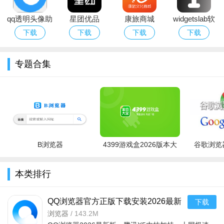
qq透明头像助
星团优品
康旅商城
widgetslab软
手
件下载安卓
下载
下载
下载
下载
2026最新版
专题合集
B浏览器
4399游戏盒2026版本大
谷歌浏览器
全
本类排行
QQ浏览器官方正版下载安装2026最新
下载
版本v20.3.7.7035 官方版
浏览器
/
143.2M