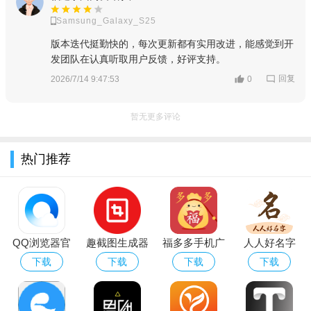
软件特色：
Samsung_Galaxy_S25
1、商家使用手机即可开启管理模式，随时随地掌握店铺信
版本迭代挺勤快的，每次更新都有实用改进，能感觉到开
息，处理各类事务。
发团队在认真听取用户反馈，好评支持。
2、平台定期推出营销活动，商家可参与其中，有效推广店铺
回复
2026/7/14 9:47:53
0
和商品。
暂无更多评论
3、具备强大的进货管理功能，方便商家管理货物采购流程。
软件优势：
热门推荐
1、TikTok拥有持续增长的用户群体，流量巨大，且年轻用户
占比高，消费潜力大，为商家带来更多销售机会。
2、通过短视频和直播等形式，提供互动式购物体验，激发消
费者参与度，提高成交率。
QQ浏览器官
趣截图生成器
福多多手机广
人人好名字
方正版下载安
告机
APP
下载
下载
下载
下载
3、TikTok的内容算法能精准推送商品，帮助消费者发现潜在
装2026最新版
购物需求，增加商品曝光和销售机会。
本