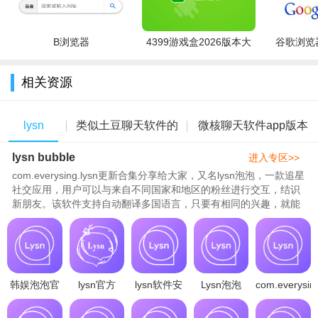
无需一一去搜索！
在日历上确认只与你兴趣相关的日程吧。
B浏览器
4399游戏盒2026版本大
谷歌浏览器
全
无需担心与个人日程混淆!
相关资源
信息员
在群聊室里，与指定朋友传达只属于两人的悄悄话
lysn
类似土豆聊天软件的
微核聊天软件app版本
炸弹信息会在一定时间后砰！的一声消失
lysn bubble
bubble
app
大全
进入专区>>
该聊天工具可以自动翻译成多国语言，只要有相同兴趣，就
com.everysing.lysn更新合集分享给大家，又名lysn泡泡，一款追星
社交应用，用户可以与来自不同国家和地区的粉丝进行交互，结识
能结交全世界的朋友
新朋友。该软件支持自动翻译多国语言，只要有相同的兴趣，就能
优势：
结交全世界的朋友。Lysn还能定位世界上的任何位置，并允许用户
通过长按地图发送消息。..
1、Lysn有着各种公开的聊天室，可以就比较关注的人们话题
来进行畅快的聊天讨论。
韩娱泡泡官
lysn官方
lysn软件安
Lysn泡泡
com.everysing
2、在Lysn社区里面可以去关注更多人的动态，从动态来了解
方下载2025
2024最新正
卓官方最新
app安卓中
更新下载
一个人的真实生活状态。
最新版
版软件安装
版本v1.6.4
文手机版
v1.6.4安卓