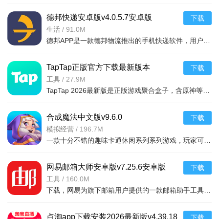
德邦快递安卓版v4.0.5.7安卓版
下载
生活
/
91.0M
德邦APP是一款德邦物流推出的手机快递软件，用户可以通过手机下单查单、跟踪及个人资料管理等基本功能，方便快捷。
TapTap正版官方下载最新版本
下载
2026v2.94.0-mkt#100300手机版
工具
/
27.9M
TapTap 2026最新版是正版游戏聚合盒子，含原神等海量大作，更新及时。有平台+游戏双重福利，定期推主题权益；内置地图/配队/找搭子工具及安装包管理，提升体验。支持多登录保障安全，青少年模式兼顾不
合成魔法中文版v9.6.0
下载
模拟经营
/
196.7M
一款十分不错的趣味卡通休闲系列系列游戏，玩家可以通过合成魔法中文版利用自己的魔法来合成，建造自己的花园完成每天的任务，点击方块就能合成，操作起来非常简单有趣，还能够在梦幻的游戏世界之中
网易邮箱大师安卓版v7.25.6安卓版
下载
工具
/
160.0M
下载，网易为旗下邮箱用户提供的一款邮箱助手工具，支持网易邮箱、QQ邮箱、Gmail、139邮箱、Hotmail、新浪邮箱等各类个人邮箱。喜欢就来下载吧
点淘app下载安装2026最新版v4.39.18
下载