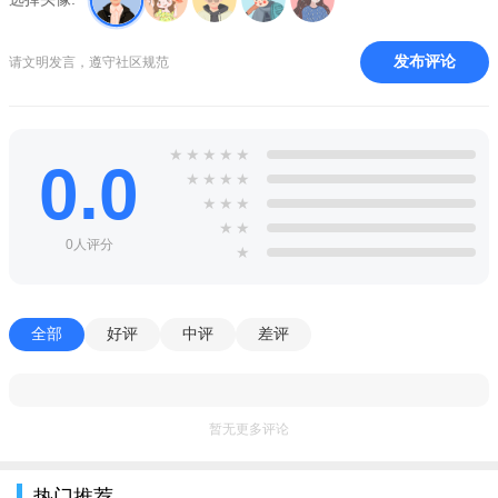
活。
发布评论
请文明发言，遵守社区规范
5.lysn怎么和爱豆聊天
在lysn软件的bubble泡泡专区中购买自己喜欢的爱豆的泡泡业
务，点击爱豆头像就可以和喜欢的爱豆聊天了，但是泡泡内的所
★
★
★
★
★
0.0
有内容都是私密的，不允许外传的。
★
★
★
★
★
★
★
6.lysn泡泡怎么退订
★
★
0人评分
★
在到期日之前先取消自动续订(在Appstore个人中心订阅那一
栏，点进去然后按取消订阅可以了)
如果忘记了到期前取消，那么也可以试试下面的方法
全部
好评
中评
差评
打开reportaproblem.apple.com，登录自己的apple id，按照步
骤提示一步步操作就好，请求退款。90天之内的可以退款，或者
暂无更多评论
打电话给客服要求退订
特色：
热门推荐