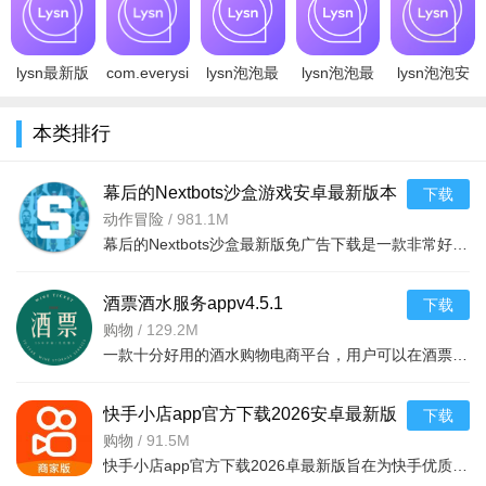
(lysn)v1.6.4
包v1.5.0安
安卓版
v1.6.4 官方
中文版
3、如果你对现在的熟人和陌生人的交友模式不感兴趣，可以
安卓版
卓版
版
尝试这款同好交友软件。
lysn最新版
com.everysing.lysn
lysn泡泡最
lysn泡泡最
lysn泡泡安
本下载2025
更新最新版
新版本安卓
新版2025安
卓最新版下
亮点：
安卓正版
本v1.6.4 官
版下载
卓官方版
载2026官方
本类排行
v1.6.4国际
方版
2025v1.6.4
v1.6.4最新
版v1.6.10最
1、这里还有各种已发布的在线聊天室，可以讨论比较关注的
版
最新官方版
官方安卓官
新安卓版
话题，进行免费的聊天讨论。
方版
幕后的Nextbots沙盒游戏安卓最新版本
下载
2、这是固定的社交媒体方式，找的朋友都有共同的个人爱
v11.2.2 中文版
动作冒险
/
981.1M
幕后的Nextbots沙盒最新版免广告下载是一款非常好玩的3D沙盒建造冒险游戏，高度自由的玩法和丰富的游戏内容，可以带给玩家们更多的冒险体验，采用第一视角，玩家可以自由探索和冒险，可以构建自己的基地，
好，话题讨论很多。
3、和朋友没完没了地聊自己喜欢的音乐艺术家，和其他满是
酒票酒水服务appv4.5.1
下载
自己真正喜欢的东西的社区见面。
购物
/
129.2M
一款十分好用的酒水购物电商平台，用户可以在酒票酒水服务app上选购各种酒品，平台上酒品种类丰富，还有超多折扣，海量名优酒品，低至9.9元。，用户可以在享受美酒的同时查阅相关酒品知识
快手小店app官方下载2026安卓最新版
下载
v7.2.40.481安卓最新版
购物
/
91.5M
快手小店app官方下载2026卓最新版旨在为快手优质用户提供便捷的商品售卖服务，高效的将自身流量转化为收益，app拥有的功能很强大，店家可以在线查看所有的订单详情，软件拥有工作台，效率工具，客服消息等