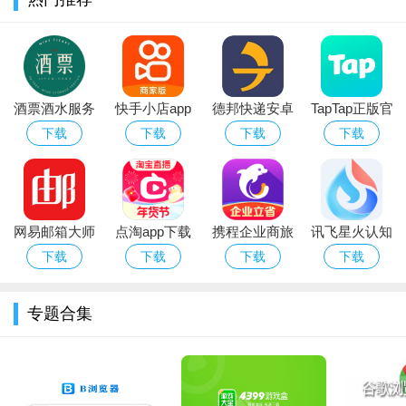
公开聊天
能够结识与我志趣相投的新朋友的聊天室
在公开聊天室畅聊你我的关注话题吧
酒票酒水服务
快手小店app
德邦快递安卓
TapTap正版官
在这里，即使不输入学校，职业，所在地等个人敏感信息，
app
官方下载2026
版
方下载最新版
下载
下载
下载
下载
只要拥有相同兴趣就能相识成为密友
安卓最新版
本2026
社区
这里比世上任何社区都能更加自由地畅聊我的兴趣
网易邮箱大师
点淘app下载
携程企业商旅
讯飞星火认知
还能通过推荐社区了解平时好奇领域的故事
安卓版
安装2026最新
app下载2026
大模型app官
下载
下载
下载
下载
版
最新版
方手机版
与志趣相投的朋友畅聊喜欢的内容，感觉不到时间即逝
专题合集
您想分享哪些事情呢？
关心事项日历
请在Lysn上确认必须了解的社区日程及信息。