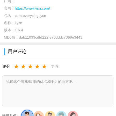
一回复(3条30字以内的文字)，所有回复可推送给爱豆。
厂商：
官网：
https://www.lysn.com/
2.怎么使用bubble
包名：
com.everysing.lysn
打开看就像微信或者啥的聊天记录这样子，艺人发消息你可
名称：
Lysn
以收到。
版本：
1.6.4
平时就等着他上线就完事，软件自带翻译(但是翻译很懒，站
MD5值：
dab11033cdfd222fe70dddc7369e3443
子会出翻译群)可以自定义他对你的称呼。
用户评论
收到消息可以回复，他也能看到(但不一定能看到你的因为回
复会很多)
★
★
★
★
★
评分
力荐
3.lysn Bubble泡泡怎么购买
按月订阅，app内购买使用券。折合2265rmb约27元。一张
ticket可以订阅一位爱豆一个月。订阅越多人越便宜，2Ticket合
rmb48元。
4.lysn是真人回复吗
lysn内都是sm旗下艺人亲自回复的，让艺人和粉丝互相生
选择头像: