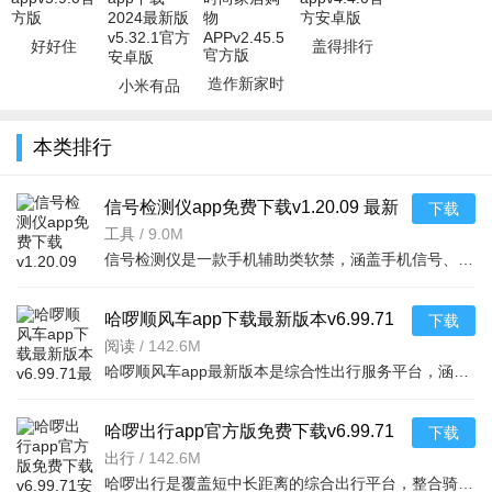
好好住
盖得排行
appv5.9.0官
appv4.4.0官
造作新家时
小米有品
方版
方安卓版
尚家居购物
app下载
APPv2.45.5
2024最新版
本类排行
官方版
v5.32.1官方
安卓
信号检测仪app免费下载v1.20.09 最新
下载
版2026
工具
/
9.0M
信号检测仪是一款手机辅助类软禁，涵盖手机信号、Wi-Fi信号、蓝牙信号、卫星信号等功能，同时集成传感器数据
哈啰顺风车app下载最新版本v6.99.71
下载
最新版
阅读
/
142.6M
哈啰顺风车app最新版本是综合性出行服务平台，涵盖顺风车、单车、打车等多种出行方式。顺风车拼座价格优，支
哈啰出行app官方版免费下载v6.99.71
下载
安卓版
出行
/
142.6M
哈啰出行是覆盖短中长距离的综合出行平台，整合骑行、打车、租车等服务，免押金降低门槛，累计减碳280万吨。