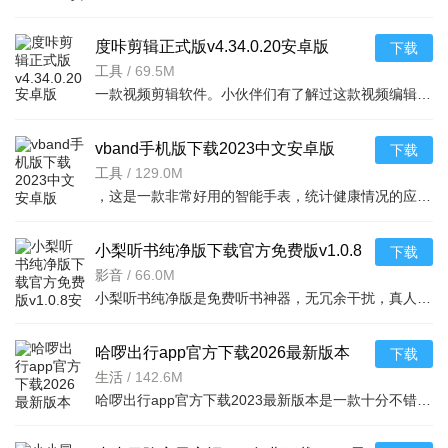
度咔剪辑正式版v4.34.0.20安卓版
下载
工具
/
69.5M
一款视频剪辑软件。小伙伴们有了解过这款视频编辑软件么。可支持在线编辑，特效实时添加，
vband手机版下载2023中文安卓版
下载
v1.2.1安卓版
工具
/
129.0M
，这是一款非常好用的智能手表，统计健康情况的应用软件，工具里面有很多相应
小梨听书纯净版下载官方免费版v1.0.8
下载
安卓免费版
影音
/
66.0M
小梨听书纯净版是免费听书神器，无冗余干扰，真人专业朗读还原原著。听读一体，数万资源覆盖多题材，智能推
哈啰出行app官方下载2026最新版本
下载
v6.99.71 最新版
生活
/
142.6M
哈啰出行app官方下载2023最新版本是一款十分不错的共享单车出行软件，用户可以通过软件来便捷的查询周围单车