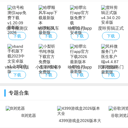
信号检测仪
哈啰顺风车
哈啰出行app
度咔剪辑正式
app免费下载
app下载最新
官方版免费下
版
下载
下载
下载
下载
版本
载
vband手机版
小梨听书纯净
哈啰出行app
民科微服务门
下载2023中文
版下载官方免
官方下载2026
户医生客户端
下载
下载
下载
下载
安卓版
费版
最新版本
专题合集
B浏览器
谷歌浏览器
4399游戏盒2026版本大