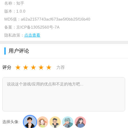
名称：
知乎
版本：
1.0.0
MD5值：
a62a2157743acf673ae5f0bb25f16b40
备案：
京ICP备13052560号-7A
隐私政策：
点击查看
用户评论
★
★
★
★
★
评分
力荐
选择头像: