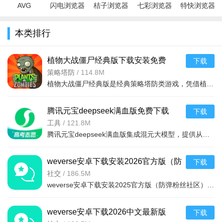
AVG
闪电浏览器
桔子浏览器
七彩浏览器
特快浏览器
Browser浏
app手机专
手机版
app最新官
软件官方手
览器手机中
业版v7.0安
v1.6.8.1003
方版v1.0.0
机版
本类排行
文版v4.0.52
卓版
最新版
安卓版
v4.2.0.0.0最
安卓版
新安卓版
植物大战僵尸经典版下载安装免费
下载
v3.15.0安卓版
策略塔防
/
114.8M
植物大战僵尸经典版是经典策略塔防类游戏，凭借植物抵御僵尸守护家园的核心玩法，通过种植植物构建防线，抵御从屏幕右侧持续入侵的僵尸，风靡全球，游戏的界面简洁，操作简单，上手容易，全年龄段都适合玩这款游戏。
腾讯元宝deepseek满血版免费下载
下载
v2.63.0安卓版
工具
/
121.8M
腾讯元宝deepseek满血版集成混元大模型，提供从文档解析、多语言翻译到创意绘图、口语陪练的一站式AI服务。亮点在于其全面覆盖办公学习生活娱乐需求，特别适合追求效率与创意的用户。功能包括AI写作、对
weverse安卓下载安装2026官方版（防
下载
弹粉丝社区）v3.13.1官方最新版
社交
/
186.5M
weverse安卓下载安装2025官方版（防弹粉丝社区）是一款非常棒的粉丝社区平台，是一款可以与自己喜欢的明星交流的软件，只需轻轻按一下按钮，便可与世界各地的粉丝们交流，获得最新的爱豆行程消息和资讯，
weverse安卓下载2026中文最新版
下载