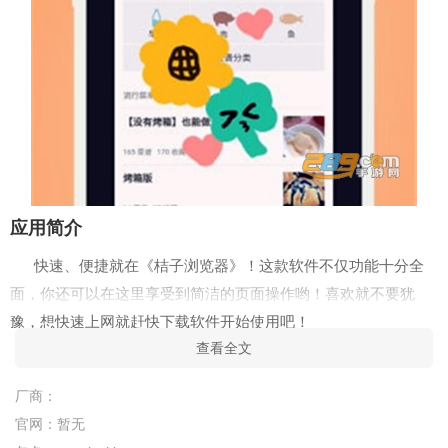
应用简介
快速、便捷就在《桔子浏览器》！这款软件不仅功能十分全
面，你还可以在这里享受到简洁的页面操作哟！喜欢就不要犹
豫，想快速上网就赶快下载软件开始使用吧！
查看全文
软件详情
有一个让你爱不释手的手机浏览器，桔子浏览器十分轻量，
厂商：
界面布局没有大部分国产浏览器的那种老套的感觉，很简洁，功
官网：
暂无