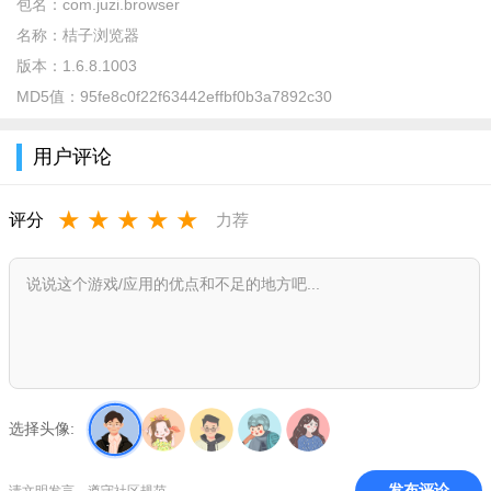
能也比较全面，后起之秀啊。这样一款小巧迅速的浏览器，简约
包名：
com.juzi.browser
不简单，极致不臃肿；它只有2M大小，却可以承载诸多功能；采
名称：
桔子浏览器
用内核极速浏览，强大的广告过滤插件，让你在浏览时，无不欣
版本：
1.6.8.1003
喜于它的清爽畅快。
MD5值：
95fe8c0f22f63442effbf0b3a7892c30
软件特色
用户评论
1、超小体积：APK只有2M大小，适合市面上各种内存的手
机；
★
★
★
★
★
评分
力荐
2、最快速度：相应速度接近光速，请拿稳手机，防止滑到；
3、广告拦截：滚蛋吧，广告君，没你的世界，一样精彩；
4、伸缩菜单：任性聚拢菜单，单手操作，就这样放肆的玩；
5、超省流量：巨牛的流量优化技术，最高节省80%流量。
软件亮点
选择头像:
1、自由的添加自己经常使用的网页标签，浏览网页更轻松;
发布评论
请文明发言，遵守社区规范