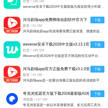
v3.13.1最新安卓版
社交
/
186.5M
weverse安卓下载2024中文最新版为喜欢防弹少年团的粉丝带来了许多的福利，为粉丝和朋友创建高质量的互动平台，随意发表与偶像有关的任何话题，用户可以在这里获得偶像的个人信息，可以与许多粉丝聊天，从
河马剧场app免费网络短剧软件官方下
下载
载v3.1.0安卓版
影音
/
81.0M
河马剧场短剧app凭借海量免费正版资源、便捷的追剧功能与创新的收益模式，精准解决了用户找剧难、付费门槛高、追剧不便捷的痛点，既满足了碎片化娱乐需求，又通过互动与收益机制提升了使用粘性，是短剧爱好者的优
weverse安卓下载2026中文版v3.13.1官
下载
方安卓版
社交
/
186.5M
Weverse安卓2026中文版是官方韩流粉丝互动平台，无需翻墙。明星亲自分享动态、私密内容及专属视频，每月多场直播可互动；支持多语言翻译，粉丝跨地域交流、建社区；还有专属活动、行程提醒，助你轻松获取
河马剧场app官方正版免费下载v3.1.0安
下载
卓版
影音
/
81.0M
河马剧场app是一款聚合海量正版短剧的高清观影平台，涵盖重生逆袭、古装甜宠等多元题材，提供智能推荐与无广告体验。亮点在于其720P-1080P超清画质及杜比音效，以及个性化推荐体系。功能包括智能播放续
夸克浏览器官方版下载2026最新版AI浏
下载
览器v10.7.5.1050安卓版
浏览器
/
147.5M
夸克浏览器是一款以丰富搜索资源、多元实用工具为内容基础，提供智能搜索、AI创作、学习辅助等功能，以极简设计、AI赋能、功能集成度高为特色的智能浏览器，为用户打造了高效便捷的网络信息获取与处理平台。