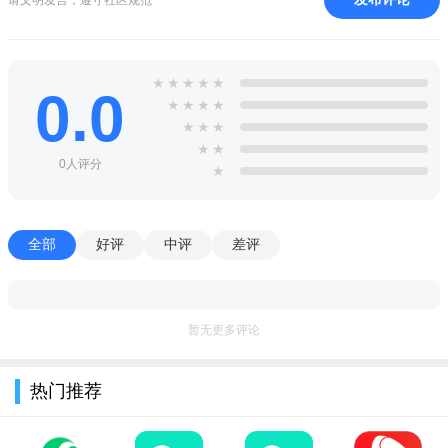
2、在浏览网页的过程中，您可以开启多个浏览窗口，这样就
可以浏览更多的内容;
3、使用app的扫描功能，可以扫描二维码搜索网页;
★
★
★
★
★
0.0
★
★
★
★
★
★
★
★
★
0人评分
★
全部
好评
中评
差评
暂无更多评论
热门推荐