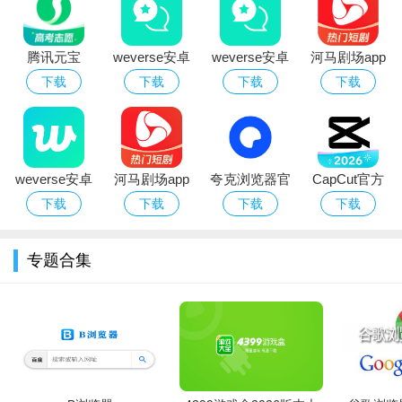
腾讯元宝
weverse安卓
weverse安卓
河马剧场app
deepseek满
下载安装2026
下载2026中文
免费网络短剧
下载
下载
下载
下载
血版免费下载
官方版（防弹
最新版
软件官方下载
粉丝社区）
weverse安卓
河马剧场app
夸克浏览器官
CapCut官方
下载2026中文
官方正版免费
方版下载2026
正版下载免费
下载
下载
下载
下载
版
下载
最新版AI浏览
剪映国际版
器
专题合集
软件优势
1、自定义的添加APP提供的各种涂鸦，给浏览器添加有趣的
图案;
2、选择自己喜欢的主题皮肤，带给您最好的上网体验。