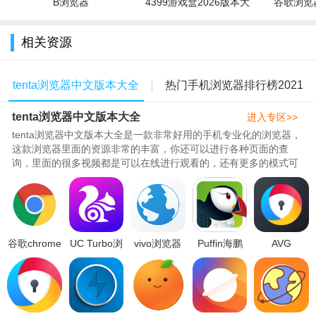
B浏览器
4399游戏盒2026版本大
谷歌浏览器
全
相关资源
tenta浏览器中文版本大全
热门手机浏览器排行榜2021
tenta浏览器中文版本大全
进入专区>>
tenta浏览器中文版本大全是一款非常好用的手机专业化的浏览器，
这款浏览器里面的资源非常的丰富，你还可以进行各种页面的查
询，里面的很多视频都是可以在线进行观看的，还有更多的模式可
以打开，都是没有广告的，保密的观看不会有痕迹，289带来了最
新版、破解版、中文版、专业版等等全新的内容，帮助你更好的体
验，需要的朋友们快快下载体验吧。..
谷歌chrome
UC Turbo浏
vivo浏览器
Puffin海鹏
AVG
浏览器下载
览器中文汉
下载安装
浏览器海外
Browser浏
安装2026最
化版国际版
2026最新版
最新版
览器汉化版
新版安卓版
v1.10.3.900
v28.6.0.1最
v9.7.2.51367
v4.0.52免费
v145.0.7632.109
安卓版
新安卓版
安卓版
版