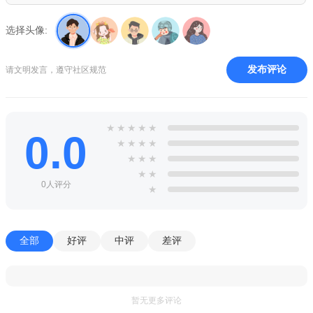
选择头像:
发布评论
请文明发言，遵守社区规范
★
★
★
★
★
0.0
★
★
★
★
★
★
★
★
★
0人评分
★
全部
好评
中评
差评
暂无更多评论