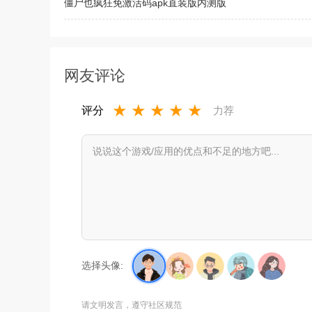
僵尸也疯狂免激活码apk直装版内测版
网友评论
★
★
★
★
★
评分
力荐
选择头像:
请文明发言，遵守社区规范