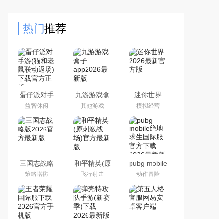
名奖，然而在抖音的带动下，游戏再
次出现在玩家的视野中，相比
热门
推荐
蛋仔派对手
九游游戏盒
迷你世界
游(猫和老鼠
子app2026
2026最新官
益智休闲
其他游戏
模拟经营
联动返场)下
最新版
方版
载官方正版
三国志战略
和平精英(原
pubg mobile
版2026官方
刺激战场)官
绝地求生国
策略塔防
飞行射击
动作冒险
最新版
方最新版
际服官方下
载2026最新
版本