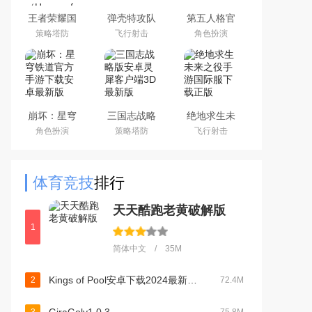
王者荣耀国
弹壳特攻队
第五人格官
际服下载
手游(新赛
服网易安卓
策略塔防
飞行射击
角色扮演
2026官方手
季)下载
客户端
机版
2026最新版
（Honor of
Kings）
崩坏：星穹
三国志战略
绝地求生未
铁道官方手
版安卓灵犀
来之役手游
角色扮演
策略塔防
飞行射击
游下载安卓
客户端3D最
国际服下载
最新版
新版
正版
体育竞技
排行
天天酷跑老黄破解版
1
简体中文 / 35M
Kings of Pool安卓下载2024最新版v1.25.5 联机版
2
72.4M