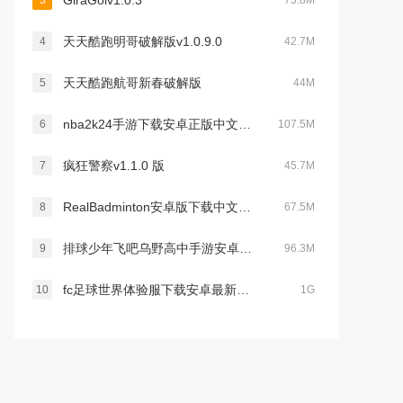
GiraGolv1.0.3
3
75.8M
天天酷跑明哥破解版v1.0.9.0
4
42.7M
天天酷跑航哥新春破解版
5
44M
nba2k24手游下载安卓正版中文版(NBA 2K Mobile)v7.0.8642079最新版本
6
107.5M
疯狂警察v1.1.0 版
7
45.7M
RealBadminton安卓版下载中文免费版v1.0.3安卓免费版
8
67.5M
排球少年飞吧乌野高中手游安卓汉化版v1.0.4官方最新版
9
96.3M
fc足球世界体验服下载安卓最新版v30.1.01最新免费版
10
1G