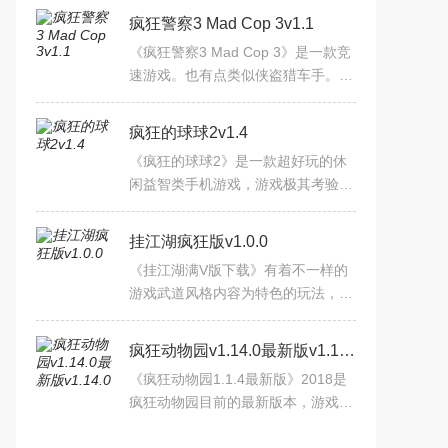
疯狂警察3 Mad Cop 3v1.1
《疯狂警察3 Mad Cop 3》是一款竞
速游戏。也有点类似侠盗猎车手。你
可以选择成为好警察，坏了，种族或
漂移，追逐或粉碎，汽车或直升机为
疯狂的球球2v1.4
自己设定新的任务。选择不
《疯狂的球球2》是一款超好玩的休
闲益智类手机游戏，游戏极其考验用
户的操作反应和协调性。别出心裁的
玩法设计，简约玩法，多人对战趣味
挂江湖疯狂版v1.0.0
无穷，喜欢的朋友下载吧！
《挂江湖满V版下载》有着不一样的
游戏武道风格内容为特色的玩法，游
戏中有着不该展示的妥协风格玩法内
容，以及重新激流勇进的特色玩法，
疯狂动物园v1.14.0最新版v1.14.0
本着放置出行内容，将挂机
《疯狂动物园1.1.4最新版》2018是
疯狂动物园目前的最新版本，游戏曾
经在2016年的时候获得最佳游戏提