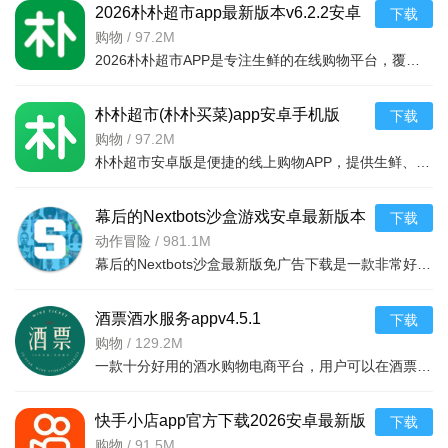
2026朴朴超市app最新版本v6.2.2安卓
下载
最新版
购物
/
97.2M
2026朴朴超市APP是专注生鲜的在线购物平台，覆盖多城，30分钟极速配送。品类丰富含生鲜、日用品等，万款产品品质保障，天天特价月月大促。新人首单免邮送100元红包，更有秒杀、优惠券、秒付功能，冷链锁
朴朴超市(朴朴买菜)app安卓手机版
下载
v6.2.2安卓版
购物
/
97.2M
朴朴超市安卓版是便捷的线上购物APP，提供生鲜、日用等万款品质商品，每日特价、月月大促，新人首单免邮还送100元红包。支持30分钟闪电送达多区域，秒付通道结账快，更有完善售后保障，满足日常需求，轻松享
幕后的Nextbots沙盒游戏安卓最新版本
下载
v11.2.2 中文版
动作冒险
/
981.1M
幕后的Nextbots沙盒最新版免广告下载是一款非常好玩的3D沙盒建造冒险游戏，高度自由的玩法和丰富的游戏内容，可以带给玩家们更多的冒险体验，采用第一视角，玩家可以自由探索和冒险，可以构建自己的基地，
酒票酒水服务appv4.5.1
下载
购物
/
129.2M
一款十分好用的酒水购物电商平台，用户可以在酒票酒水服务app上选购各种酒品，平台上酒品种类丰富，还有超多折扣，海量名优酒品，低至9.9元。，用户可以在享受美酒的同时查阅相关酒品知识
快手小店app官方下载2026安卓最新版
下载
v7.2.40.481安卓最新版
购物
/
91.5M