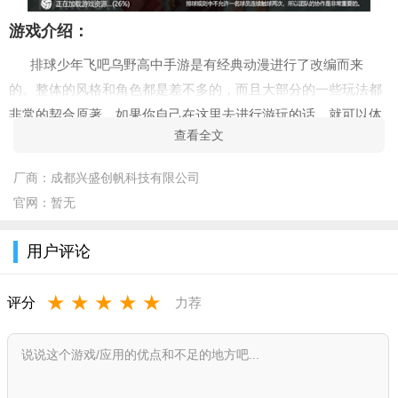
游戏介绍：
排球少年飞吧乌野高中手游是有经典动漫进行了改编而来
的。整体的风格和角色都是差不多的，而且大部分的一些玩法都
非常的契合原著。如果你自己在这里去进行游玩的话，就可以体
查看全文
验到排球对战的趣味了。
游戏优势：
厂商：
成都兴盛创帆科技有限公司
官网：
暂无
1.打造独特的明星阵容，通过合理的搭配展现强大的排球竞技
实力。
用户评论
2.奇幻的排球运动带来奇妙的视觉特效，也能欣赏炫酷的动画
效果。
★
★
★
★
★
评分
力荐
3.通过各种道具提高队员之间的默契程度，也能带来良好的排
球运动配合效果。
游戏亮点：