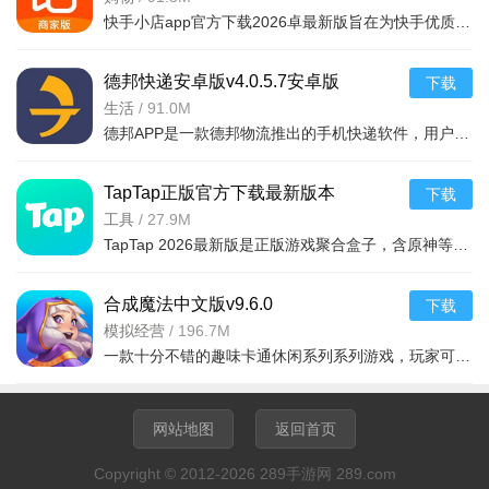
快手小店app官方下载2026卓最新版旨在为快手优质用户提供便捷的商品售卖服务，高效的将自身流量转化为收益，app拥有的功能很强大，店家可以在线查看所有的订单详情，软件拥有工作台，效率工具，客服消息等
德邦快递安卓版v4.0.5.7安卓版
下载
生活
/
91.0M
德邦APP是一款德邦物流推出的手机快递软件，用户可以通过手机下单查单、跟踪及个人资料管理等基本功能，方便快捷。
TapTap正版官方下载最新版本
下载
2026v2.94.0-mkt#100300手机版
工具
/
27.9M
TapTap 2026最新版是正版游戏聚合盒子，含原神等海量大作，更新及时。有平台+游戏双重福利，定期推主题权益；内置地图/配队/找搭子工具及安装包管理，提升体验。支持多登录保障安全，青少年模式兼顾不
合成魔法中文版v9.6.0
下载
模拟经营
/
196.7M
一款十分不错的趣味卡通休闲系列系列游戏，玩家可以通过合成魔法中文版利用自己的魔法来合成，建造自己的花园完成每天的任务，点击方块就能合成，操作起来非常简单有趣，还能够在梦幻的游戏世界之中
网站地图
返回首页
Copyright © 2012-2026 289手游网 289.com