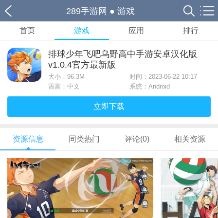
289手游网
●
游戏
首页
游戏
应用
排行
排球少年飞吧乌野高中手游安卓汉化版
v1.0.4官方最新版
大小：
96.3M
时间：2023-06-22 10:17
语言：中文
系统：Android
立即下载
资源信息
同类热门
评论(0)
相关资源