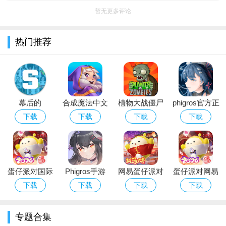
游戏特色：
暂无更多评论
1. 在游戏中组成团队最多可以有12个人，他们将份援助手你
在比赛中获得胜利。
热门推荐
2. 有很多特色的技术操作，如Feint, Spike, Block, Dive等等，
每个人都有属于自己的招牌技。
3. 玩家可以修改每个角色的技能点来获得合适的技能配置，
幕后的
合成魔法中文
植物大战僵尸
phigros官方正
从而提高团队竞技的胜率。
Nextbots沙盒
版
经典版下载安
版下载2026最
下载
下载
下载
下载
游戏功能：
游戏安卓最新
装免费
新版安卓版
1. 游戏中有精致、逼真的场景和用于展示比赛进程的波形曲
版本
线，让玩家全身心沉浸在比赛氛围中。
蛋仔派对国际
Phigros手游
网易蛋仔派对
蛋仔派对网易
2. 游戏采用了AI技术，能够自动根据对手表现做出决策，从
服Eggy Party
官方下载最新
游戏免费版下
版下载安卓正
下载
下载
下载
下载
而满足玩家的每一个挑战。
下载官方最新
版本
载安装
版游戏
3. 游戏中有趣的约战模式，玩家可以在同样轻松的场景中与
版
专题合集
朋友们一起组队对战，增加游戏乐趣。