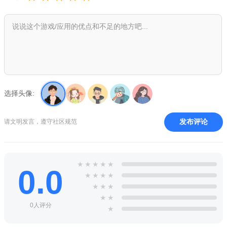
小编推荐同类软件
选择头像:
软件名称
推荐星级
功能优势
发布评论
请文明发言，遵守社区规范
真实停车模拟
真实物理引擎，手感一流
★★★★★
3D停车大师
3D画面，关卡丰富
★★★★☆
停车高手
多种车型，操作简单
★★★★
★
★
★
★
★
0.0
★
★
★
★
手动挡驾驶模拟
专注手动挡，离合操作真实
★★★★
★
★
★
手动挡操作技巧
★
★
0人评分
★
刚接触手动挡的玩家，记住先踩离合再挂挡。起步时慢抬离