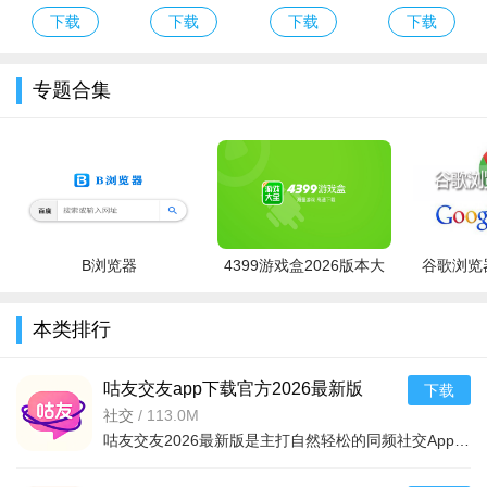
变态版
官网最新版本
解版
破坏游戏官方
下载
下载
下载
下载
版
专题合集
B浏览器
4399游戏盒2026版本大
谷歌浏览器
全
本类排行
咕友交友app下载官方2026最新版
下载
v8.5.872安卓最新版
社交
/
113.0M
咕友交友2026最新版是主打自然轻松的同频社交App，以真实兴趣和合拍节奏为核心。依托深度学习算法精准匹配（