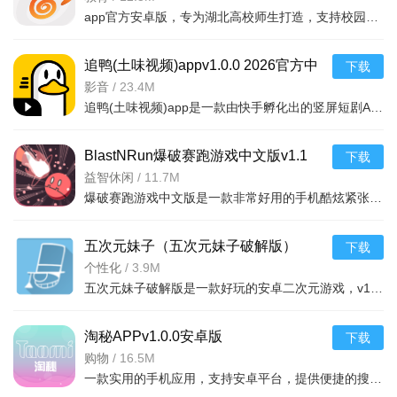
app官方安卓版，专为湖北高校师生打造，支持校园卡充值、余额查询、消费记录等功能，操作简单
追鸭(土味视频)appv1.0.0 2026官方中
下载
文版
影音
/
23.4M
追鸭(土味视频)app是一款由快手孵化出的竖屏短剧APP,上面充满了土味视频剧,大家看这些就是为了图一乐.在软件
BlastNRun爆破赛跑游戏中文版v1.1
下载
2026官方中文版
益智休闲
/
11.7M
爆破赛跑游戏中文版是一款非常好用的手机酷炫紧张刺激的小游戏，这款游戏的画风十分朋克，你将模拟在这个黑
五次元妹子（五次元妹子破解版）
下载
v1.3.0 安卓最新版下载
个性化
/
3.9M
五次元妹子破解版是一款好玩的安卓二次元游戏，v1.3.0最新版免付费解锁全部内容，流畅运行，喜欢二次元的朋
淘秘APPv1.0.0安卓版
下载
购物
/
16.5M
一款实用的手机应用，支持安卓平台，提供便捷的搜索和信息服务，用户评价不错，值得下载使用。