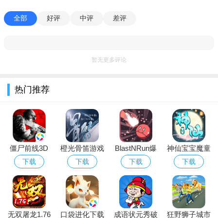
合同时轻点油门，避免熄火。倒车入库时控制好半联动，速度越
慢越好。多练习离合与油门的配合，就能轻松通关。
全部
好评
中评
差评
国风版新增内容
新国风版加入了大量中国风元素，比如红墙绿瓦的停车场背
暂无更多评论
景，传统戏曲背景音乐，以及专属的国产车型（如红旗、比亚迪
等）。此外还增加了夜间模式，停车难度更高，但视觉体验更
热门推荐
棒。
闪退问题解决
如果游戏频繁闪退，先检查手机系统版本是否兼容Android 5.0
以上。清理手机后台进程，关闭不必要的应用。在游戏设置中关
僵尸前线3D
橙光骨笛游戏
BlastNRun爆
神仙宝宝魔童
闭高帧率模式。如果还不行，尝试重新安装最新版本。
应用宝版下载
官方最新版
破赛跑游戏中
觉醒最新官方
下载
下载
下载
下载
官方正版手游
文版
破解正版
无双屠龙1.76
口袋进化下载
成语状元秀破
狂野狮子城市