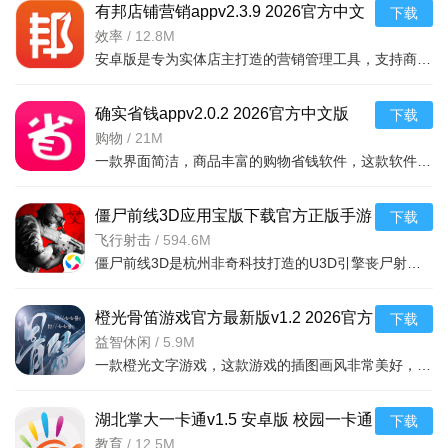
有邦店铺营销appv2.3.9 2026官方中文
下载
版
效率
/
12.8M
安卓版是专为实体店主打造的营销管理工具，支持商品管理、会员营销、数据分析等功能，帮助商
确实省钱appv2.0.2 2026官方中文版
下载
购物
/
21M
一款界面简洁，商品丰富的购物省钱软件，这款软件利用全网强大的搜索引擎，打造出最好用的购物
僵尸前线3D应用宝版下载官方正版手游
下载
v1.10.16安卓版
飞行射击
/
594.6M
僵尸前线3D是杭州非奇科技打造的U3D引擎丧尸射击手游，以写实3D画质、第一人称射击为核心，融合奇遇随机任务
橙光骨笛游戏官方最新版v1.2 2026官方
下载
中文版
益智休闲
/
5.9M
一款橙光文字游戏，这款游戏的插图画风非常美好，里面的古代帅哥都经过精心雕刻，
湖北掌大一卡通v1.5 安卓版 校园一卡通
下载
教育
/
12.5M