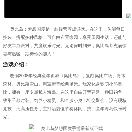
奥比岛：梦想国度是一款经营养成游戏。在这里，你能每日
换装，搭配多种风格；可自由布置家园，享受田园生活；还能与
好友举办派对，共度欢乐时光。无论何时到来，奥比岛都充满惊
喜与温暖，期待你的加入！
游戏介绍：
改编2008年经典童年页游《奥比岛》，复刻奥比广场、青木
森林、奥比斯雪山、淘宝街等经典场景。玩家化身软萌小熊奥
比，拥有一座专属私人海岛。在这里自由开荒建造、种田钓鱼、
收集千款时装、饲养小精灵、和全服小奥比社交聚会，没有硬核
竞技、无高压任务，主打治愈慢节奏休闲，找回童年海岛快乐时
光。