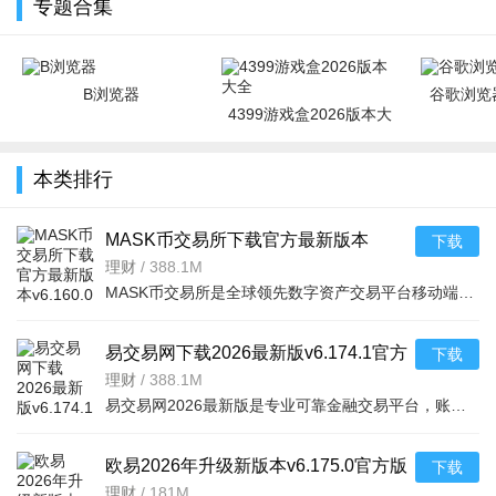
专题合集
B浏览器
谷歌浏览器
4399游戏盒2026版本大
全
本类排行
MASK币交易所下载官方最新版本
下载
v6.160.0官方版
理财
/
388.1M
MASK币交易所是全球领先数字资产交易平台移动端，服务千万用户，提供现货、合约、法币、DeFi、Web3、NFT等一
易交易网下载2026最新版v6.174.1官方
下载
版
理财
/
388.1M
易交易网2026最新版是专业可靠金融交易平台，账户资金双重保障，收益每日可见。可快速掌握市场动态，交易稳
欧易2026年升级新版本v6.175.0官方版
下载
理财
/
181M