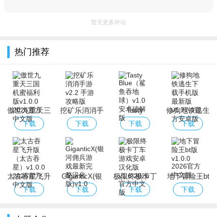
暂无更多评论
热门推荐
傲世九重天三
挖矿乐消消手
Tasty
修狗地铁逃生
国机蜜福利版
游
Blue（鲨鱼吞
下载手机版最
下载
下载
下载
下载
地球）
新版
太古吞星飞升
GiganticX(银
极限终极卡丁
地下冒险王bt
版（太古吞
河佣兵游戏最
车游戏安卓汉
版
下载
下载
下载
下载
星）
新完整汉化
化版
版)