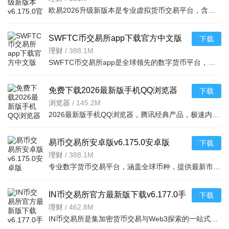
欧易2026升级新版本是专业虚拟货币交易平台，含全球上千种热门币种，支持指纹一键登录、实时到账、价格预警
SWFTC币交易所app下载官方中文版
下载
v6.166.0最新版
理财
/
388.1M
SWFTC币交易所app是全球领先的数字货币平台，集交易、理财、Web3钱包于一体，适配新老用户。支持多元交易（
免费下载2026最新版手机QQ浏览器
下载
v20.3.7.7035官方安卓版
浏览器
/
145.2M
2026最新版手机QQ浏览器，腾讯经典产品，极速内核助你流畅冲浪。亮点含王卡专区免流视频、海量小说有声书、
易币交易所安卓版v6.175.0安卓版
下载
理财
/
388.1M
专业数字货币交易平台，涵盖全球币种，提供最新市场资讯。支持法币充值（支付宝、银行卡
IN币交易所官方最新版下载v6.177.0手
下载
机版
理财
/
462.8M
IN币交易所是集加密货币交易与Web3探索的一站式应用，融合CEX便捷与DeFi机会，服务全球千万用户。亮点含Sma