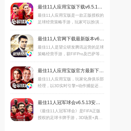
最佳11人应用宝版下载v6.5.152足球经营策略手游
最佳11人应用宝版是一款正版授权的
足球经营策略手游，玩家可以扮演俱
乐部经理，组建球队、训练球员、参
与联赛。游戏画面精美，玩法丰富，
最佳11人官网下载最新版本v6.5.152手机版
支持Android平台，免费下
最佳11人是望尘研发腾讯运营的足球
策略经营手游，获FIFPro及巴萨等豪
门授权，詹俊原声解说。玩家扮演经
理人，经营球队、收集球星、战术养
最佳11人应用宝版官方最新下载免费版v6.5.62官方安卓版
成，可征战联赛、实时PV
最佳11人应用宝版，玩家化身俱乐部
经理，以3D实时引擎+动作捕捉还原
真实赛场。战术沙盒自定义阵型，AI
复现真实PVP；签约国际巨星，养成
最佳11人冠军球会v6.5.13安卓版
球星，复刻经典赛事。支持
《最佳11人冠军球会》是FIFA正版
授权的足球卡牌手游，3D场景+真实
音效还原赛场热血。可签约国际巨