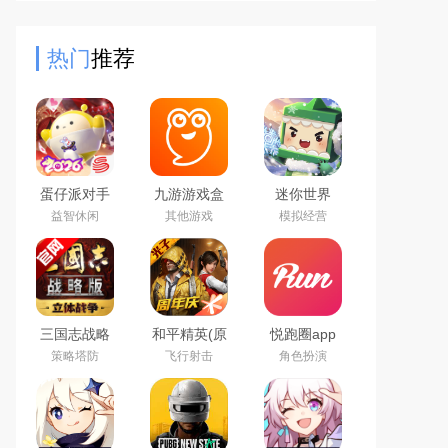
星，自由养成球员，制定多变战术；
多种赛事+实时PVP社交玩法丰富
热门
推荐
蛋仔派对手
九游游戏盒
迷你世界
游(元气零食
子app2026
2026最新官
益智休闲
其他游戏
模拟经营
季)下载官方
最新版
方版
正版
三国志战略
和平精英(原
悦跑圈app
版2026官方
刺激战场)官
下载2026最
策略塔防
飞行射击
角色扮演
最新版
方最新版
新版