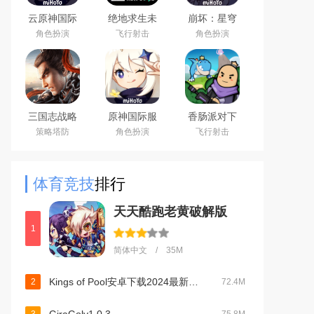
云原神国际
绝地求生未
崩坏：星穹
版app下载
来之役手游
铁道官方手
角色扮演
飞行射击
角色扮演
2026最新版
国际服下载
游下载安卓
正版
最新版
三国志战略
原神国际服
香肠派对下
版安卓灵犀
(Genshin
载2026最新
策略塔防
角色扮演
飞行射击
客户端3D最
Impact)下载
版
新版
最新版
体育竞技
排行
天天酷跑老黄破解版
1
简体中文 / 35M
Kings of Pool安卓下载2024最新版v1.25.5 联机版
2
72.4M