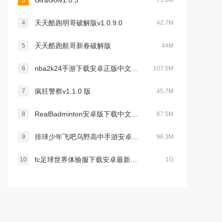
GiraGolv1.0.3
3
75.8M
天天酷跑明哥破解版v1.0.9.0
4
42.7M
天天酷跑航哥新春破解版
5
44M
nba2k24手游下载安卓正版中文版(NBA 2K Mobile)v7.0.8642079最新版本
6
107.5M
疯狂警察v1.1.0 版
7
45.7M
RealBadminton安卓版下载中文免费版v1.0.3安卓免费版
8
67.5M
排球少年飞吧乌野高中手游安卓汉化版v1.0.4官方最新版
9
96.3M
fc足球世界体验服下载安卓最新版v30.1.01最新免费版
10
1G