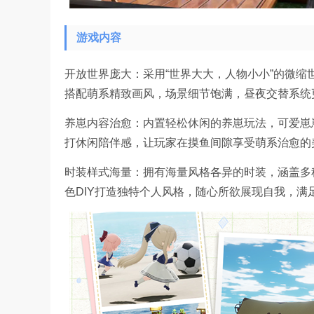
游戏内容
开放世界庞大：采用“世界大大，人物小小”的微
搭配萌系精致画风，场景细节饱满，昼夜交替系统
养崽内容治愈：内置轻松休闲的养崽玩法，可爱崽
打休闲陪伴感，让玩家在摸鱼间隙享受萌系治愈的
时装样式海量：拥有海量风格各异的时装，涵盖多
色DIY打造独特个人风格，随心所欲展现自我，满