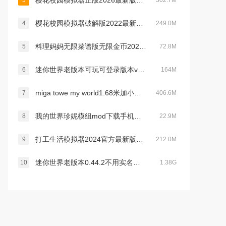
樱花校园模拟器正版2026最新版中文无广告版v1.047.12官方最新安卓版
3
302.7M
樱花校园模拟器破解版2022最新版破解版无限金币版(SAKURA SchoolSimulator)v1.039.73最新版
4
249.0M
料理妈妈无限菜谱版无限金币2022最新破解版v1.83.0
5
72.8M
迷你世界老版本可玩可登录版本v0.12.0安卓版
6
164M
miga towe my world1.68米加小镇没有广告v1.84 最新版
7
406.6M
我的世界珍妮模组mod下载手机版2022最新版(Jenny Mod)v5.8最新版
8
22.9M
打工生活模拟器2024官方最新版本v1.7.0最新安卓免费版
9
212.0M
迷你世界老版本0.44.2不用实名认证官方手机版v0.44.2安卓版
10
1.38G