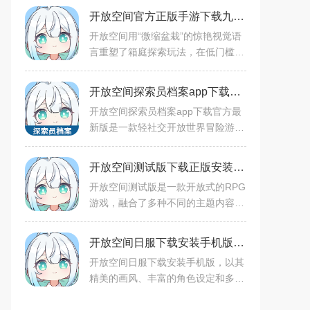
开放空间官方正版手游下载九游版v1.1.9安卓版
开放空间用“微缩盆栽”的惊艳视觉语
言重塑了箱庭探索玩法，在低门槛的
自动战斗、高自由度的换装建造与无
压力的社交广场之间找到了奇妙的平
开放空间探索员档案app下载官方最新版v1.0安卓免费版
衡点；它像一只精致剔
开放空间探索员档案app下载官方最
新版是一款轻社交开放世界冒险游
戏，融合角色扮演与模拟经营要素，
主打多人联机探索微缩奇幻世界，设
开放空间测试版下载正版安装v1.1.5安卓版
定灵感来源于科幻概念“Ove
开放空间测试版是一款开放式的RPG
游戏，融合了多种不同的主题内容，
为玩家们开放与众不同的游戏世界。
玩家可以自由探索这个游戏世界，解
开放空间日服下载安装手机版v1.1.5安卓版
开一切游戏谜题。有的画风
开放空间日服下载安装手机版，以其
精美的画风、丰富的角色设定和多样
的玩法吸引了大量玩家。游戏中的微