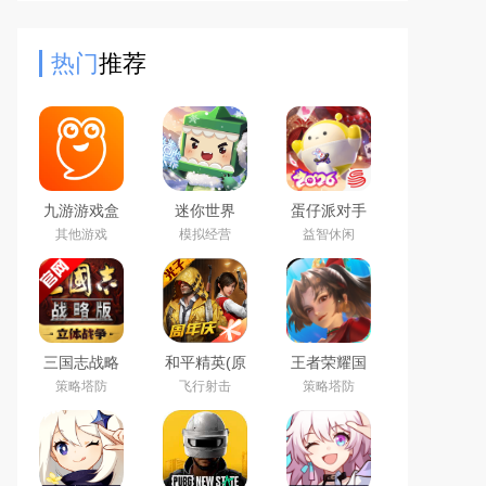
缩世界设计独特，充满了奇幻色彩和
隐藏的秘密，让玩家在探
热门
推荐
九游游戏盒
迷你世界
蛋仔派对手
子app2026
2026最新官
游(元气零食
其他游戏
模拟经营
益智休闲
最新版
方版
季)下载官方
正版
三国志战略
和平精英(原
王者荣耀国
版2026官方
刺激战场)官
际服下载
策略塔防
飞行射击
策略塔防
最新版
方最新版
2026官方手
机版
（Honor of
Kings）