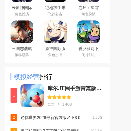
云原神国际
绝地求生未
崩坏：星穹
版app下载
来之役手游
铁道官方手
角色扮演
飞行射击
角色扮演
2026最新版
国际服下载
游下载安卓
正版
最新版
三国志战略
原神国际服
香肠派对下
版安卓灵犀
(Genshin
载2026最新
策略塔防
角色扮演
飞行射击
客户端3D最
Impact)下载
版
新版
最新版
模拟经营
排行
摩尔.庄园手游雷霆版下载官方版v2.9.24091002S安卓版
1
英文 / 1.46G
迷你世界2026最新官方版v1.56.0最新版
2
1.60G