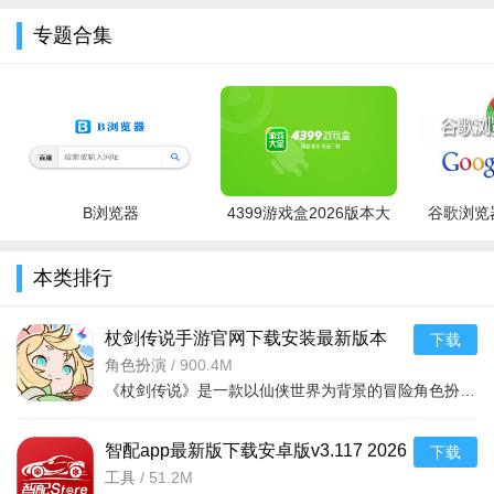
战士：近战抗伤+输出，技能有强化/连续效果 斗士(高速爆
专题合集
发)、骑士(护盾格挡) 追求近战爽感、后期养成的玩家。
斗士：极致速度与爆发，可“燃烧生命”增伤 - 偏好高风险高回
报的玩家。
术士：大范围群伤，破坏力顶尖 - 喜欢AOE清场的输出型玩
家。
B浏览器
4399游戏盒2026版本大
谷歌浏览器
贤者：全能辅助，可召唤、治疗、控制 - 团队辅助、策略型玩
全
家。
本类排行
杖剑传说手游官网下载安装最新版本
下载
v1.3.4 2026手机版
角色扮演
/
900.4M
《杖剑传说》是一款以仙侠世界为背景的冒险角色扮演手游。玩家将扮演一名持杖剑的修行者，在浩瀚的修仙大陆
智配app最新版下载安卓版v3.117 2026
下载
手机版
工具
/
51.2M