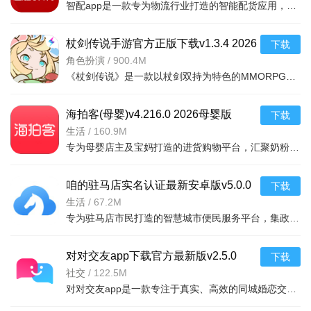
智配app是一款专为物流行业打造的智能配货应用，致力于解决货车司机与货主之间的信息不对称问题。通过大数据
杖剑传说手游官方正版下载v1.3.4 2026
下载
安卓版
角色扮演
/
900.4M
《杖剑传说》是一款以杖剑双持为特色的MMORPG手游，玩家将扮演传说中的勇者，在广袤的幻想大陆上探索、战斗
海拍客(母婴)v4.216.0 2026母婴版
下载
生活
/
160.9M
专为母婴店主及宝妈打造的进货购物平台，汇聚奶粉、纸尿裤、辅食、玩具等数万款正品好货。通过
咱的驻马店实名认证最新安卓版v5.0.0
下载
2026手机版
生活
/
67.2M
专为驻马店市民打造的智慧城市便民服务平台，集政务办事、生活缴费、社保查
对对交友app下载官方最新版v2.5.0
下载
2026安卓版
社交
/
122.5M
对对交友app是一款专注于真实、高效的同城婚恋交友软件。通过智能算法推荐，根据你的兴趣、位置和择偶偏好，