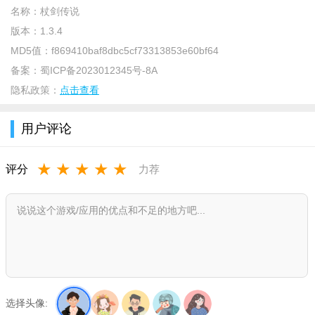
名称：
杖剑传说
版本：
1.3.4
MD5值：
f869410baf8dbc5cf73313853e60bf64
备案：
蜀ICP备2023012345号-8A
隐私政策：
点击查看
用户评论
3、怪力少女：秦
★
★
★
★
★
评分
力荐
选择头像: