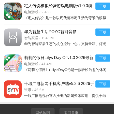
宅人传说模拟经营游戏电脑版v1.0.0模
下载
拟经营游戏
电脑游戏
/
2.43G
地图介绍：
《宅人传说》是一款以现代都市宅生活为背景的模拟经营游戏。玩家将扮演一名资深宅人，在有限的空间内经营自
初始岛：新手引导地图，教会战斗、装备穿戴、技能调整等
华为智慧生活YOYO智能音箱
下载
基础操作，完成后解锁职业选择。
appv17.0.3.320 2026安卓版
智能家居
/
194.9M
华为智能家居生态的核心控制中心，支持音箱、灯光、空调、窗帘等设备的统一管
森之国：以森林为主题，含石之遗迹、月影之森、世界之树
等场景，击败魔物、激活女神像后可开启“大地图互动”，看到其
莉莉的假日Lilys Day Offv1.0 2026最新
下载
他玩家。
版 休闲益智
电脑游戏
/
41.4M
山之国：山地地形，资源曾十分丰富，包含大竞技场、机神
《莉莉的假日》(Lily'sDayOff)是一款轻松治愈的休闲模拟经营游戏。玩家将扮演女主角莉莉，在美丽的海滨小镇
山等场景，解锁后可参与“自由对决”(组队PVP)。
十堰广电新闻手机客户端v5.3.6 2026手
下载
泽之国：海洋主题地图，存在鱼人一族，有海之宫、源水大
机版
资讯
/
46.6M
社等场景，需优化海洋生物刷新点位提升探索体验。
十堰广播电视台官方推出的新闻资讯应用，提供十堰本地时政、民生、社会、财经等全
龙之国：龙人聚居地，解锁后可参与“魔物战争”玩法，且超过
2%的玩家已达成该地图进度。
网站地图
返回首页