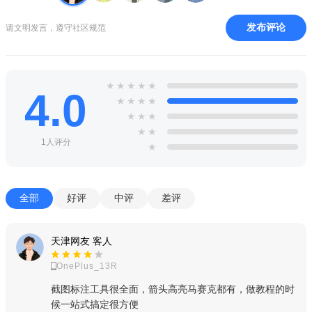
发布评论
请文明发言，遵守社区规范
4、考古学者：基利安
★
★
★
★
★
4.0
★
★
★
★
★
★
★
★
★
1人评分
★
全部
好评
中评
差评
天津网友 客人
OnePlus_13R
5、炼金术师：赫密斯
截图标注工具很全面，箭头高亮马赛克都有，做教程的时
候一站式搞定很方便