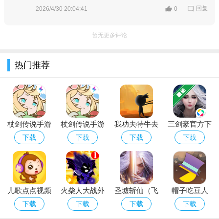
回复
2026/4/30 20:04:41
0
暂无更多评论
热门推荐
杖剑传说手游
杖剑传说手游
我功夫特牛去
三剑豪官方下
官网下载安装
官方正版下载
广告无限复活
载
下载
下载
下载
下载
职业介绍：
最新版本
破解版
骑士：高防御、高格挡，擅长团队保护 - 新手玩家、团队坦克
位。
儿歌点点视频
火柴人大战外
圣墟斩仙（飞
帽子吃豆人
法师：远程群伤、控制能力强，魔法恢复快 术士(爆发群攻)、
大全免费安装
星人
升版）
（PAC-MAN
下载
下载
下载
下载
贤者(治疗召唤) 喜欢远程输出、辅助的玩家。
Hats）汉化版