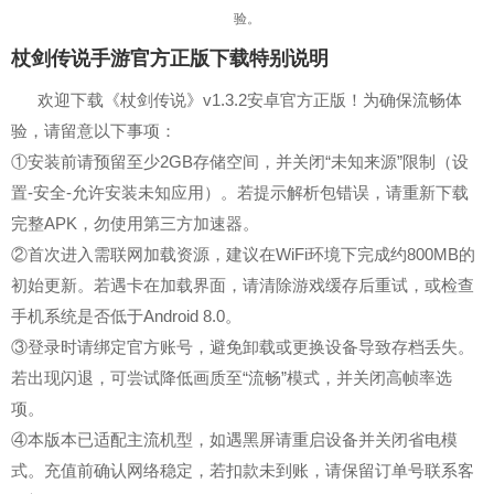
验。
杖剑传说手游官方正版下载特别说明
欢迎下载《杖剑传说》v1.3.2安卓官方正版！为确保流畅体
验，请留意以下事项：
①安装前请预留至少2GB存储空间，并关闭“未知来源”限制（设
置-安全-允许安装未知应用）。若提示解析包错误，请重新下载
完整APK，勿使用第三方加速器。
②首次进入需联网加载资源，建议在WiFi环境下完成约800MB的
初始更新。若遇卡在加载界面，请清除游戏缓存后重试，或检查
手机系统是否低于Android 8.0。
③登录时请绑定官方账号，避免卸载或更换设备导致存档丢失。
若出现闪退，可尝试降低画质至“流畅”模式，并关闭高帧率选
项。
④本版本已适配主流机型，如遇黑屏请重启设备并关闭省电模
式。充值前确认网络稳定，若扣款未到账，请保留订单号联系客