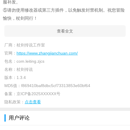
服补发。
⑤请勿使用修改器或第三方插件，以免触发封禁机制。祝您冒险
愉快，杖剑同行！
查看全文
厂商：
杖剑传说工作室
官网：
https://www.zhangjianchuan.com/
包名：
com.leiting.zjcs
名称：
杖剑传说
版本：
1.3.4
MD5值：
f869410baf8dbc5cf73313853e60bf64
备案：
京ICP备2025XXXXXX号
隐私政策：
点击查看
用户评论