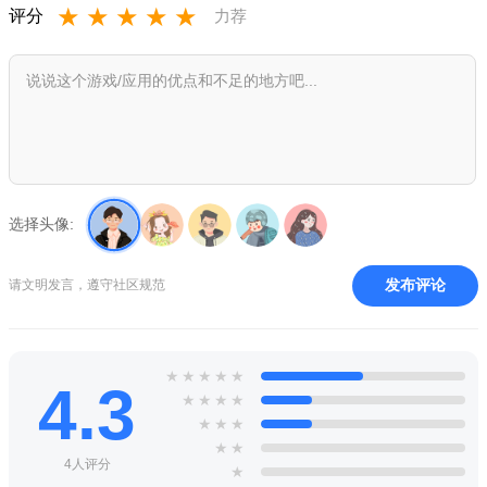
★
★
★
★
★
评分
力荐
选择头像:
发布评论
请文明发言，遵守社区规范
★
★
★
★
★
4.3
★
★
★
★
★
★
★
★
★
4人评分
★