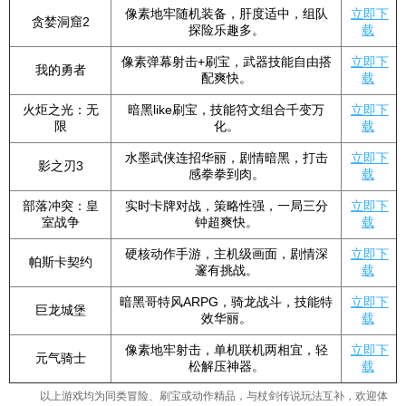
像素地牢随机装备，肝度适中，组队
立即下
贪婪洞窟2
探险乐趣多。
载
像素弹幕射击+刷宝，武器技能自由搭
立即下
我的勇者
配爽快。
载
火炬之光：无
暗黑like刷宝，技能符文组合千变万
立即下
限
化。
载
水墨武侠连招华丽，剧情暗黑，打击
立即下
影之刃3
感拳拳到肉。
载
部落冲突：皇
实时卡牌对战，策略性强，一局三分
立即下
室战争
钟超爽快。
载
硬核动作手游，主机级画面，剧情深
立即下
帕斯卡契约
邃有挑战。
载
暗黑哥特风ARPG，骑龙战斗，技能特
立即下
巨龙城堡
效华丽。
载
像素地牢射击，单机联机两相宜，轻
立即下
元气骑士
松解压神器。
载
以上游戏均为同类冒险、刷宝或动作精品，与杖剑传说玩法互补，欢迎体