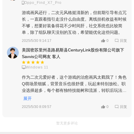
Oppo_Find_X7_Pro
游戏画风还行，二次元风格挺清新的，但前期引导有点冗
长，一直跟着指引走没什么自由度。离线挂机收益有时候
不够，想要好装备得花不少时间肝，社交系统也比较简
单，除了组队聊天没别的互动，希望能优化这些问题。
回复
2025/5/30 9:14:17
0
美国密苏里州圣路易斯县CenturyLink股份有限公司旗下
Savvis公司网友 客人
Windows 11
作为二次元爱好者，这个游戏的治愈画风太戳我了！角色
Q萌场景细腻，背景音乐也很舒缓，玩起来特别放松。职
业选择超多，每个都有独特技能树和流派，转职后玩法更
丰富。最惊喜的是零氪友好，离线挂机就能拿资源，装备
展开
爆率高，和朋友组队刷副本互动感拉满，五星必须安排！
回复
2025/5/30 8:09:57
0
暂无更多评论