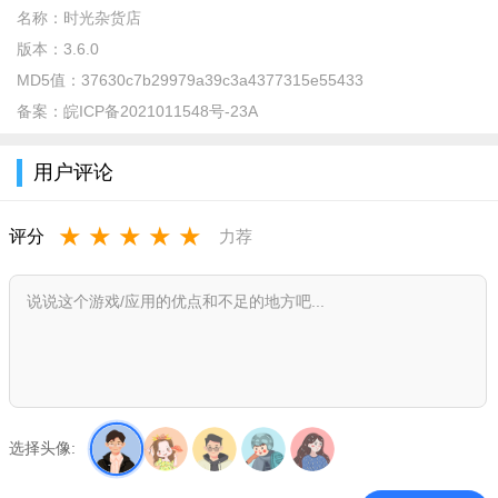
名称：
时光杂货店
版本：
3.6.0
MD5值：
37630c7b29979a39c3a4377315e55433
备案：
皖ICP备2021011548号-23A
用户评论
时光杂货店怎么玩？
★
★
★
★
★
玩家们可以在游戏里面开一家网吧
评分
力荐
选择头像: