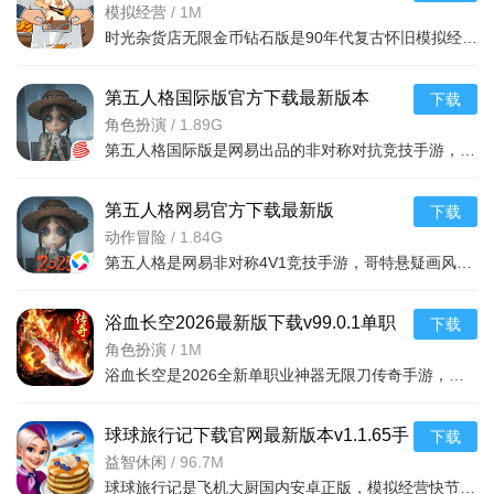
装v3.6.0九游版
模拟经营
/
1M
多元经营载体，内容层次丰富：涵盖早餐摊、小卖部、游戏
时光杂货店无限金币钻石版是90年代复古怀旧模拟经营手游，还原经典场景与多元店铺经营，温情故事交织。含年
厅、照相馆等数十种年代特色店铺与产业，从街边小摊到县城实
第五人格国际版官方下载最新版本
业，经营品类全面覆盖当时的生活与商业场景，满足玩家的创业
下载
v2026.0703.2056新版
角色扮演
/
1.89G
探索需求。
第五人格国际版是网易出品的非对称对抗竞技手游，以哥特暗黑画风与悬疑叙事为核心，1V4追逃对抗兼具策略与刺
温情故事交织，情感内核饱满：通过顾客互动解锁多样人生
故事，内容围绕代际沟通、童年遗憾、职业选择等真实议题展
第五人格网易官方下载最新版
下载
开，搭配充满时光印记的旧物收集，传递温暖治愈的情感力量。
2026v2026.0703.2056最新版
动作冒险
/
1.84G
第五人格是网易非对称4V1竞技手游，哥特悬疑画风搭配神秘庄园剧情。逃生者破译协作逃生、监管者追击控场淘汰
浴血长空2026最新版下载v99.0.1单职
下载
业神器传奇手游
角色扮演
/
1M
浴血长空是2026全新单职业神器无限刀传奇手游，融合三国、天命、五行、神兽多种题材。脱离战法道职业束缚，
球球旅行记下载官网最新版本v1.1.65手
下载
机版
益智休闲
/
96.7M
球球旅行记是飞机大厨国内安卓正版，模拟经营快节奏烹饪手游。玩家化身乘务员，在机舱制作全球美食服务乘客