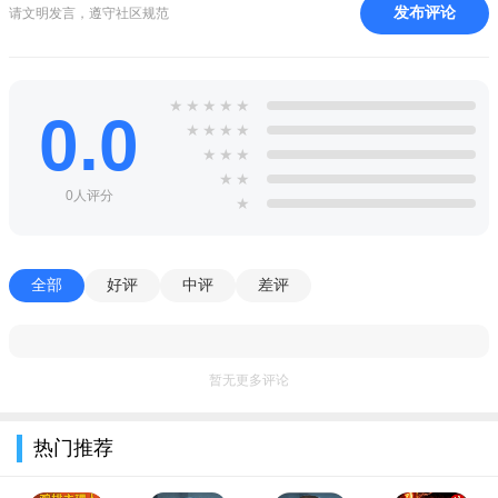
发布评论
请文明发言，遵守社区规范
★
★
★
★
★
0.0
★
★
★
★
★
★
★
★
★
0人评分
★
全部
好评
中评
差评
暂无更多评论
热门推荐