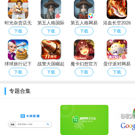
玩家们还可以开小吃摊
时光杂货店无
第五人格国际
第五人格网易
浴血长空2026
限金币钻石版
版官方下载最
官方下载最新
最新版下载
下载
下载
下载
下载
免费下载安装
新版本
版2026
球球旅行记下
战警大国崛起
魔卡幻想官方
蛋仔派对网易
载官网最新版
安卓正版手游
正版手游下载
版官服下载安
下载
下载
下载
下载
本
下载安装
2026最新版
装
专题合集