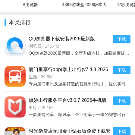
B浏览器
4399游戏盒2026版本大
谷歌浏览器
全
本类排行
QQ浏览器下载安装2026最新版
下载
v20.4.5.5041 2026手机版
浏览器
/
145.4M
QQ浏览器2026最新版，全新升级内核，加载速度提升30，智能识别恶意网址，保护隐私安全。支持多标签页管理、
厦门里享行app(掌上出行)v7.4.8 2026
下载
手机版
生活
/
99.5M
专为厦门市民及游客打造的智慧出行助手。提供实时公交位置查询、到站预报、线路规划
旗妙出行服务平台v3.0.7 2026手机版
下载
游戏内容
出行
/
75.1M
一款集网约车、顺风车、企业用车于一体的智慧出行应用。通过智能调度与大数据分析，为用
复古场景还原，年代氛围浓厚：以“幸福镇”为核心场景，细致
复刻了90年代乡镇的街巷建筑、特色店铺与生活细节，暖黄色调
时光杂货店无限金币钻石版免费下载安
下载
画风搭配充满时代感的配乐，瞬间唤醒玩家的童年与青春回忆。