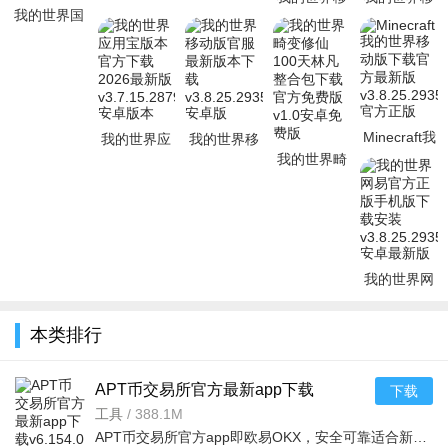
稽纪元下载
我的世界国
动版免费安
动版免费下
载最新版
手机版免费
际版下载中
装2026最新
载官方最新
v3.7.15.2879
版v1.0安卓
文官方正版
版v3.8.15.
版v3.8.25.
v3.7.15.28
Minecraft我
我的世界应
我的世界移
的世界移动
用宝版本官
动版官服最
我的世界畸
版下载官方
方下载2026
新版本下载
变修仙100
最新版v3.
最新版v3.7
v3.8.25.29
天林凡整合
包下载官方
免
我的世界网
易官方正版
手机版下载
本类排行
安装v3.8.2
APT币交易所官方最新app下载
下载
v6.154.0官方版
工具
/
388.1M
APT币交易所官方app即欧易OKX，安全可靠适合新手，覆盖数百虚拟货币及衍生品服务。其合约工具丰富、理财方式