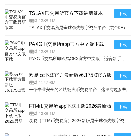
TSLAX币交易所官方下载最新版本
下载
v6.168.0官方版
理财
/
388.1M
TSLAX币交易所是全球领先数字资产平台（前OKEx），安全可信（1:1准备金、冷钱包存管、CertiK审计）。TSLAX币
PAXG币交易所app官方中文版下载
下载
v6.154.0官方版
理财
/
388.1M
PAXG币交易所即欧易OKX官方中文版，适合新手，全球知名且交易量、流动性优异。PAXG为实体黄金支持的数字资产
欧易.cc下载官方最新版v6.175.0官方版
下载
理财
/
147.6M
一个专业安全的区块链火币交易平台，这里有超多热门的数字货币种类，大家通过欧易.
FTM币交易所app下载正版2026最新版
下载
本v6.156.1官方版
理财
/
388.1M
欧易（FTM币交易所）2026新版是全球领先数字资产平台，服务200+国家用户，提供加密交易、理财、Web3生态等一