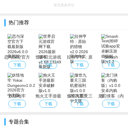
暂无更多评论
热门推荐
恋与深空官方
世界启元游戏
拉伸亨特：原
Smash
下载最新版
官网下载2026
始的猎物
Test(粉碎试验
下载
下载
下载
下载
2026
最新版本
app安卓解压
游戏破解版)
妖怪地牢
炮火王手游最
傲世九重天三
龙门侠客（内
Yokai
新安卓破解版
国机蜜福利版
购版）
下载
下载
下载
下载
Dungeon
专题合集