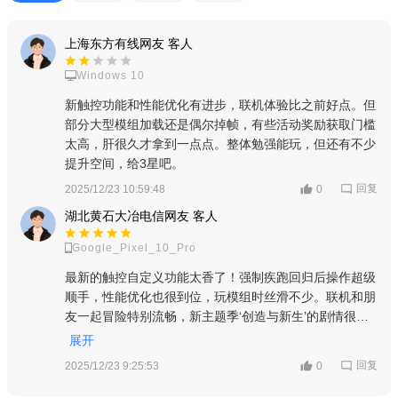
上海东方有线网友 客人
Windows 10
新触控功能和性能优化有进步，联机体验比之前好点。但
部分大型模组加载还是偶尔掉帧，有些活动奖励获取门槛
太高，肝很久才拿到一点点。整体勉强能玩，但还有不少
提升空间，给3星吧。
回复
2025/12/23 10:59:48
0
湖北黄石大冶电信网友 客人
Google_Pixel_10_Pro
最新的触控自定义功能太香了！强制疾跑回归后操作超级
顺手，性能优化也很到位，玩模组时丝滑不少。联机和朋
友一起冒险特别流畅，新主题季‘创造与新生’的剧情很吸
引人，史蒂夫的节目单活动多奖励丰富，每天都想上线探
展开
索！方块世界越来越好玩，五星好评！
回复
2025/12/23 9:25:53
0