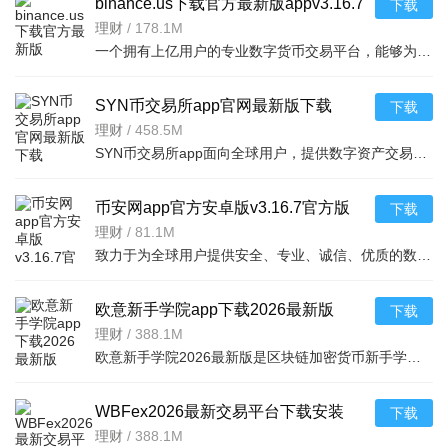
binance.us下载官方最新版appv3.16.7
下载
官方版
理财
/
178.1M
一个拥有上亿用户的专业数字货币交易平台，能够为大家安全的交易比特币、以太
SYN币交易所app官网最新版下载
下载
v6.175.0官方版
理财
/
458.5M
SYN币交易所app面向全球用户，提供数字资产交易、理财及Web3入口的综合服务。支持现货、合约、期权等交易模
币安网app官方安卓版v3.16.7官方版
下载
理财
/
81.1M
致力于为全球用户提供安全、专业、诚信、优质的数字资产金融服务，是专为数字货币投资爱
欧意新手学院app下载2026最新版
下载
v6.174.1官方版
理财
/
388.1M
欧意新手学院2026最新版是区块链加密货币新手学习应用。含零基础课程、专业交易指导、模拟交易、实时行情与
WBFex2026最新交易平台下载安装
下载
v6.154.0官方安卓版
理财
/
388.1M