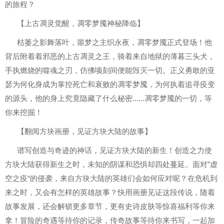
的旅程？
【上古凋灵觉醒，凋零梦魇神秘降临】
枯萎之影舞落叶，噩梦之主织永夜，凋零梦魇正式登场！他
背后附着着邪恶的上古凋灵之王，骑着来自地狱的薄暮三头犬，
手执燃烧的噬魂之刃，仿佛顷刻间便能毁灭一切。正义勇敢的亚
瑟为何化身成为掌控死亡和衰败的凋零梦魇，为何执着追寻疫变
的源头，他的身上究竟隐藏了什么秘密......凋零梦魇的一切，等
你来挖掘！
【翻阅方块画册，见证方块大陆的故事】
谱写创造与奇迹的神话，见证方块大陆的新生！创造之力使
方块大陆获得新生之时，未知的阴谋和恐惧却四处蔓延。面对”虚
空之疫“的侵袭，来自方块大陆的英雄们会如何应对呢？在危机到
来之时，又会有怎样的英雄故事？快用画册见证这段传说，随着
故事发展，还会解锁更多章节，更有史诗皮肤等惊喜福利等你来
拿！冒险的奇遇等待你的记录，传奇故事等待你来书写，一起加