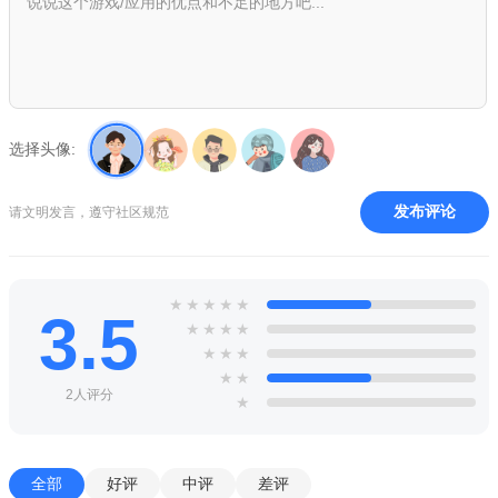
选择头像:
发布评论
请文明发言，遵守社区规范
★
★
★
★
★
3.5
★
★
★
★
★
★
★
★
★
2人评分
★
全部
好评
中评
差评