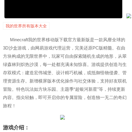
我的世界所有版本大全
Minecraft我的世界移动版下载官方最新版是一款风靡全球的
3D沙盒游戏，由网易游戏代理运营，完美还原PC版精髓。在由
方块构成的无限世界中，玩家可自由探索随机生成的地形，从翠
绿森林到炽热沙漠，每一处都充满未知惊喜。游戏提供创造与生
存双模式：建造宏伟城堡、设计精巧机械，或抵御怪物侵袭、管
理资源生存。新增横屏版本优化操作与社交体验，支持好友联机
冒险。特色玩法如方块乐园、主题季“超银河新星”等，持续更新
内容。指尖轻触，即可开启你的专属冒险，创造独一无二的奇幻
旅程！
游戏介绍：