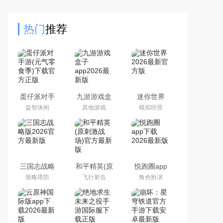
斗，休闲硬核兼顾。涵盖创造（无限
资源）、冒险（生存BOSS挑
热门
推荐
蛋仔派对手
九游游戏盒
迷你世界
游(元气零食
子app2026
2026最新官
益智休闲
其他游戏
模拟经营
季)下载官方
最新版
方版
正版
三国志战略
和平精英(原
悦跑圈app
版2026官方
刺激战场)官
下载2026最
策略塔防
飞行射击
角色扮演
最新版
方最新版
新版