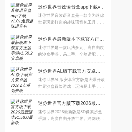
迷你世界音效语音盒app下载v1.01免费趣味语音包
迷你世界音效语音盒是一款专为迷你
世界玩家打造的趣味语音包工具，提
供海量搞笑、萌趣、影视经典等音
效，一键替换游戏内置语音，让方块
迷你世界最新版本下载官方正版手游v1.58.2安卓版
世界的冒险更加生动有趣。
迷你世界是一款玩法多元、高自由度
的沙盒手游，易上手、全龄适配，既
能享受创造的快乐，也能体验冒险与
社交的乐趣，是沙盒爱好者的优质选
迷你世界AL版下载官方安卓版v0.9.2安卓免费版
择。
迷你世界AL版安卓官方版是火爆开放
世界沙盒冒险游戏，玩法易上手，高
自由度。独特引擎与可爱角色，跨平
台联机，动态生态系统，生存创造模
迷你世界官方版下载2026最新版本v1.58.0最新版
式任选。可自由建造建筑
迷你世界2026最新版是3D像素沙盒
手游，高度自由开放世界。跨网联机
便捷，创意无界可自由搭建或探险战