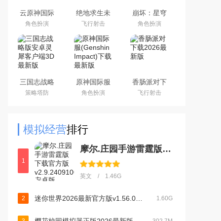
云原神国际
绝地求生未
崩坏：星穹
版app下载
来之役手游
铁道官方手
角色扮演
飞行射击
角色扮演
2026最新版
国际服下载
游下载安卓
正版
最新版
三国志战略
原神国际服
香肠派对下
版安卓灵犀
(Genshin
载2026最新
策略塔防
角色扮演
飞行射击
客户端3D最
Impact)下载
版
新版
最新版
模拟经营
排行
摩尔.庄园手游雷霆版下载官方版v2.9.24091002S安卓版
1
英文 / 1.46G
迷你世界2026最新官方版v1.56.0最新版
2
1.60G