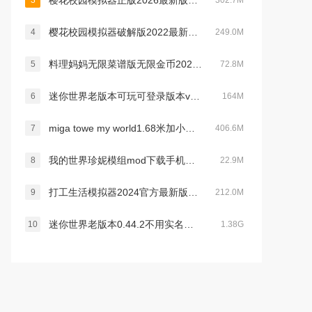
樱花校园模拟器正版2026最新版中文无广告版v1.047.12官方最新安卓版
3
302.7M
樱花校园模拟器破解版2022最新版破解版无限金币版(SAKURA SchoolSimulator)v1.039.73最新版
4
249.0M
料理妈妈无限菜谱版无限金币2022最新破解版v1.83.0
5
72.8M
迷你世界老版本可玩可登录版本v0.12.0安卓版
6
164M
miga towe my world1.68米加小镇没有广告v1.84 最新版
7
406.6M
我的世界珍妮模组mod下载手机版2022最新版(Jenny Mod)v5.8最新版
8
22.9M
打工生活模拟器2024官方最新版本v1.7.0最新安卓免费版
9
212.0M
迷你世界老版本0.44.2不用实名认证官方手机版v0.44.2安卓版
10
1.38G