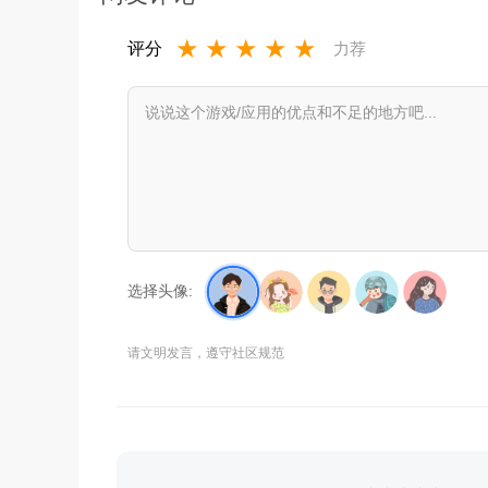
★
★
★
★
★
评分
力荐
选择头像:
请文明发言，遵守社区规范