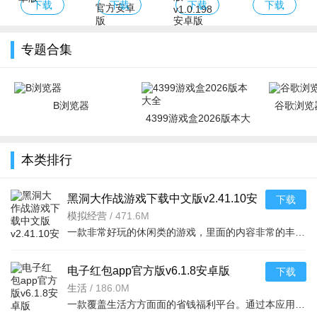
经典版下载安
版下载2026最
服Eggy Party
官方下载最新
下载
下载
下载
下载
装免费
新版安卓版
下载官方最新
版本
版
专题合集
B浏览器
谷歌浏览器
4399游戏盒2026版本大
全
本类排行
黑洞大作战游戏下载中文版v2.41.10安
下载
卓版
模拟经营
/
471.6M
一款非常好玩的休闲类的游戏，里面的内容非常的丰富，你还可以看到很多不同的竞技战斗等等，吃掉对手，绝地求生，开个坑，发展靠吞。大坑吞小坑，生存靠努力。作为一个黑洞，你可以吞噬一
电子红包app官方版v6.1.8安卓版
下载
生活
/
186.0M
一款覆盖生活方方面面的省钱福利平台。通过本应用您可以在线领取多种消费红包，只要完成在平台上消费就能获取相应的福利红包。平台可消费渠道非常多，比如加油充电、缴纳话费电费、购买火车票