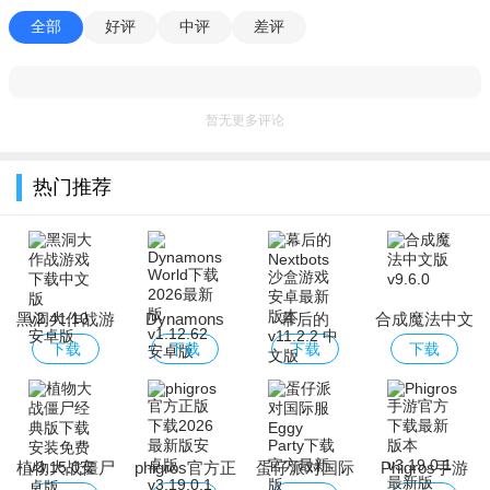
全部
好评
中评
差评
暂无更多评论
热门推荐
黑洞大作战游
Dynamons
幕后的
合成魔法中文
戏下载中文版
World下载
Nextbots沙盒
版
下载
下载
下载
下载
2026最新版
游戏安卓最新
版本
植物大战僵尸
phigros官方正
蛋仔派对国际
Phigros手游