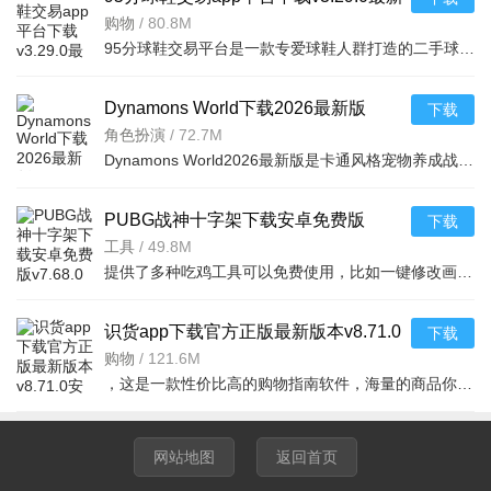
版
购物
/
80.8M
95分球鞋交易平台是一款专爱球鞋人群打造的二手球鞋交易平台，超多大牌保真的球鞋和潮流服饰。非常多的潮流达人的购物专场。平台不仅有着平台的专业鉴定，而且还有各种保障机制让用户们对交易更加满意。有需要的朋
Dynamons World下载2026最新版
下载
v1.12.62 安卓版
角色扮演
/
72.7M
Dynamons World2026最新版是卡通风格宠物养成战斗RPG手游，可免费获取皮卡丘、裂空座等神兽。玩法类似精灵宝可梦，能捕捉训练宝可梦，需考虑属性相克策略。支持实时PVP对战、世界BOSS超
PUBG战神十字架下载安卓免费版
下载
v7.68.0安卓免费版
工具
/
49.8M
提供了多种吃鸡工具可以免费使用，比如一键修改画质，调节游戏的各种参数，还可以提供一些其他实用功能，比如快速清理手机内存、手机加速等，优化手机性能，提供更流畅的游戏体验，
识货app下载官方正版最新版本v8.71.0
下载
安卓版
购物
/
121.6M
，这是一款性价比高的购物指南软件，海量的商品你都是可以选择的，用户可以看到很多的优惠的商品内容，各种正版资源可以在这里下载，由识货专业鉴别功能帮助你甄别，十分专业安全，需
网站地图
返回首页