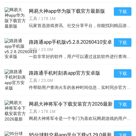
网易大神app华为版下载官方最新版
下载
v4.15.0华为版
工具
/
178.1M
玩家首选游戏资讯、社交分享平台，你能找到精品游戏资源，可以与其他玩家交流游戏技巧，还可以向大神学习经验，游戏成长材料、定制礼包每日领，游戏进阶快人一步，独家定制游戏
路路通app手机版v5.2.8.20260410安卓
下载
版
出行
/
23.0M
一款非常好的软件，用户可以通过这款软件进行查询列车时刻站点，支持多功能搜索，功能强大，还可以在上面查询余票，这款软件安全无广告，可以说是一款非常好的软件，并且结果是非常准确的，感兴
路路通手机时刻表app官方安卓版
下载
v5.2.8.20260410安卓版
工具
/
23.0M
件帮助用户查询火车的各种时间信息，实时同步官方行车数据，及时的提供车辆数据，确保用户正常使用，提供便捷的充值通道和专用的抢票通道，出票速度快，付款及出票，极速抢票，各种
网易大神将军令下载安装官方2026最新
下载
版v4.15.0安卓版
工具
/
178.1M
网易大神将军令是一个专门为喜欢玩网易游戏的用户打造的手机应用工具，为用户提供了最丰富的功能，里面能够为用户提供游戏攻略，游戏工具，游戏账户交易，改密码，升级服务等等，让广大的网易玩家能够放心的去玩游戏
95分球鞋交易app平台下载v3.29.0最新
下载