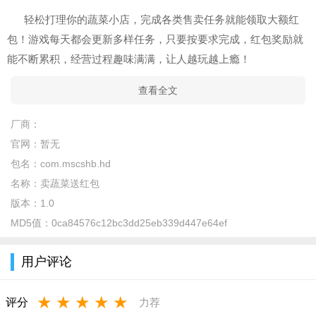
轻松打理你的蔬菜小店，完成各类售卖任务就能领取大额红
包！游戏每天都会更新多样任务，只要按要求完成，红包奖励就
能不断累积，经营过程趣味满满，让人越玩越上瘾！
查看全文
厂商：
官网：
暂无
包名：
com.mscshb.hd
名称：
卖蔬菜送红包
版本：
1.0
MD5值：
0ca84576c12bc3dd25eb339d447e64ef
用户评论
★
★
★
★
★
评分
力荐