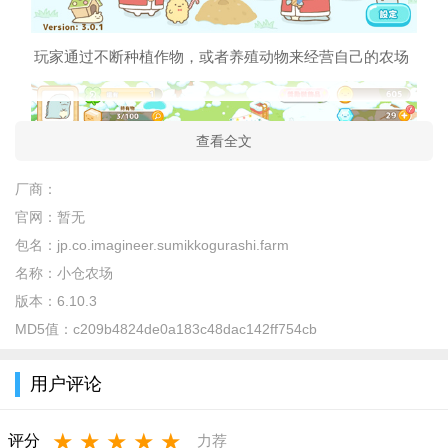
玩家通过不断种植作物，或者养殖动物来经营自己的农场
查看全文
厂商：
官网：
暂无
包名：
jp.co.imagineer.sumikkogurashi.farm
名称：
小仓农场
版本：
6.10.3
玩家种植作物收获后可以提升农场等级
MD5值：
c209b4824de0a183c48dac142ff754cb
用户评论
★
★
★
★
★
评分
力荐