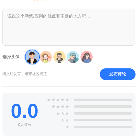
游戏内容
丰富多样的农作物种植：游戏提供了琳琅满目的农作物种
选择头像:
类，从常见的小麦、玉米、土豆，到颇具特色的蓝莓、草莓、奇
异果等应有尽有。每一种农作物都有着独特的生长周期与成熟条
发布评论
请文明发言，遵守社区规范
件，例如小麦生长周期较短，对土壤肥力要求相对不高；而蓝莓
则需要特定的酸性土壤环境，生长周期较长，但成熟后的售价更
为可观。玩家需依据季节变化、市场需求以及自身农场规划，合
★
★
★
★
★
0.0
理选择种植作物，精心照料它们，从播种、浇水、施肥到除虫，
★
★
★
★
★
★
★
每个环节都关乎农作物的产量与品质。
★
★
0人评分
活泼可爱的动物养殖：农场里不仅有丰富的农作物，还能养
★
殖各式各样的动物。毛茸茸的小鸡、温顺的绵羊、憨厚的奶牛等