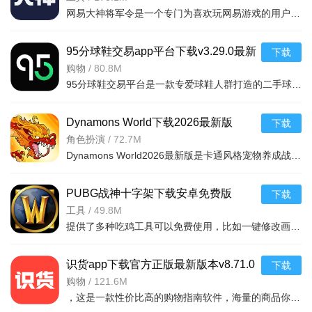
网易大神将军令是一个专门为喜欢玩网易游戏的用户打造的手机应用工具，为用户提供了最丰富的功能，里面能够为用户提供游戏攻略，游戏工具，游戏账户交易，改密码，升级服务等等，让广大的网易玩家能够放心的去玩游戏
离线收益轻松获取：即使玩家退出游戏，农场依然在运作并
产生收益。再次登录时，玩家能轻松领取离线期间积累的农作物
95分球鞋交易app平台下载v3.29.0最新
下载
产出、动物产物以及其他收益，确保农场经营不间断，让玩家在
版
购物
/
80.8M
忙碌的现实生活中，也能随时回归农场，享受收获的喜悦。
95分球鞋交易平台是一款专爱球鞋人群打造的二手球鞋交易平台，超多大牌保真的球鞋和潮流服饰。非常多的潮流达人的购物专场。平台不仅有着平台的专业鉴定，而且还有各种保障机制让用户们对交易更加满意。有需要的朋
游戏亮点
Dynamons World下载2026最新版
下载
无限钻石畅快体验：作为无限钻石版，玩家无需担忧资源短
v1.12.62 安卓版
角色扮演
/
72.7M
缺问题。钻石可用于快速解锁新的土地、购买高级种子和幼崽、
Dynamons World2026最新版是卡通风格宠物养成战斗RPG手游，可免费获取皮卡丘、裂空座等神兽。玩法类似精灵宝可梦，能捕捉训练宝可梦，需考虑属性相克策略。支持实时PVP对战、世界BOSS超
加速作物生长与动物成长周期，以及升级农场设施等。这种充足
的资源设定，让玩家能够迅速将脑海中的农场蓝图变为现实，自
PUBG战神十字架下载安卓免费版
下载
由打造心中理想的梦幻农场，极大提升游戏的爽快感与可玩性。
v7.68.0安卓免费版
工具
/
49.8M
提供了多种吃鸡工具可以免费使用，比如一键修改画质，调节游戏的各种参数，还可以提供一些其他实用功能，比如快速清理手机内存、手机加速等，优化手机性能，提供更流畅的游戏体验，
精美清新的画面风格：游戏采用精美清新的画面风格，将农
场的每一处细节都描绘得栩栩如生。翠绿的田野、五彩斑斓的花
识货app下载官方正版最新版本v8.71.0
下载
朵、活泼可爱的动物，再加上随风摇曳的树木，构成了一幅充满
安卓版
购物
/
121.6M
生机与活力的田园画卷。细腻的画面质感与丰富的色彩搭配，让
，这是一款性价比高的购物指南软件，海量的商品你都是可以选择的，用户可以看到很多的优惠的商品内容，各种正版资源可以在这里下载，由识货专业鉴别功能帮助你甄别，十分专业安全，需