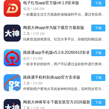
电子红包app官方版v6.1.8安卓版
下载
域即可。养殖动物时，点击动物图标就能进行喂食、清洁等操
生活
/
186.0M
作。这种简单直观的操作方式，让各个年龄段的玩家都能迅速上
一款覆盖生活方方面面的省钱福利平台。通过本应用您可以在线领取多种消费红包，只要完成在平台上消费就能获取相应的福利红包。平台可消费渠道非常多，比如加油充电、缴纳话费电费、购买火车票
手，沉浸在农场经营的乐趣中。
网易大神app华为版下载官方最新版
下载
策略性的资源管理：尽管拥有无限钻石，但在游戏过程中仍
v4.15.0华为版
工具
/
178.1M
需合理规划资源。例如在购买种子、幼崽，建设设施以及升级设
玩家首选游戏资讯、社交分享平台，你能找到精品游戏资源，可以与其他玩家交流游戏技巧，还可以向大神学习经验，游戏成长材料、定制礼包每日领，游戏进阶快人一步，独家定制游戏
备时，都需要权衡投入与产出。要根据市场价格波动，适时调整
种植与养殖计划，确保资源利用最大化。比如市场上水果价格上
路路通app手机版v5.2.8.20260410安卓
下载
涨，就可加大水果类作物的种植面积；若是肉类产品畅销，便增
版
出行
/
23.0M
加养殖牲畜的数量，以此获取更高的经济效益。
一款非常好的软件，用户可以通过这款软件进行查询列车时刻站点，支持多功能搜索，功能强大，还可以在上面查询余票，这款软件安全无广告，可以说是一款非常好的软件，并且结果是非常准确的，感兴
不断解锁新内容与挑战：随着农场的发展与等级提升，玩家
路路通手机时刻表app官方安卓版
下载
将解锁更多高级农作物、珍稀动物品种以及独特的农场设施。同
v5.2.8.20260410安卓版
工具
/
23.0M
时，会面临一系列全新的挑战任务，如满足特定客户的特殊订单
件帮助用户查询火车的各种时间信息，实时同步官方行车数据，及时的提供车辆数据，确保用户正常使用，提供便捷的充值通道和专用的抢票通道，出票速度快，付款及出票，极速抢票，各种
需求，在规定时间内完成一定量的农产品加工等。完成这些挑战
不仅能获得丰厚的奖励，助力农场进一步发展，还能为游戏增添
网易大神将军令下载安装官方2026最新
下载
更多的趣味性与成就感。
版v4.15.0安卓版
工具
/
178.1M