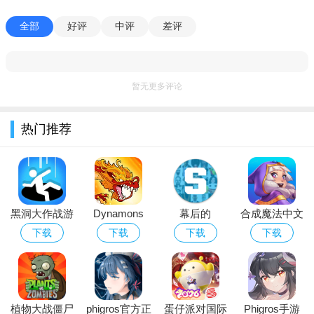
都能成为农场的一员。不同动物的养殖方式也大不相同，小鸡生
全部
好评
中评
差评
长速度快，主要以谷物为食，其产出的鸡蛋可直接售卖，也能用
于加工制作其他商品；奶牛则需要广阔的牧场空间，产出的牛奶
在市场上十分畅销，但养殖成本相对较高。玩家通过悉心照料动
暂无更多评论
物，收获它们的产物，以此获取丰厚收益。
多元的农场设施建设：为了更好地经营农场，玩家可利用无
热门推荐
限钻石，自由建造各种农场设施。从基础的仓库用于存储农产
品，防止作物因存放不当而损耗；到加工厂，将农产品进行深加
工，提升产品附加值，比如把小麦加工成面粉，把牛奶制成奶
酪；再到美观实用的装饰建筑，像风车、稻草人等，既能美化农
黑洞大作战游
Dynamons
幕后的
合成魔法中文
场环境，提升农场整体魅力值，还可能吸引更多游客前来参观，
戏下载中文版
World下载
Nextbots沙盒
版
下载
下载
下载
下载
增加额外收入。
2026最新版
游戏安卓最新
趣味十足的社交互动：游戏内设有社交系统，玩家可以与其
版本
他农场主成为好友，相互参观农场，交流经营心得。还能在社交
平台上分享自己农场的独特风貌与丰收成果，接收好友赠送的礼
植物大战僵尸
phigros官方正
蛋仔派对国际
Phigros手游