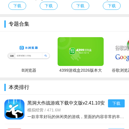
物或资源，在互动中共同进步。此外，玩家可以参与农场之间的
经典版下载安
版下载2026最
服Eggy Party
官方下载最新
下载
下载
下载
下载
合作活动，如联合举办农产品展销会，齐心协力完成任务，获得
装免费
新版安卓版
下载官方最新
版本
丰厚奖励，增强游戏的趣味性与互动性。
版
专题合集
B浏览器
4399游戏盒2026版本大
谷歌浏览器
全
本类排行
游戏玩法
黑洞大作战游戏下载中文版v2.41.10安
下载
简单易上手的操作模式：游戏操作极为便捷，玩家通过点
卓版
模拟经营
/
471.6M
击、滑动屏幕即可轻松完成各种指令。在种植农作物时，只需选
一款非常好玩的休闲类的游戏，里面的内容非常的丰富，你还可以看到很多不同的竞技战斗等等，吃掉对手，绝地求生，开个坑，发展靠吞。大坑吞小坑，生存靠努力。作为一个黑洞，你可以吞噬一
定土地，点击想要种植的作物种子图标，就能完成播种；浇水、
施肥等操作同样简单，点击相应功能按钮，再选择需要照料的区