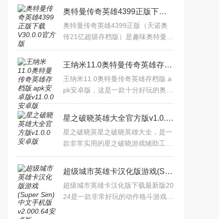
奥特曼传奇英雄4399正版下载V30.0.0官方版
奥特曼传奇英雄4399正版（天诺奥
传21亿超级存档版）是趣味奥特曼英
雄游戏，含丰富关卡挑战与道具装
备。支持多人开黑打世界BOSS、经
王纳米11.0奥特曼传奇英雄存档版.apk安卓版v11.0.0安卓版
典角色养成，挂机系统离线也得
王纳米11.0奥特曼传奇英雄存档版.a
pk安卓版，这是一款十分好玩的奥特
曼角色扮演游戏，游戏完美再现了奥
特曼的动画经典，每位玩家都能感受
星之破晓英雄大全官方版v1.0.0安卓版
到奥特曼的独特魅力和正
星之破晓英星之破晓英雄大全，是一
款非常实用的星之破晓游戏辅助工
具，通过这款软件，玩家可以更好地
了解游戏中的角色，制定更有效的策
超级城市英雄卡汉化版游戏(Super Sim)中文手机版v2.000.64安卓版
略，从而在游戏中取得更好
超级城市英雄卡汉化版下载最新版20
24是一款非常好玩的动作格斗游戏，
画风搞笑幽默，带给玩家们独特的游