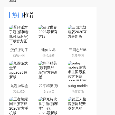
戏体验，游戏中有英雄、流氓、中
立、死者四大类型角色，玩
热门
推荐
蛋仔派对手
迷你世界
三国志战略
游(猫和老鼠
2026最新官
版2026官方
益智休闲
模拟经营
策略塔防
联动返场)下
方版
最新版
载官方正版
九游游戏盒
和平精英(原
pubg mobile
子app2026
刺激战场)官
绝地求生国
其他游戏
飞行射击
动作冒险
最新版
方最新版
际服官方下
载2026最新
版本