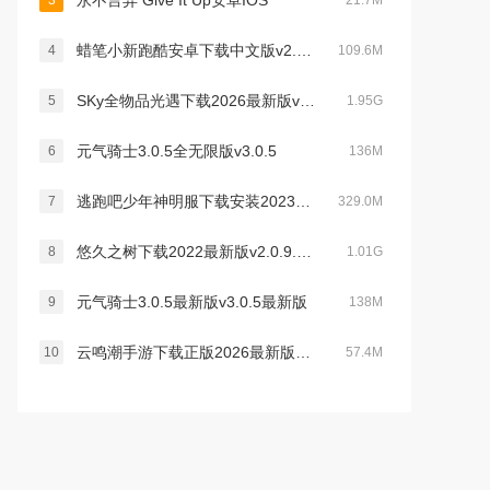
永不言弃 Give It Up安卓IOS
3
21.7M
蜡笔小新跑酷安卓下载中文版v2.8.1官方最新手机正版
4
109.6M
SKy全物品光遇下载2026最新版v0.15.5最新安卓版
5
1.95G
元气骑士3.0.5全无限版v3.0.5
6
136M
逃跑吧少年神明服下载安装2023最新手机版v8.18.1国际服免费版
7
329.0M
悠久之树下载2022最新版v2.0.9.5官方版
8
1.01G
元气骑士3.0.5最新版v3.0.5最新版
9
138M
云鸣潮手游下载正版2026最新版本v2.8.5最新官方安卓版
10
57.4M