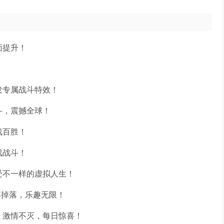
面提升！
！
发专属战斗特效！
斗，震撼全球！
战百胜！
戏战斗！
受不一样的虚拟人生！
率掉落，乐趣无限！
，激情不灭，每日惊喜！