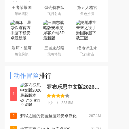
王者荣耀国
弹壳特攻队
第五人格官
际服下载
手游(新赛
服网易安卓
策略塔防
飞行射击
角色扮演
2026官方手
季)下载
客户端
机版
2026最新版
（Honor of
Kings）
崩坏：星穹
三国志战略
绝地求生未
铁道官方手
版安卓灵犀
来之役手游
角色扮演
策略塔防
飞行射击
游下载安卓
客户端3D最
国际服下载
最新版
新版
正版
动作冒险
排行
罗布乐思中文版2026最新版本v2.713.911安卓版
1
中文 / 223.5M
梦狱之国的爱丽丝游戏安卓汉化最新版本v1.0.0安卓版
2
267.1M