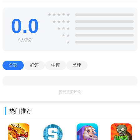
3、江湖险恶，主线剧情圆满，还有丰富的副本任务等你挑
战，丰富的职业角色自由选择，培养成长；
★
★
★
★
★
0.0
4、全服交友，结识不同的游戏玩家，浪漫的情缘系统，邂逅
★
★
★
★
★
★
★
心上人，一起闯荡江湖，惩恶扬善岂不快哉？
★
★
0人评分
5、丰富的pvp玩法等你玩，学习绝技武学，高手过招，享受
★
刺激的史诗对决。
软件亮点：
全部
好评
中评
差评
1、过不去强大的BOSS关卡，加入一个公会更多大神带你
飞。
暂无更多评论
2、情侣系统，寻找自己的另一半邀请你的朋友们都前来参加
你的婚礼吧。
热门推荐
3、强大的交易系统玩家可以在上面购买自己需要的商品，掉
落的装备不需要也可以进行交易获得相应报酬。
4、愉快轻松的背景音乐让玩家感受到轻松的游戏氛围。