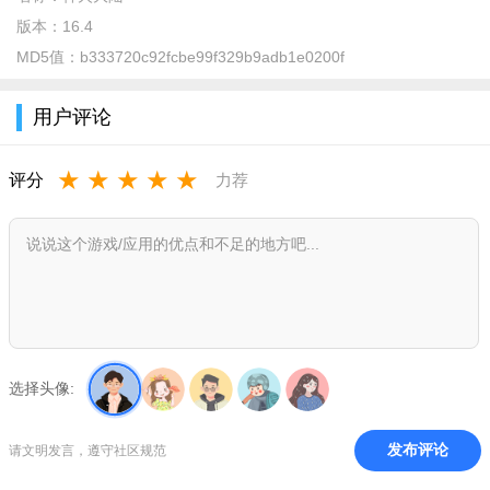
版本：
16.4
MD5值：
b333720c92fcbe99f329b9adb1e0200f
软件介绍：
次世代暗黑系mmorpg手游；游戏背景起源于古老的北欧神话
用户评论
世界，您将携手知性勇武的女武神，与忠诚无畏的守夜人为伴，
与其一起扫除一切阻碍光明普照大地的黑暗势力。以源火之名，
★
★
★
★
★
评分
力荐
高举光明之剑，惩戒崇尚黑暗的邪恶势力，深入感受魔幻冒险世
界中的极致魅力。将以唯美的魔幻画风，给各位勇士带来耳目一
新的视听享受。
软件特色：
1、结识更多的小伙伴吗，一起征战四方，采取各种排兵战斗
策略；
选择头像:
2、古风古韵的游戏画面，精致唯美的人物立绘，服饰场景美
轮美奂，给你打造一个精致的江湖；
发布评论
请文明发言，遵守社区规范