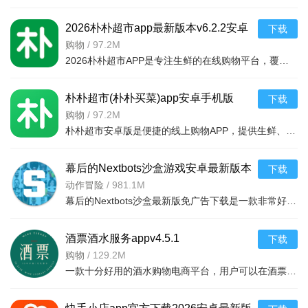
暮色镇：三个秘闻任务
2026朴朴超市app最新版本v6.2.2安卓
下载
最新版
购物
/
97.2M
寒鸦岭：三个秘闻任务
2026朴朴超市APP是专注生鲜的在线购物平台，覆盖多城，30分钟极速配送。品类丰富含生鲜、日用品等，万款产品品质保障，天天特价月月大促。新人首单免邮送100元红包，更有秒杀、优惠券、秒付功能，冷链锁
风车海岸：四个秘闻任务
朴朴超市(朴朴买菜)app安卓手机版
下载
群星城：三个秘闻任务
v6.2.2安卓版
购物
/
97.2M
这个是每个地图的一个秘闻的一个位置的，这个位置的话是
朴朴超市安卓版是便捷的线上购物APP，提供生鲜、日用等万款品质商品，每日特价、月月大促，新人首单免邮还送100元红包。支持30分钟闪电送达多区域，秒付通道结账快，更有完善售后保障，满足日常需求，轻松享
地图的各种地方的，大家都是可以看看，是可以去进行看到位置
的，都是有各种的的位置的，基本上探索到整个地图的话，各种
幕后的Nextbots沙盒游戏安卓最新版本
下载
NPC都去沟通一下，就可以去进行触发到秘闻的。
v11.2.2 中文版
动作冒险
/
981.1M
幕后的Nextbots沙盒最新版免广告下载是一款非常好玩的3D沙盒建造冒险游戏，高度自由的玩法和丰富的游戏内容，可以带给玩家们更多的冒险体验，采用第一视角，玩家可以自由探索和冒险，可以构建自己的基地，
游戏点评：
游戏以中世纪的北欧为故事背景，围绕“神火”这一核心元素展
酒票酒水服务appv4.5.1
下载
开。通过主角的游历视角，表现出北欧民族崇尚“牺牲与抗争”的
购物
/
129.2M
一款十分好用的酒水购物电商平台，用户可以在酒票酒水服务app上选购各种酒品，平台上酒品种类丰富，还有超多折扣，海量名优酒品，低至9.9元。，用户可以在享受美酒的同时查阅相关酒品知识
民族风格，全景再现北欧文化与时代风貌，同时尝试探索无数神
话背后的秘密与冲突，配以前所未有的战斗感觉体验，力求给予