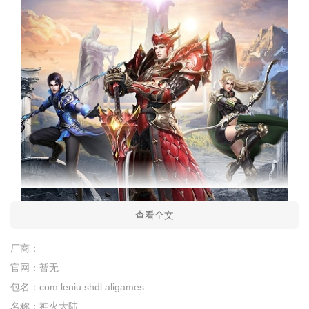
查看全文
厂商：
官网：
暂无
包名：
com.leniu.shdl.aligames
名称：
神火大陆