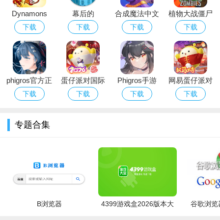
5、海量的关卡和副本等你来挑战，更有机会掉落极品装备
Dynamons
幕后的
合成魔法中文
植物大战僵尸
哦。
World下载
Nextbots沙盒
版
经典版下载安
下载
下载
下载
下载
2026最新版
游戏安卓最新
装免费
6、炫酷的技能特效，不同角色有不同的技能特效。
版本
phigros官方正
蛋仔派对国际
Phigros手游
网易蛋仔派对
版下载2026最
服Eggy Party
官方下载最新
游戏免费版下
下载
下载
下载
下载
新版安卓版
下载官方最新
版本
载安装
版
专题合集
B浏览器
4399游戏盒2026版本大
谷歌浏览器
全