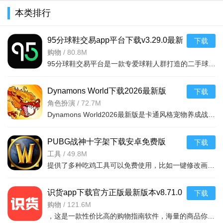
本类排行
95分球鞋交易app平台下载v3.29.0最新
下载
版
购物
/
80.8M
95分球鞋交易平台是一款专爱球鞋人群打造的二手球鞋交易平台，超多大牌保真的球鞋和潮流服饰。非常多的潮流达人的购物专场。平台不仅有着平台的专业鉴定，而且还有各种保障机制让用户们对交易更加满意。有需要的朋
Dynamons World下载2026最新版
下载
v1.12.62 安卓版
角色扮演
/
72.7M
Dynamons World2026最新版是卡通风格宠物养成战斗RPG手游，可免费获取皮卡丘、裂空座等神兽。玩法类似精灵宝可梦，能捕捉训练宝可梦，需考虑属性相克策略。支持实时PVP对战、世界BOSS超
游戏攻略：
PUBG战神十字架下载安卓免费版
下载
很多的玩家都是秘闻位置的攻略，很多的玩家都是比较好奇
v7.68.0安卓免费版
工具
/
49.8M
的，怎么触发也是很多的玩家都是比较好奇的，其实触发无疑就
提供了多种吃鸡工具可以免费使用，比如一键修改画质，调节游戏的各种参数，还可以提供一些其他实用功能，比如快速清理手机内存、手机加速等，优化手机性能，提供更流畅的游戏体验，
是几个方法的，在对应的坐标位置，然后去NPC沟通、打怪、对
识货app下载官方正版最新版本v8.71.0
应位置自动触发等等，这些都是触发的方法的，很多的玩家都是
下载
安卓版
购物
/
121.6M
比较好奇的，对应位置的攻略，还是很多的玩家都是想要了解
，这是一款性价比高的购物指南软件，海量的商品你都是可以选择的，用户可以看到很多的优惠的商品内容，各种正版资源可以在这里下载，由识货专业鉴别功能帮助你甄别，十分专业安全，需
的。