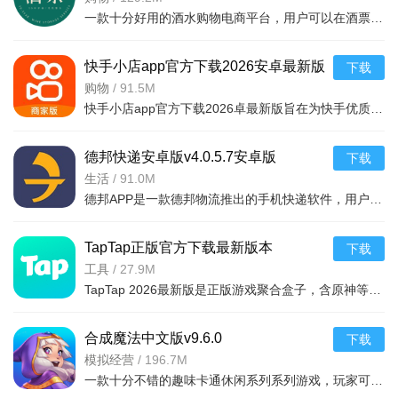
一款十分好用的酒水购物电商平台，用户可以在酒票酒水服务app上选购各种酒品，平台上酒品种类丰富，还有超多折扣，海量名优酒品，低至9.9元。，用户可以在享受美酒的同时查阅相关酒品知识
快手小店app官方下载2026安卓最新版
下载
v7.2.40.481安卓最新版
购物
/
91.5M
快手小店app官方下载2026卓最新版旨在为快手优质用户提供便捷的商品售卖服务，高效的将自身流量转化为收益，app拥有的功能很强大，店家可以在线查看所有的订单详情，软件拥有工作台，效率工具，客服消息等
德邦快递安卓版v4.0.5.7安卓版
下载
生活
/
91.0M
德邦APP是一款德邦物流推出的手机快递软件，用户可以通过手机下单查单、跟踪及个人资料管理等基本功能，方便快捷。
TapTap正版官方下载最新版本
下载
2026v2.94.0-mkt#100300手机版
工具
/
27.9M
TapTap 2026最新版是正版游戏聚合盒子，含原神等海量大作，更新及时。有平台+游戏双重福利，定期推主题权益；内置地图/配队/找搭子工具及安装包管理，提升体验。支持多登录保障安全，青少年模式兼顾不
合成魔法中文版v9.6.0
下载
模拟经营
/
196.7M
一款十分不错的趣味卡通休闲系列系列游戏，玩家可以通过合成魔法中文版利用自己的魔法来合成，建造自己的花园完成每天的任务，点击方块就能合成，操作起来非常简单有趣，还能够在梦幻的游戏世界之中