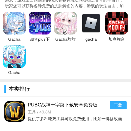
游戏，游戏里面的很多的模式和各种玩法内容都是非常的丰富的，
玩家还可以获得各种免费的皮肤解锁的内容，游戏的玩法自由，加
入了更多新的元素以及服装装备，音乐节奏非常的有代入感，289
为你们带来了加查gacha+plus大全，里面包含了最新版、官方版、
免费版等等内容，喜欢的快来289下载体验吧。..
Gacha
加查plus下
Gacha甜甜
gacha
加查舞台
Pleasure加
载2023最新
下载2023中
online
Gacha
查娱乐2023
官方版
文完整版
roblox下载
Modify下载
中文版本
v1.2.0最新
v0.2.0最新
2026免费中
中文最新版
v1.1.0最新
官方免费安
安卓版
文版
v1.0.0安卓
安卓版
卓版
v2.715.915
版
Gacha
Designr加查
设计师俱乐
本类排行
部下载2022
完整中文版
v27.29.9
PUBG战神十字架下载安卓免费版
下载
v7.68.0安卓免费版
工具
/
49.8M
提供了多种吃鸡工具可以免费使用，比如一键修改画质，调节游戏的各种参数，还可以提供一些其他实用功能，比如快速清理手机内存、手机加速等，优化手机性能，提供更流畅的游戏体验，