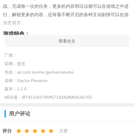
战，完成每一次的任务，更多的内容和玩法都可以在游戏之中进
行，解锁更多的内容，还有着不断开启的各种互动剧情可以在游
戏里展开。
游戏特色：
查看全文
1、自由操控角色进行挑战，完成每一次的任务，获得更多稀
有的装扮；
厂商：
官网：
暂无
2、可以自由的打扮自己的角色，游戏之中可以设计有不同的
包名：
air.com.lunime.gachacostume
剧情和玩法；
名称：
Gacha Pleasure
3、走进这个全新的加查世界，更多的模式和挑战可以在游戏
版本：
1.1.0
当中开启。
MD5值：
8f7412c4374f4f571928df6fb4c4b703
游戏亮点：
用户评论
1、超多的游戏奖励提供，不同的装扮元素融入其中，凭借自
己的能力去获取更多！
★
★
★
★
★
评分
力荐