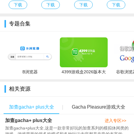
服Eggy Party
官方下载最新
游戏免费版下
版下载安卓正
下载
下载
下载
下载
下载官方最新
版本
载安装
版游戏
版
专题合集
B浏览器
4399游戏盒2026版本大
谷歌浏览器
全
相关资源
加查gacha+ plus大全
Gacha Pleasure游戏大全
加查gacha+ plus大全
进入专区>>
加查gacha+plus大全,这是一款非常好玩的加查系列的模拟休闲类的