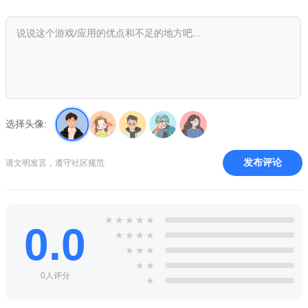
2、丰富有趣的玩法，指尖简单轻松的操作方式，各种风格的
服饰让你的角色呈现出不同的风格！
3、自由DIY造型，还有非常有意思的剧情呈现，每天在这都
能够感受到诸多的乐趣！
游戏体验：
1、非常独特的角色换装系统，我们能够去更好的装扮自己的
选择头像:
角色们。
2、在这里我们是可以看到有不少丰富的场景和造型能够去挑
发布评论
请文明发言，遵守社区规范
选，得到很多的内容。
3、高度自由的游戏玩法能够让我们感受到超高的可玩性，整
★
★
★
★
★
0.0
个换装过程都很迅速。
★
★
★
★
★
★
★
★
★
0人评分
★