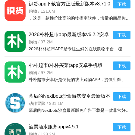
识货app下载官方正版最新版本v8.71.0
下载
安卓版
购物
/
121.6M
，这是一款性价比高的购物指南软件，海量的商品你都是可以选择的，用户可以看到很多的优惠的商品内容，各种正版资源可以在这里下载，由识货专业鉴别功能帮助你甄别，十分专业安全，需
2026朴朴超市app最新版本v6.2.2安卓
下载
最新版
购物
/
97.2M
2026朴朴超市APP是专注生鲜的在线购物平台，覆盖多城，30分钟极速配送。品类丰富含生鲜、日用品等，万款产品品质保障，天天特价月月大促。新人首单免邮送100元红包，更有秒杀、优惠券、秒付功能，冷链锁
朴朴超市(朴朴买菜)app安卓手机版
下载
v6.2.2安卓版
购物
/
97.2M
朴朴超市安卓版是便捷的线上购物APP，提供生鲜、日用等万款品质商品，每日特价、月月大促，新人首单免邮还送100元红包。支持30分钟闪电送达多区域，秒付通道结账快，更有完善售后保障，满足日常需求，轻松享
幕后的Nextbots沙盒游戏安卓最新版本
下载
v11.2.2 中文版
动作冒险
/
981.1M
幕后的Nextbots沙盒最新版免广告下载是一款非常好玩的3D沙盒建造冒险游戏，高度自由的玩法和丰富的游戏内容，可以带给玩家们更多的冒险体验，采用第一视角，玩家可以自由探索和冒险，可以构建自己的基地，
酒票酒水服务appv4.5.1
下载
购物
/
129.2M