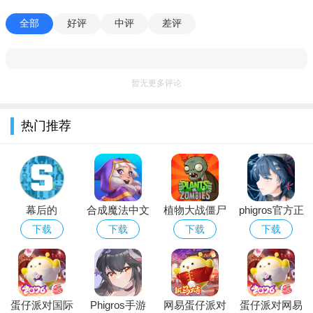
全部
好评
中评
差评
游戏点评：
暂无更多评论
1、这里所有的角色我们都是可以去任意选择的，所有角色都
能够去装扮的漂漂亮亮；
热门推荐
2、非常多不同风格的装备我们是可以去自由搭配，看看搭配
的更好看些。
3、熟悉的卡通风格人物角色形象设计，感受经典的加查游戏
风格乐趣。
幕后的
合成魔法中文
植物大战僵尸
phigros官方正
Nextbots沙盒
版
经典版下载安
版下载2026最
下载
下载
下载
下载
游戏安卓最新
装免费
新版安卓版
版本
蛋仔派对国际
Phigros手游
网易蛋仔派对
蛋仔派对网易