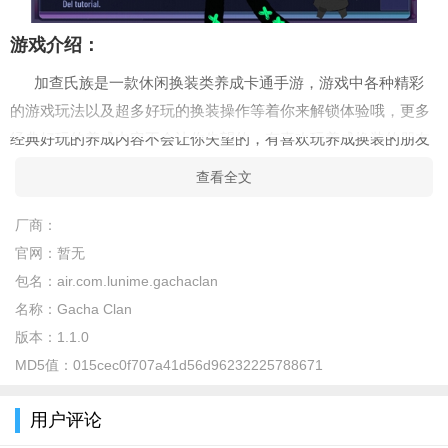
游戏介绍：
加查氏族是一款休闲换装类养成卡通手游，游戏中各种精彩
的游戏玩法以及超多好玩的换装操作等着你来解锁体验哦，更多
经典好玩的养成内容不会让你失望的，有喜欢玩养成换装的朋友
千万不要错过了，超多卡通内容等你来解锁。
查看全文
游戏特色：
厂商：
★自定义10个主要角色和90个额外角色！
官网：
暂无
★更改几乎所有商品的颜色！
包名：
air.com.lunime.gachaclan
名称：
Gacha Clan
★从600个不同的姿势中进行选择！
版本：
1.1.0
★调整头发/眼睛/项目以适合您的角色！
MD5值：
015cec0f707a41d56d96232225788671
★选择并自定义数百种宠物和物品！
用户评论
★为所有角色设置自定义配置文件！