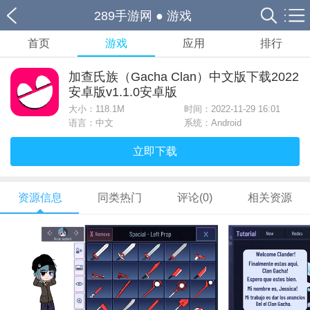
289手游网
●
游戏
首页
游戏
应用
排行
加查氏族（Gacha Clan）中文版下载2022
安卓版v1.1.0安卓版
大小：
118.1M
时间：2022-11-29 16:01
语言：中文
系统：Android
立即下载
资源信息
同类热门
评论(0)
相关资源