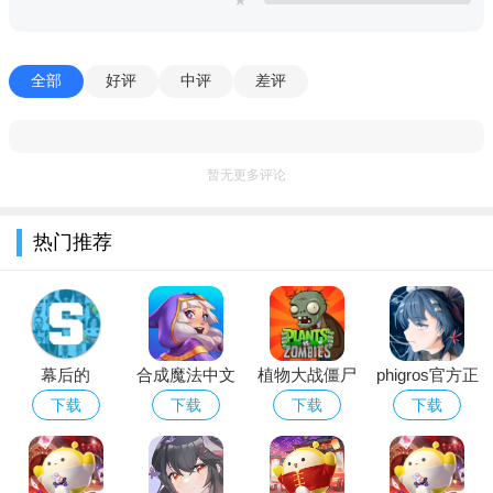
全部
好评
中评
差评
游戏亮点：
暂无更多评论
1、打造个性化的Q萌角色，玩起来十分的惬意，轻松有趣的
冒险玩法；
热门推荐
2、轻松有趣的换装元素，培养不同的角色，在这个二次元的
世界里；
3、去探索新的地图，收获多多的快乐，个性化的服饰，多样
性的组合。
幕后的
合成魔法中文
植物大战僵尸
phigros官方正
Nextbots沙盒
版
经典版下载安
版下载2026最
游戏说明：
下载
下载
下载
下载
游戏安卓最新
装免费
新版安卓版
★欢迎来到加查俱乐部★
版本
您将加入哪个俱乐部？开始聚会并创建自己的动漫风格角