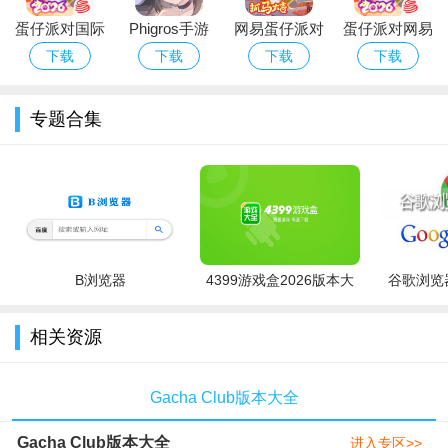
色，并以自己喜欢的时尚装扮打扮他们！从成千上万的礼服，衬
蛋仔派对国际
Phigros手游
网易蛋仔派对
蛋仔派对网易
衫，发型，武器等等中进行选择！设计角色之后，进入Studio并
服Eggy Party
官方下载最新
游戏免费版下
版下载安卓正
下载
下载
下载
下载
下载官方最新
版本
载安装
版游戏
创建您可以想象的任何场景！添加宠物，物品并选择您喜欢的背
版
景！定制是100％免费的，没有应用内购买！
专题合集
准备采取更多行动了吗？加沙（Gacha）可在战斗中使用180
多个单位！从四种不同的模式中进行选择，包括故事模式，塔式
模式等等！收集宝石，黄金和材料以增强，唤醒并提高您的技能
水平！您还可以玩自己喜欢的迷你游戏，并向Gacha收集宝石和
字节，以获得更多单位！你在等什么？走进Gacha Club，立即开
B浏览器
4399游戏盒2026版本大
谷歌浏览器
始您的冒险！
全
相关资源
Gacha Club版本大全
Gacha Club版本大全
进入专区>>