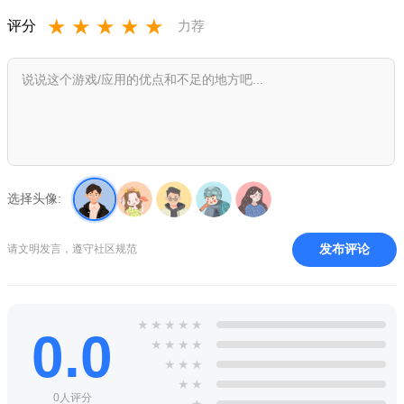
★导入和导出朋友的角色！
★
★
★
★
★
评分
力荐
游戏优势：
1、游戏中含有还有联机以及俱乐部可以进行与好友或者自由
交友，来进行游戏。
2、游戏内的更有多个故事线以及塔楼模式等，可以增加游戏
的可玩性以及娱乐性。
选择头像:
3、游戏内还开放了游戏场景中的宠物饲养系统哦，可以进行
随身跟随或者游戏跟随。
发布评论
请文明发言，遵守社区规范
4、游戏中可以进行道具的收集，可以强化自身或者武器的等
级，从而提高玩家的召唤水平。
★
★
★
★
★
0.0
★
★
★
★
★
★
★
★
★
0人评分
★