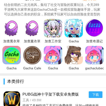
结合软萌的二次元画风，集结了社交与冒险的双重玩法，今天289
手游网为大家带来这款GachaClub是一款模拟冒险趣味手游，玩家
可以选择自己喜欢的职业，系统赋予玩家可以自由捏脸改变造型的
能力，丰富的装扮系统也是可以自由搭配，还有趣味的社交战斗玩
法，感兴趣的朋友记得来289手游网下载GachaClub。..
加查熏衣草
加查薰衣草
加查工作室
Gacha
加查奇遇记
汉化安卓版
Gacha
(gacha
Designr加查
Gacha Trek
下载2023免
lavender汉
studio)内置
设计师俱乐
下载手机版
费版
化官方正版
菜单全角色
部下载2022
中文版
（Gacha
v1.3.4官方
免费下载
完整中文版
v1.2.1安卓
Lavender）
最新安卓版
2022最新汉
v27.29.9
版
Gacha
Gacha Cafe
Gacha
Gacha
gachaclubedi
v1.3.
化版v
Galaxy加查
加查咖啡馆
universal加
Animal加查
外大神自制)
银河汉化版
下载2022完
查通用游戏
动物配饰下
下载中文最
本类排行
下载安卓最
整最新版
中文版下载
载2022正版
新版v10.1最
新版v1.1.0
v1.1.0最新
2024最新版
最新完整版
新版
安卓版
安卓版
v1.1.0最
v1.1.0最新
PUBG战神十字架下载安卓免费版
下载
安
v7.68.0安卓免费版
工具
/
49.8M
提供了多种吃鸡工具可以免费使用，比如一键修改画质，调节游戏的各种参数，还可以提供一些其他实用功能，比如快速清理手机内存、手机加速等，优化手机性能，提供更流畅的游戏体验，