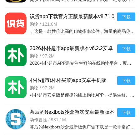
识货app下载官方正版最新版本v8.71.0
下载
安卓版
购物
/
121.6M
，这是一款性价比高的购物指南软件，海量的商品你都是可以选择的，用户可以看到很多的优惠的商品内容，各种正版资源可以在这里下载，由识货专业鉴别功能帮助你甄别，十分专业安全，需
2026朴朴超市app最新版本v6.2.2安卓
下载
最新版
购物
/
97.2M
2026朴朴超市APP是专注生鲜的在线购物平台，覆盖多城，30分钟极速配送。品类丰富含生鲜、日用品等，万款产品品质保障，天天特价月月大促。新人首单免邮送100元红包，更有秒杀、优惠券、秒付功能，冷链锁
朴朴超市(朴朴买菜)app安卓手机版
下载
v6.2.2安卓版
购物
/
97.2M
朴朴超市安卓版是便捷的线上购物APP，提供生鲜、日用等万款品质商品，每日特价、月月大促，新人首单免邮还送100元红包。支持30分钟闪电送达多区域，秒付通道结账快，更有完善售后保障，满足日常需求，轻松享
幕后的Nextbots沙盒游戏安卓最新版本
下载
v11.2.2 中文版
动作冒险
/
981.1M
幕后的Nextbots沙盒最新版免广告下载是一款非常好玩的3D沙盒建造冒险游戏，高度自由的玩法和丰富的游戏内容，可以带给玩家们更多的冒险体验，采用第一视角，玩家可以自由探索和冒险，可以构建自己的基地，