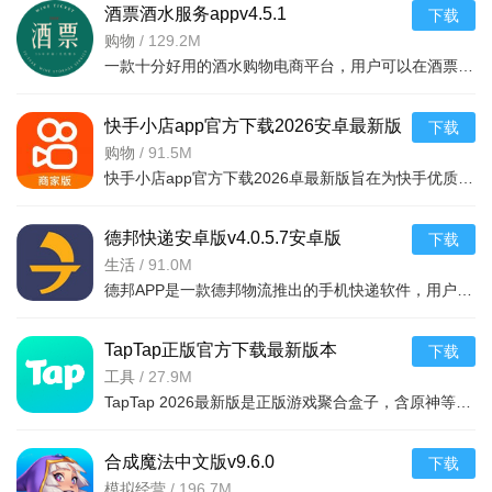
酒票酒水服务appv4.5.1
下载
购物
/
129.2M
一款十分好用的酒水购物电商平台，用户可以在酒票酒水服务app上选购各种酒品，平台上酒品种类丰富，还有超多折扣，海量名优酒品，低至9.9元。，用户可以在享受美酒的同时查阅相关酒品知识
快手小店app官方下载2026安卓最新版
下载
v7.2.40.481安卓最新版
购物
/
91.5M
快手小店app官方下载2026卓最新版旨在为快手优质用户提供便捷的商品售卖服务，高效的将自身流量转化为收益，app拥有的功能很强大，店家可以在线查看所有的订单详情，软件拥有工作台，效率工具，客服消息等
德邦快递安卓版v4.0.5.7安卓版
下载
生活
/
91.0M
德邦APP是一款德邦物流推出的手机快递软件，用户可以通过手机下单查单、跟踪及个人资料管理等基本功能，方便快捷。
TapTap正版官方下载最新版本
下载
2026v2.94.0-mkt#100300手机版
工具
/
27.9M
TapTap 2026最新版是正版游戏聚合盒子，含原神等海量大作，更新及时。有平台+游戏双重福利，定期推主题权益；内置地图/配队/找搭子工具及安装包管理，提升体验。支持多登录保障安全，青少年模式兼顾不
合成魔法中文版v9.6.0
下载
模拟经营
/
196.7M