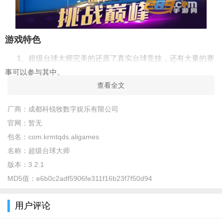
游戏特色
1、超级台球大师完美的还原了真实台球竞技，还有大量的赛
事可以参与其中。
查看全文
2、台球操作也有许多小技巧，在这里都会有详细的教学，轻
轻松松成为台球高手。
厂商：
成都科锐牧数字娱乐有限公司
官网：
暂无
3、游戏中打台球的时候，还会有白色预判线提示，可以更加
包名：
com.krmtqds.aligames
清楚看到球的运行轨迹。
名称：
超级台球大师
版本：
3.2.1
MD5值：
e6b0c2adf5906fe311f16b23f7f50d94
用户评论