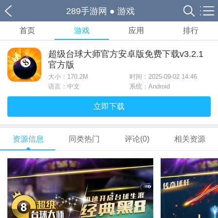
289手游网
●
游戏
首页
游戏
应用
排行
超级台球大师官方安卓版免费下载v3.2.1
官方版
大小：
170.2M
时间：2025-09-02 14:46
语言：中文
系统：Android
立即下载
资源信息
同类热门
评论(0)
相关资源