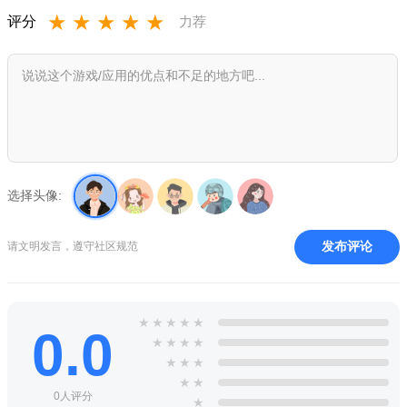
★
★
★
★
★
评分
力荐
游戏模式
1、黑8排位赛
使用自己的球杆去参与排位晋级，在紧张刺激的对决中获得
选择头像:
珍贵的宝箱，从而开启球杆的收集之路。多种丰厚的奖励给你对
局中增加多样的乐趣
发布评论
请文明发言，遵守社区规范
2、匹配赛
通过匹配赛可以赢的大量金币，在匹配赛中锻炼自己的球
★
★
★
★
★
0.0
技！
★
★
★
★
★
★
★
3、单机玩法
★
★
0人评分
★
给各位玩家一个锻炼自己球技的去处，在指定的杆内逐级挑