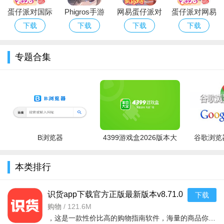
蛋仔派对国际
Phigros手游
网易蛋仔派对
蛋仔派对网易
2、与各地球友同乐：切磋台球技艺，观摩高手对战。
服Eggy Party
官方下载最新
游戏免费版下
版下载安卓正
下载
下载
下载
下载
3、8人一起参赛，冠军只有一个，奖励等你拿
下载官方最新
版本
载安装
版游戏
版
4、不用联网，随时随地体验桌球的魅力
专题合集
5、与来自各地的玩家同台竞技，在比赛中充分体会战胜对手
的成就
6、玩家可根据不同关卡，完成任务，奖励拿到手软
B浏览器
4399游戏盒2026版本大
谷歌浏览器
全
本类排行
识货app下载官方正版最新版本v8.71.0
下载
安卓版
购物
/
121.6M
，这是一款性价比高的购物指南软件，海量的商品你都是可以选择的，用户可以看到很多的优惠的商品内容，各种正版资源可以在这里下载，由识货专业鉴别功能帮助你甄别，十分专业安全，需