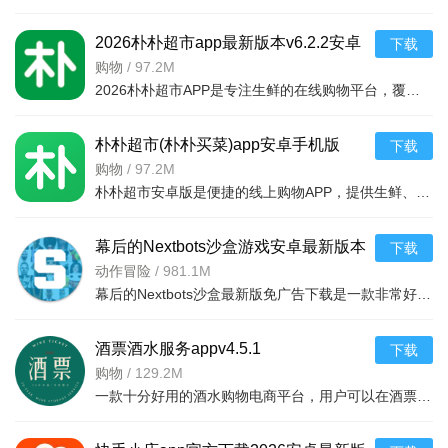
2026朴朴超市app最新版本v6.2.2安卓
下载
最新版
购物
/
97.2M
2026朴朴超市APP是专注生鲜的在线购物平台，覆盖多城，30分钟极速配送。品类丰富含生鲜、日用品等，万款产品品质保障，天天特价月月大促。新人首单免邮送100元红包，更有秒杀、优惠券、秒付功能，冷链锁
朴朴超市(朴朴买菜)app安卓手机版
下载
v6.2.2安卓版
购物
/
97.2M
朴朴超市安卓版是便捷的线上购物APP，提供生鲜、日用等万款品质商品，每日特价、月月大促，新人首单免邮还送100元红包。支持30分钟闪电送达多区域，秒付通道结账快，更有完善售后保障，满足日常需求，轻松享
幕后的Nextbots沙盒游戏安卓最新版本
下载
v11.2.2 中文版
动作冒险
/
981.1M
幕后的Nextbots沙盒最新版免广告下载是一款非常好玩的3D沙盒建造冒险游戏，高度自由的玩法和丰富的游戏内容，可以带给玩家们更多的冒险体验，采用第一视角，玩家可以自由探索和冒险，可以构建自己的基地，
酒票酒水服务appv4.5.1
下载
购物
/
129.2M
一款十分好用的酒水购物电商平台，用户可以在酒票酒水服务app上选购各种酒品，平台上酒品种类丰富，还有超多折扣，海量名优酒品，低至9.9元。，用户可以在享受美酒的同时查阅相关酒品知识