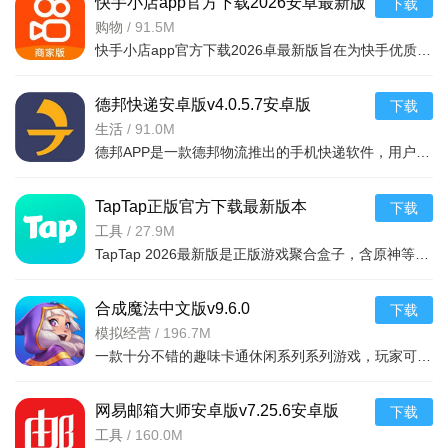
快手小店app官方下载2026安卓最新版
下载
v7.2.40.481安卓最新版
购物
/
91.5M
快手小店app官方下载2026卓最新版旨在为快手优质用户提供便捷的商品售卖服务，高效的将自身流量转化为收益，app拥有的功能很强大，店家可以在线查看所有的订单详情，软件拥有工作台，效率工具，客服消息等
德邦快递安卓版v4.0.5.7安卓版
下载
生活
/
91.0M
德邦APP是一款德邦物流推出的手机快递软件，用户可以通过手机下单查单、跟踪及个人资料管理等基本功能，方便快捷。
TapTap正版官方下载最新版本
下载
2026v2.94.0-mkt#100300手机版
工具
/
27.9M
TapTap 2026最新版是正版游戏聚合盒子，含原神等海量大作，更新及时。有平台+游戏双重福利，定期推主题权益；内置地图/配队/找搭子工具及安装包管理，提升体验。支持多登录保障安全，青少年模式兼顾不
合成魔法中文版v9.6.0
下载
模拟经营
/
196.7M
一款十分不错的趣味卡通休闲系列系列游戏，玩家可以通过合成魔法中文版利用自己的魔法来合成，建造自己的花园完成每天的任务，点击方块就能合成，操作起来非常简单有趣，还能够在梦幻的游戏世界之中
网易邮箱大师安卓版v7.25.6安卓版
下载
工具
/
160.0M