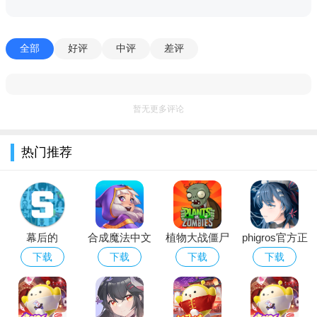
战各种难度的防守球，让你逐步锻炼成为一个解球高手！
4、连胜玩法
全部
好评
中评
差评
连胜玩法包括胜场挑战赛和快速模式，参与连胜玩法可以获
得大量的金币奖励哦！对局奖励至高可有20000金币！，且快速
暂无更多评论
模式赢取至多15倍的奖励。
5、幸运球玩法
热门推荐
挑战超难的幸运球模式，将目标球打进指定的区域。离目标
区域越近，越可以获得更多的奖励！
6、徽章机制
幕后的
合成魔法中文
植物大战僵尸
phigros官方正
排位赛可以获得徽章，并且累计的徽章会帮助您拿到更多的
Nextbots沙盒
版
经典版下载安
版下载2026最
下载
下载
下载
下载
奖励，同时随着对局的进行，你将可以获得更多的徽章！
游戏安卓最新
装免费
新版安卓版
游戏亮点
版本
1、纯正的斯诺克游戏，让您轻松单杆过百