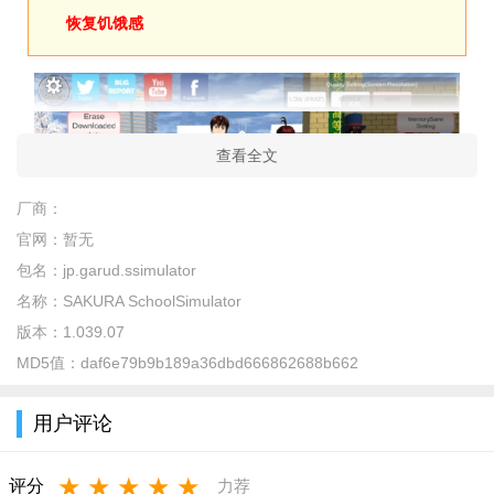
恢复饥饿感
查看全文
厂商：
官网：
暂无
包名：
jp.garud.ssimulator
名称：
SAKURA SchoolSimulator
版本：
1.039.07
手游说明
MD5值：
daf6e79b9b189a36dbd666862688b662
sakura school simulator最新版，精彩的校园生活即将开始。
游戏中玩家可以控制自己的角色在水下宫殿中自由穿行，丰富的
用户评论
交互元素能够创造独特的游戏体验，精致的场景、角色刻画带给
玩家视觉上的享受，赶紧下载樱花校园模拟器水下宫殿，开始你
★
★
★
★
★
评分
力荐