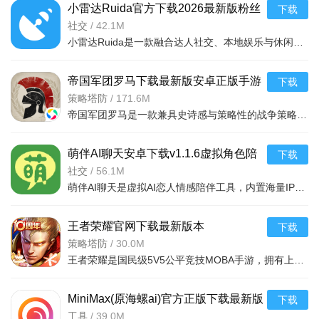
小雷达Ruida官方下载2026最新版粉丝
下载
上瘾的游戏和平稳的高中模拟器游戏的控制
圈v2.1.2安卓版
社交
/
42.1M
小雷达Ruida是一款融合达人社交、本地娱乐与休闲游戏的社交粉丝圈，凭借实时内容互动、流畅操作体验、多板块
帝国军团罗马下载最新版安卓正版手游
下载
v3.8.0官方版
策略塔防
/
171.6M
帝国军团罗马是一款兼具史诗感与策略性的战争策略手游，以罗马历史为底蕴，融合丰富玩法与传奇将领，让玩家
萌伴AI聊天安卓下载v1.1.6虚拟角色陪
下载
伴聊天软件
社交
/
56.1M
萌伴AI聊天是虚拟AI恋人情感陪伴工具，内置海量IP人设且支持自定义，长效记忆解锁专属剧情彩蛋。支持文字语
王者荣耀官网下载最新版本
下载
2026v11.4.1.1最新版
策略塔防
/
30.0M
王者荣耀是国民级5V5公平竞技MOBA手游，拥有上百位个性英雄与成熟电竞赛事，胜负凭操作与团队配合。核心玩法
MiniMax(原海螺ai)官方正版下载最新版
下载
v4.13.0安卓最新版
工具
/
39.0M