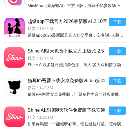
MiniMax（原海螺AI）官方正版，搭载千亿参数MoE大模型，性能卓越。集成对话、写作、绘图、编程等多功能，保
越缘app下载官方2026最新版v1.2.10官
下载
方安卓版
社交
/
197.0M
越缘app2026最新版是真人社交平台，实名制+人脸识别保障真实。AI大数据精准匹配，支持文字/语音/视频沟通，
Shine AI聊天免费下载官方正版v1.2.5
下载
最新版
社交
/
179.0M
Shine AI以多题材虚拟角色库、单人/多人双剧情互动模式、长效记忆功能为核心特色，在拟真手机界面与自然情感
猫耳fm吾爱下载安卓免费版v6.6.6安卓
下载
免费版
影音
/
147.8M
猫耳FM吾爱安卓免费版，汇聚多样声音与经典歌曲，打造二次元声音盛宴。含特色声音活动、高品质广播剧及原创
Shine AI虚拟聊天软件免费版下载安装
下载
v1.2.5最新版
社交
/
180.1M
如果你渴望一个能倾听心事、记住过往对话、陪你演绎故事的专属AI伙伴，Shine AI虚拟聊天软件以“真人对话、