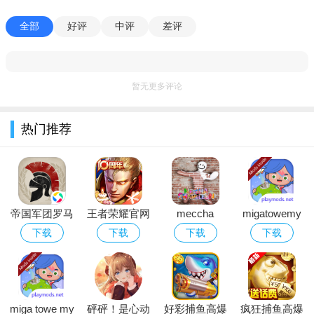
来横冲直撞自由的飞行。
全部
好评
中评
差评
5、顶级的视觉冲级感，完美的游戏体验，超多不同的场景，
每一个都是如此的完美！
手游亮点
暂无更多评论
1、独具特色的各种小姐姐们，具有挑战性的高中模拟活动为
热门推荐
你开启哟
2、丰富多样的游戏玩法，你需要在规定的时间之中完成一系
列的任务挑战
3、真实的恋爱感受，给让的感觉是没有那么做作，很朴实的
帝国军团罗马
王者荣耀官网
meccha
migatowemy
幻想
下载最新版安
下载最新版本
chameleon超
world2026无
下载
下载
下载
下载
4、真实有趣的剧情设定，让人爱不释手的美丽邂逅，甜蜜的
卓正版手游
2026
级变色龙
广告版下载安
爱情由此开始
卓免费版
5、玩法简单轻松有趣，大胆的做你平时不敢做的事情，享受
miga towe my
砰砰！是心动
好彩捕鱼高爆
疯狂捕鱼高爆
极致精彩的人生