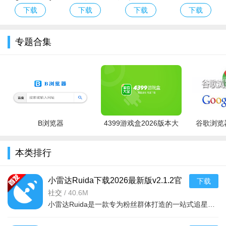
world下载
作祟手游免费
版
率游戏
下载
下载
下载
下载
2026安卓免费
下载
版
专题合集
B浏览器
4399游戏盒2026版本大
谷歌浏览器
玩法测评
全
非常好玩的模拟类的游戏，玩家在游戏中将模拟高中女生的
本类排行
生活
小雷达Ruida下载2026最新版v2.1.2官
下载
在虚拟高中游戏的特定时间完成令人兴奋的任务
方版
社交
/
40.6M
校园模拟器的驾车、喷气背包功能
小雷达Ruida是一款专为粉丝群体打造的一站式追星与生活社交平台，通过实时内容聚合、专属粉丝圈、深度互动机
多个具有挑战性的高中模拟活动