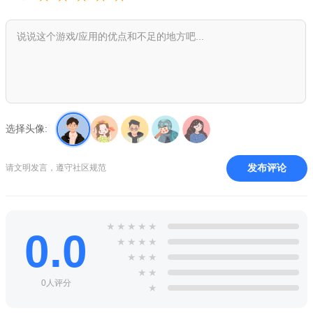
的校园之旅吧。
官方介绍
樱花校园模拟器2022更新版是一款非常好玩有趣模拟装扮类
游戏，在最新版的樱花校园模拟器中更新了水下宫殿，道具真的
很多，你可以尽情的使用，使用飞行器就可以飞刀水下宫殿哦，
在这里自由的翱翔。
选择头像:
手游特色
1、在这个浪漫的二次元世界中体验一场甜甜的恋爱，喜欢游
发布评论
请文明发言，遵守社区规范
戏的玩家们快来吧。
2、玩家们可以在这里感受事，体验最为有趣的互动，更有超
★
★
★
★
★
多的NPC等待着玩家们的攻略。
0.0
★
★
★
★
★
★
★
3、这里还拥有更加自由的挑战模式，你可以任意的进行打
★
★
架，将你的对手全部击飞哄翻。
0人评分
★
4、进行更多独特的冒险活动来使用更多的道具，在校园之中