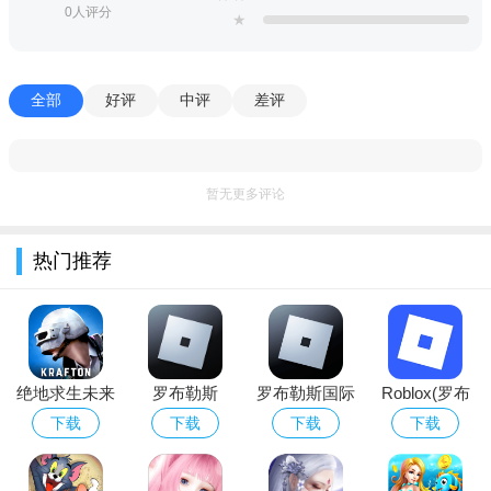
0人评分
★
roblox波比的游戏时间手机版中文安卓版说明：
1.众多的玩家都参与的，你们之间一起组队的话乐趣也是很足
的哦；
全部
好评
中评
差评
2.游戏中有很多的玩家都会参与进来的，再也不会是你一人的
战斗；
暂无更多评论
3.操作上一点都不复杂的，各位在玩的时候你的反应要快的
哦。
热门推荐
绝地求生未来
罗布勒斯
罗布勒斯国际
Roblox(罗布
之役(NEW
Roblox正版手
服中文版下载
乐思)下载国
下载
下载
下载
下载
STATE
机下载2026最
2026安卓最新
际服2026最新
Mobile)官方版
新免费版
版（Roblox国
手机版