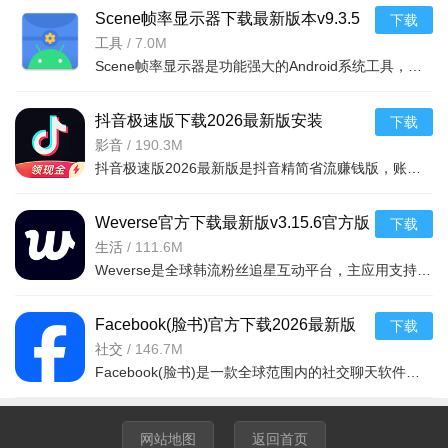
Scene帧率显示器下载最新版本v9.3.5
下载
安卓版
工具
/
7.0M
Scene帧率显示器是功能强大的Android系统工具，支持基础/ADB/ROOT三种模式适配不同用户。实时监测帧率、功耗
抖音极速版下载2026最新版安装
下载
v39.2.0最新版
影音
/
190.3M
抖音极速版2026最新版是抖音精简省流赚钱版，账号与抖音互通。核心含短视频浏览互动、本地商户优惠券领取、
Weverse官方下载最新版v3.15.6官方版
下载
生活
/
111.6M
Weverse是全球韩流粉丝追星互动平台，主应用支持艺人私信（14种语言翻译）、偶像动态推送、社区应援及直播；
Facebook(脸书)官方下载2026最新版
下载
v565.0.0.49.74安卓版
社交
/
146.7M
Facebook(脸书)是一款全球范围内的社交聊天软件，在软件内不仅提供基础的社交互动功能，还整合资讯推送、内
网站地图
返回首页