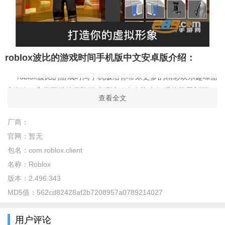
roblox波比的游戏时间手机版中文安卓版介绍：
roblox波比的游戏时间手机版给你带来更多的精彩欢乐趣味游
戏体验，非常不错的冒险游戏玩法，会有许多好玩的场景刻画，
查看全文
带来更多欢乐精彩的趣味游戏体验，3D恐怖冒险世界，一场场惊
悚刺激的冒险等待解锁开启，在游戏之中想办法活下去，恐怖的
厂商：
危机时刻到来哦！
官网：
暂无
包名：
com.roblox.client
roblox波比的游戏时间手机版中文安卓版特色：
名称：
Roblox
1、非常惊险刺激的冒险解谜类型的游戏，在这里会有着非常
版本：
2.496.343
多的危险场景；
MD5值：
562cd82428af2b7208957a0789214027
2、你需要去进行探索，收集更多的线索，这样就可以帮助你
去完成更多的挑战；
用户评论