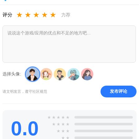
3、每一个场景之中的设计都会有所不同，可以给你带来全新
★
★
★
★
★
评分
力荐
的冒险之旅，锻炼自己的思维能力。
roblox波比的游戏时间手机版中文安卓版优势：
1、面对高难度的挑战，你可以去展现自己的实力，完成更多
的挑战；
2、还会有着非常多的道具，玩家可以自由的去进行使用，帮
助你去挑战；
选择头像:
3、每一个场景之中的画面都会有所不同，可以给你带来不一
样的视觉感受。
发布评论
请文明发言，遵守社区规范
roblox波比的游戏时间手机版中文安卓版亮点：
1、多种不同的方块图案会随机出现，简单滑动就能放置；
★
★
★
★
★
0.0
2、轻松简单的操作，多样化不同的烧脑关卡等你挑战；
★
★
★
★
★
★
★
3、遇到不满意的方块图案时可以借助道具来进行更换。
★
★