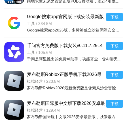
绝地求生未来之役是正版PUBG移动端，虚幻4引擎打造沉浸式音画。核心100人5组生存竞赛，创新奸细战术、双人超
v0.9.95.790安卓版
Google搜索app官网版下载安装最新版
下载
2026v17.30.32安卓版
工具
/
334.5M
Google搜索app2026版，多标签独立沙箱保障安全稳定，PR评级优先推送优质信息，收录更新高效及时。界面简约美
千问官方免费版下载安装v6.11.7.2914
下载
最新版
工具
/
105.6M
千问是阿里推出的免费AI助手，功能齐全，含AI聊天、创作及多种智能体，响应快速。支持生成多类型文案、音视
罗布勒斯Roblox正版手机下载2026最
下载
新免费版v2.725.1142最新版
模拟经营
/
223.5M
罗布勒斯Roblox2026最新免费版是像素风沙盒冒险手游，支持跨设备联机，可自定义角色形象与地图，自由创造世
罗布勒斯国际服中文版下载2026安卓最
下载
新版（Roblox国际服）v2.725.1142最
模拟经营
/
129.4M
罗布勒斯国际服中文版2026安卓最新版，以像素方块画风及开放式玩法为核心，涵盖多种游戏模式。支持角色定制
新安卓版