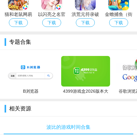
下载2026最新
际服）
猫和老鼠网易
以闪亮之名官
洪荒元符录破
金蟾捕鱼（街
官方手游下载
服正版下载最
解版
机回归版）下
下载
下载
下载
下载
最新版本
新版
载官方手游
专题合集
B浏览器
4399游戏盒2026版本大
谷歌浏览器
全
相关资源
波比的游戏时间合集