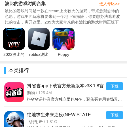
波比的游戏时间合集
进入专区>>
波比的游戏时间是一款在steam上比较火的游戏，带点悬疑恐怖的
色彩，游戏里面玩家将要来到一个地下室探险，你要想办法逃避波
比的攻击，离开这里。289为大家带来的有波比的游戏时间正版下
载,波比的游戏时间手机版下载正..
2022波比的
roblox波比
Poppy
游戏时间手
的游戏时间
Playtime 2
机版下载正
手机版中文
波比的游戏
本类排行
版v2.0最新
安卓版v2.7
时间2手机
版下载
抖省省app下载官方最新版本v38.1.8官
下载
方版
购物
/
125.4M
抖省省是抖音官方独立团购APP，聚焦买券用券场景，覆盖全品类本地生活服务，实现抖音种草抖省省转化的双平台
绝地求生未来之役(NEW STATE
下载
Mobile)官方版下载2026最新
飞行射击
/
1.81G