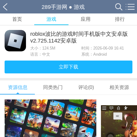
289手游网
●
游戏
首页
游戏
应用
排行
roblox波比的游戏时间手机版中文安卓版
v2.725.1142安卓版
大小：
124.5M
时间：2026-06-09 16:41
语言：中文
系统：Android
立即下载
资源信息
同类热门
评论(0)
相关资源