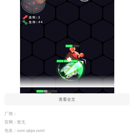
查看全文
厂商：
官网：
暂无
包名：
com.qlqw.zsml