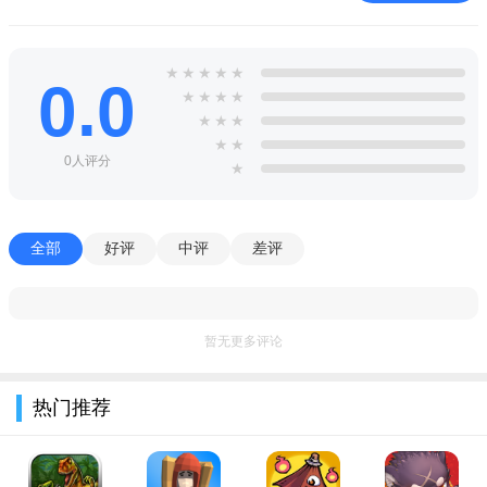
技能等等。
拳来拳往游戏人物全解锁版特色
★
★
★
★
★
0.0
1、随着关卡解锁，之后的角色武力值极其强大，提升拳击手
★
★
★
★
的等级；
★
★
★
★
★
2、击败对手就能获得经验值和金币的奖励，还有各种技能的
0人评分
★
升级；
3、拳来拳往游戏中不同英雄的技能组合，熟悉你手中的英
全部
好评
中评
差评
雄，开启更多玩法。
拳来拳往游戏人物全解锁版特别说明
【使用注意事项】本补丁仅适用于v1.6版本，安装前请备份原
暂无更多评论
游戏存档及根目录文件。为避免冲突，请关闭杀毒软件后再解压
替换。建议将游戏设置为“以管理员身份运行”以确保解锁生效。
热门推荐
【常见问题】若进入游戏仍显示未解锁，请检查是否覆盖了正确