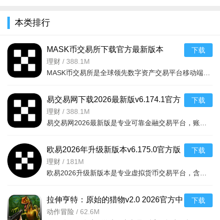
全
本类排行
MASK币交易所下载官方最新版本
下载
v6.160.0官方版
理财
/
388.1M
MASK币交易所是全球领先数字资产交易平台移动端，服务千万用户，提供现货、合约、法币、DeFi、Web3、NFT等一
易交易网下载2026最新版v6.174.1官方
下载
版
理财
/
388.1M
易交易网2026最新版是专业可靠金融交易平台，账户资金双重保障，收益每日可见。可快速掌握市场动态，交易稳
欧易2026年升级新版本v6.175.0官方版
下载
理财
/
181M
欧易2026升级新版本是专业虚拟货币交易平台，含全球上千种热门币种，支持指纹一键登录、实时到账、价格预警
拉伸亨特：原始的猎物v2.0 2026官方中
下载
文版
动作冒险
/
62.6M