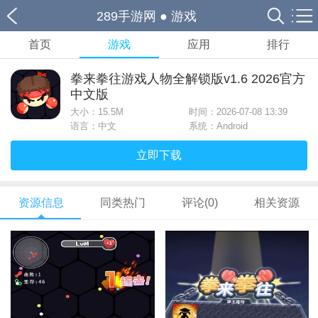
289手游网
●
游戏
首页
游戏
应用
排行
拳来拳往游戏人物全解锁版v1.6 2026官方
中文版
大小：
15.5M
时间：2026-07-08 13:39
语言：中文
系统：Android
立即下载
资源信息
同类热门
评论(0)
相关资源