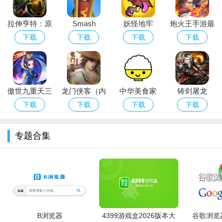
的“data”文件夹；若闪退或黑屏，尝试更新显卡驱动或降低画质设
置。提示“文件损坏”时，重新下载补丁并校验完整性。
拉伸亨特：原
Smash
妖怪地牢
炮火王手游最
始的猎物
Test(粉碎试验
Yokai
新安卓破解版
下载
下载
下载
下载
【安装技巧】将下载的“全解锁版”压缩包直接解压至游戏安装目
app安卓解压
Dungeon
录（点击“覆盖所有文件”）。首次启动如遇弹窗，选择“仍要运
游戏破解版)
行”即可。若需重置存档，删除“save”目录后重启游戏。本解锁版
不改变游戏核心机制，仅开放所有人物及皮肤，请放心使用。
傲世九重天三
龙门侠客（内
中华美食家
铸剑屠龙
小编推荐同类软件
国机蜜福利版
购版）
下载
下载
下载
下载
拳皇97
：经典格斗，角色丰富手感爽快
街霸6
：现代格斗标杆，画面玩法双优
专题合集
铁拳7
：3D格斗巅峰，连招华丽易上手
真人快打11
：暴力美学代表，剧情超长
龙珠斗士Z
：还原动漫，三对三爽快对战
侍魂晓
：刀剑格斗，一招决胜负刺激
罪恶装备斗争
：动漫风2D格斗，演出炸裂
任天堂明星大乱斗
：全明星乱斗，欢乐聚会必备
死或生6
：性感格斗，物理引擎出色
拳皇15
：最新续作，3D画面经典玩法
B浏览器
4399游戏盒2026版本大
谷歌浏览器