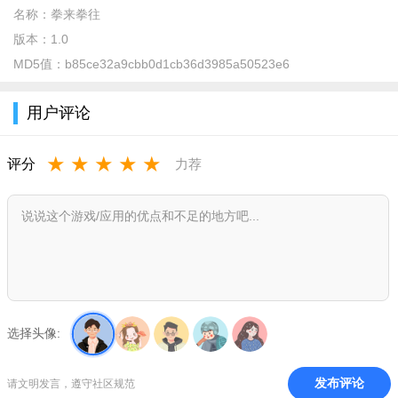
名称：
拳来拳往
版本：
1.0
MD5值：
b85ce32a9cbb0d1cb36d3985a50523e6
拳来拳往游戏人物全解锁版介绍
用户评论
拳来拳往安卓版是一款趣味性的格斗游戏。在这个简单的画
面中，你化身为一个拳王，到自由的环境中开启你的战斗，不断
★
★
★
★
★
评分
力荐
用拳击击打别人。游戏中各种不同造型的拳王解锁，将在黑暗的
场景中与各种敌人展开战斗，没有什么是不能用拳头解决的。
拳来拳往游戏人物全解锁版亮点
1、卡通的小人物，在这里释放你的压力，每一个角色都有血
量；
2、玩家要灵活的利用自己的走位，去躲避各种对来对方的攻
选择头像:
击，并且击倒地方；
3、虚拟摇杆的操作模式，方向的变化，出拳躲避防御，释放
发布评论
请文明发言，遵守社区规范