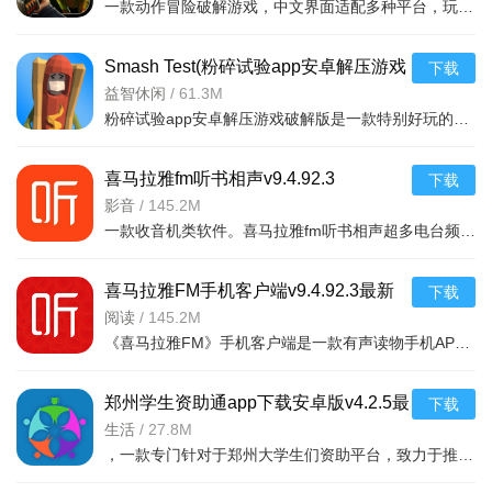
一款动作冒险破解游戏，中文界面适配多种平台，玩家追踪原始猎物体验刺激挑战，免费
Smash Test(粉碎试验app安卓解压游戏
下载
破解版)v1.2
益智休闲
/
61.3M
粉碎试验app安卓解压游戏破解版是一款特别好玩的解压游戏，你可以在游戏中随意破幻任何物品，看到什么毁掉什
喜马拉雅fm听书相声v9.4.92.3
下载
影音
/
145.2M
一款收音机类软件。喜马拉雅fm听书相声超多电台频道。有娱乐电台，音乐电台等等。各式
喜马拉雅FM手机客户端v9.4.92.3最新
下载
版
阅读
/
145.2M
《喜马拉雅FM》手机客户端是一款有声读物手机APP，随时随地，想听就听，中国知名声音库，拥有数千万优质声音
郑州学生资助通app下载安卓版v4.2.5最
下载
新版
生活
/
27.8M
，一款专门针对于郑州大学生们资助平台，致力于推送最新的福利政策，以及各种惠