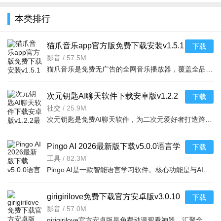
全
本类排行
猫爪音乐app官方版免费下载安装v1.5.1
下载
最新版
影音
/
57.5M
猫爪音乐是免费无广告的全网音乐播放器，覆盖全品类资源，支持本地、网络及远程文件接入。界面随音乐生成动
次元钥匙AI聊天软件下载安卓版v1.2.2
下载
最新版
社交
/
25.9M
次元钥匙是免费AI聊天软件，为二次元爱好者打造跨次元社交空间，可与影视游戏动漫等多领域虚拟角色互动。支
Pingo AI 2026最新版下载v5.0.0语言学
下载
习软件
工具
/
82.3M
Pingo AI是一款智能语言学习软件。核心功能是与AI一对一练口语，支持超25种语言。有超200个预设话题，涵盖生
girigirilove免费下载官方安卓版v3.0.10
下载
官方安卓版
影音
/
57.0M
girigirilove官方安卓版是免费动漫观看神器，汇聚全网海量资源，经典老番与最新剧集全覆盖，国漫日漫剧场版