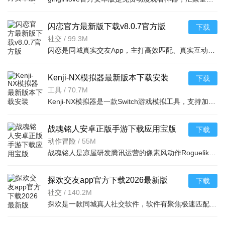
闪恋官方最新版下载v8.0.7官方版
下载
社交
/
99.3M
闪恋是同城真实交友App，主打高效匹配、真实互动与安全交友。支持同城精准匹配，闪聊破冰，文字语音视频连麦
Kenji-NX模拟器最新版本下载安装
下载
v2.0.5安卓版
工具
/
70.7M
Kenji-NX模拟器是一款Switch游戏模拟工具，支持加载Switch的NSP或XCI格式游戏，可自动适配手机分辨率，能完
战魂铭人安卓正版手游下载应用宝版
下载
v3.3.1最新版
动作冒险
/
55M
战魂铭人是凉屋研发腾讯运营的像素风动作Roguelike手游，核心为修罗幻境试炼。随机地牢每局全新，多元角色含
探欢交友app官方下载2026最新版
下载
v2.0.6安卓版
社交
/
140.2M
探欢是一款同城真人社交软件，软件有聚焦极速匹配与同城推荐、多元聊天互动、动态社区展示等功能，解决同城