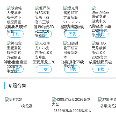
战魂铭人安卓
僵尸前线3D
橙光骨笛游戏
BlastNRun爆
正版手游下载
应用宝版下载
官方最新版
破赛跑游戏中
下载
下载
下载
下载
应用宝版
官方正版手游
文版
神仙宝宝魔童
无双屠龙1.76
口袋进化下载
成语状元秀破
觉醒最新官方
变态版
官网最新版本
解版
下载
下载
下载
下载
破解正版
专题合集
B浏览器
谷歌浏览器
4399游戏盒2026版本大