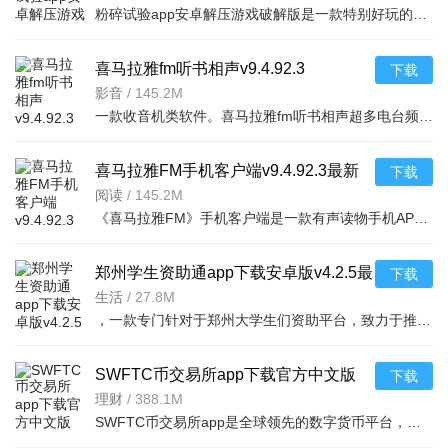
粉碎试验app安卓解压游戏破解版是一款特别好玩的解压游戏，你可以在游戏中随意破幻任何物品，看到什么毁掉什
喜马拉雅fm听书相声v9.4.92.3
下载
影音
/
145.2M
一款收音机类软件。喜马拉雅fm听书相声超多电台频道。有娱乐电台，音乐电台等等。各式
喜马拉雅FM手机客户端v9.4.92.3最新
下载
版
阅读
/
145.2M
《喜马拉雅FM》手机客户端是一款有声读物手机APP，随时随地，想听就听，中国知名声音库，拥有数千万优质声音
郑州学生资助通app下载安卓版v4.2.5最
下载
新版
生活
/
27.8M
，一款专门针对于郑州大学生们资助平台，致力于推送最新的福利政策，以及各种惠
SWFTC币交易所app下载官方中文版
下载
v6.166.0最新版
理财
/
388.1M
SWFTC币交易所app是全球领先的数字货币平台，集交易、理财、Web3钱包于一体，适配新老用户。支持多元交易（