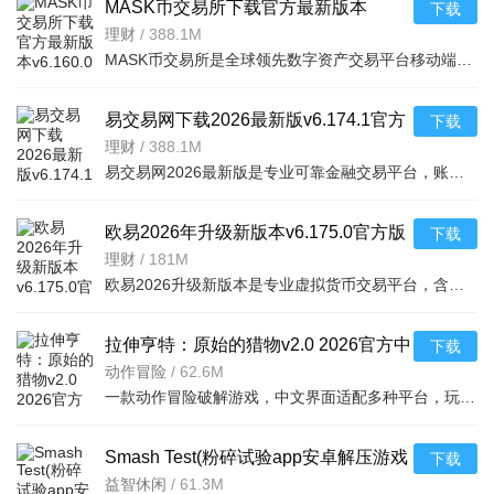
MASK币交易所下载官方最新版本
下载
v6.160.0官方版
理财
/
388.1M
MASK币交易所是全球领先数字资产交易平台移动端，服务千万用户，提供现货、合约、法币、DeFi、Web3、NFT等一
易交易网下载2026最新版v6.174.1官方
下载
版
理财
/
388.1M
易交易网2026最新版是专业可靠金融交易平台，账户资金双重保障，收益每日可见。可快速掌握市场动态，交易稳
欧易2026年升级新版本v6.175.0官方版
下载
理财
/
181M
欧易2026升级新版本是专业虚拟货币交易平台，含全球上千种热门币种，支持指纹一键登录、实时到账、价格预警
拉伸亨特：原始的猎物v2.0 2026官方中
下载
文版
动作冒险
/
62.6M
一款动作冒险破解游戏，中文界面适配多种平台，玩家追踪原始猎物体验刺激挑战，免费
Smash Test(粉碎试验app安卓解压游戏
下载
破解版)v1.2
益智休闲
/
61.3M