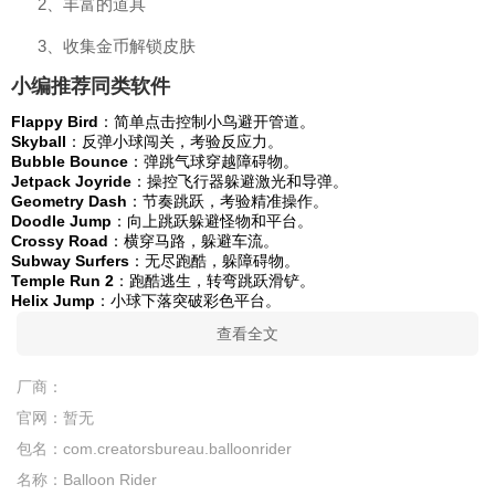
2、丰富的道具
3、收集金币解锁皮肤
小编推荐同类软件
Flappy Bird
：简单点击控制小鸟避开管道。
Skyball
：反弹小球闯关，考验反应力。
Bubble Bounce
：弹跳气球穿越障碍物。
Jetpack Joyride
：操控飞行器躲避激光和导弹。
Geometry Dash
：节奏跳跃，考验精准操作。
Doodle Jump
：向上跳跃躲避怪物和平台。
Crossy Road
：横穿马路，躲避车流。
Subway Surfers
：无尽跑酷，躲障碍物。
Temple Run 2
：跑酷逃生，转弯跳跃滑铲。
Helix Jump
：小球下落突破彩色平台。
查看全文
厂商：
官网：
暂无
包名：
com.creatorsbureau.balloonrider
名称：
Balloon Rider