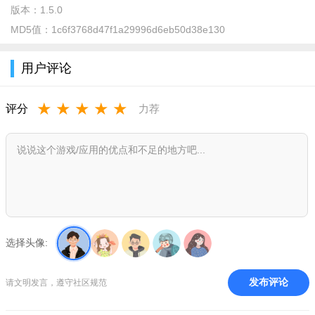
版本：
1.5.0
MD5值：
1c6f3768d47f1a29996d6eb50d38e130
用户评论
★
★
★
★
★
评分
力荐
选择头像:
发布评论
请文明发言，遵守社区规范