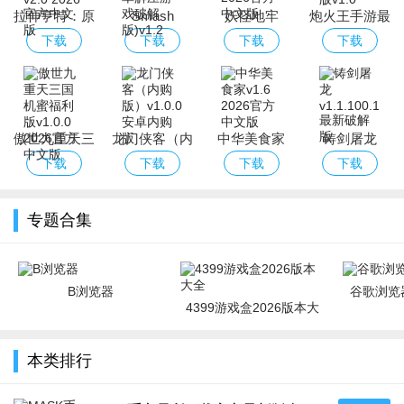
拉伸亨特：原
Smash
妖怪地牢
炮火王手游最
始的猎物
Test(粉碎试验
Yokai
新安卓破解版
下载
下载
下载
下载
app安卓解压
Dungeon
游戏破解版)
傲世九重天三
龙门侠客（内
中华美食家
铸剑屠龙
国机蜜福利版
购版）
下载
下载
下载
下载
专题合集
B浏览器
谷歌浏览器
4399游戏盒2026版本大
全
本类排行