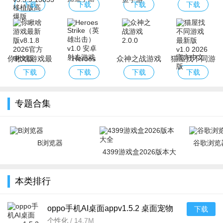
经典版手游下
度版下载
游版下载
下载
下载
下载
下载
载官方版
你瞅啥游戏最
Heroes
众神之战游戏
猫屋找不同游
新版
Strike（英雄
戏最新版
下载
下载
下载
下载
出击）
专题合集
B浏览器
谷歌浏览器
4399游戏盒2026版本大
全
本类排行
oppo手机AI桌面appv1.5.2 桌面宠物
下载
个性化
/
14.7M