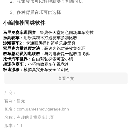
2、收集金币可以解锁新赛车和新司机
3、多种背景音乐可供选择
小编推荐同类软件
马里奥赛车巡回赛
：经典任天堂角色同场飙车竞技
乐高赛车
：用乐高积木打造赛车参加比赛
沙滩赛车2
：卡通画风操作简单乐趣无穷
索尼克力量速度对决
：高速奔跑对决收集金环
赛车总动员闪电联赛
：与闪电麦昆一起赛道飞驰
托卡汽车世界
：自由驾驶探索可爱小镇
超迷你赛车
：小巧精致赛车俯视竞速
极速漂移
：模拟真实开车安全又刺激
查看全文
厂商：
官网：
暂无
包名：
com.gamesmdv.garage.bnn
名称：
有趣的儿童赛车比赛
版本：
1.1