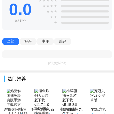
★
★
★
★
★
0.0
★
★
★
★
★
★
★
★
★
0人评分
★
全部
好评
中评
差评
暂无更多评论
热门推荐
途游休闲捕鱼
捕鱼炸翻天百
小玛丽捕鱼九
宠冠六宫