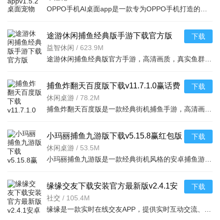
OPPO手机AI桌面app是一款专为OPPO手机打造的桌面宠物软件，内置多种可爱动物，支持触摸互动、喂食玩耍，让你
途游休闲捕鱼经典版手游下载官方版
下载
v5.5.9.13853移植版高爆版
益智休闲
/
623.9M
途游休闲捕鱼经典版官方手游，高清画质，真实鱼群，高爆版爆率提升，安卓手机畅玩，体验捕鱼乐趣！
捕鱼炸翻天百度版下载v11.7.1.0赢话费
下载
版捕鱼手游
休闲桌游
/
78.2M
捕鱼炸翻天百度版是一款经典街机捕鱼手游，高清画质，百倍炮台，海量鱼群等你来捕。适配安卓手机，免费下载
小玛丽捕鱼九游版下载v5.15.8赢红包版
下载
捕鱼手游
休闲桌游
/
53.5M
小玛丽捕鱼九游版是一款经典街机风格的安卓捕鱼游戏，玩法刺激，画面绚丽，支持多种炮台与鱼类，登录即送福
缘缘交友下载安装官方最新版v2.4.1安
下载
卓版
社交
/
105.4M
缘缘是一款实时在线交友APP，提供实时互动交流、缘分速配及用户状态展示等功能，支持文字视频聊天等多种方式