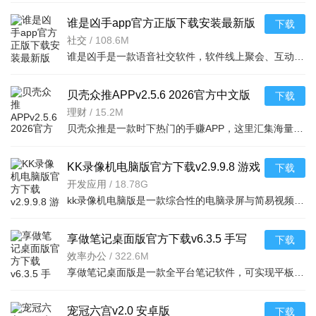
谁是凶手app官方正版下载安装最新版
下载
v1.6.7.2安卓版
社交
/
108.6M
谁是凶手是一款语音社交软件，软件线上聚会、互动娱乐、恋爱交友等功能，能让玩家通过各种游戏和互动环节结
贝壳众推APPv2.5.6 2026官方中文版
下载
理财
/
15.2M
贝壳众推是一款时下热门的手赚APP，这里汇集海量优质手赚任务，让你在这里通过、阅读、分享、试玩等方式完成
KK录像机电脑版官方下载v2.9.9.8 游戏
下载
屏幕录制网课课件视频剪辑工具
开发应用
/
18.78G
kk录像机电脑版是一款综合性的电脑录屏与简易视频编辑工具，集游戏录像、视频录制、视频剪辑、添加字幕、添
享做笔记桌面版官方下载v6.3.5 手写
下载
PDF批注无界笔记
效率办公
/
322.6M
享做笔记桌面版是一款全平台笔记软件，可实现平板、手机与电脑间无缝衔接，跨平台数据一键同步。软件功能强
宠冠六宫v2.0 安卓版
下载