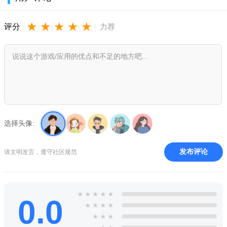
★
★
★
★
★
评分
力荐
选择头像:
发布评论
请文明发言，遵守社区规范
★
★
★
★
★
0.0
★
★
★
★
★
★
★