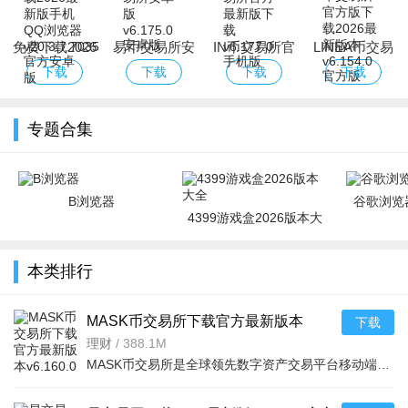
免费下载2026
易币交易所安
IN币交易所官
LINEA币交易
最新版手机
卓版
方最新版下载
所官方版下载
下载
下载
下载
下载
QQ浏览器
2026最新版本
专题合集
B浏览器
谷歌浏览器
4399游戏盒2026版本大
全
本类排行
MASK币交易所下载官方最新版本
下载
v6.160.0官方版
理财
/
388.1M
MASK币交易所是全球领先数字资产交易平台移动端，服务千万用户，提供现货、合约、法币、DeFi、Web3、NFT等一