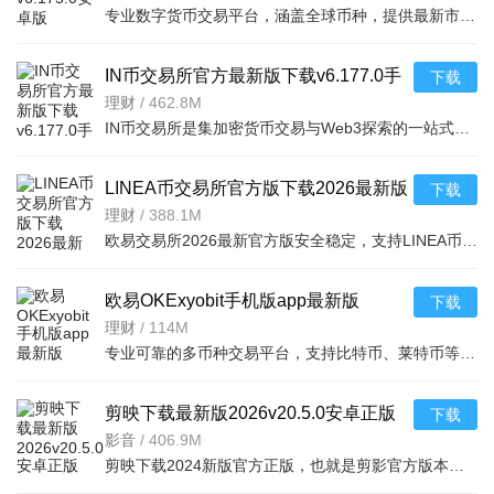
专业数字货币交易平台，涵盖全球币种，提供最新市场资讯。支持法币充值（支付宝、银行卡
IN币交易所官方最新版下载v6.177.0手
下载
机版
理财
/
462.8M
IN币交易所是集加密货币交易与Web3探索的一站式应用，融合CEX便捷与DeFi机会，服务全球千万用户。亮点含Sma
LINEA币交易所官方版下载2026最新版
下载
本v6.154.0官方版
理财
/
388.1M
欧易交易所2026最新官方版安全稳定，支持LINEA币交易。Linea为Consensys开发的zkEVM L2，高速低成本且EVM等
欧易OKExyobit手机版app最新版
下载
v6.175.0安卓版
理财
/
114M
专业可靠的多币种交易平台，支持比特币、莱特币等在线交易。提供快速订单匹
剪映下载最新版2026v20.5.0安卓正版
下载
影音
/
406.9M
剪映下载2024新版官方正版，也就是剪影官方版本，一款专业的视频剪辑工具，面向于所有视频媒体玩家，整合了