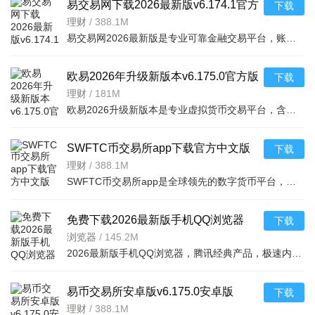
易交易网下载2026最新版v6.174.1官方
下载
版
理财
/
388.1M
易交易网2026最新版是专业可靠金融交易平台，账户资金双重保障，收益每日可见。可快速掌握市场动态，交易稳
欧易2026年升级新版本v6.175.0官方版
下载
理财
/
181M
欧易2026升级新版本是专业虚拟货币交易平台，含全球上千种热门币种，支持指纹一键登录、实时到账、价格预警
SWFTC币交易所app下载官方中文版
下载
v6.166.0最新版
理财
/
388.1M
SWFTC币交易所app是全球领先的数字货币平台，集交易、理财、Web3钱包于一体，适配新老用户。支持多元交易（
免费下载2026最新版手机QQ浏览器
下载
v20.3.7.7035官方安卓版
浏览器
/
145.2M
2026最新版手机QQ浏览器，腾讯经典产品，极速内核助你流畅冲浪。亮点含王卡专区免流视频、海量小说有声书、
易币交易所安卓版v6.175.0安卓版
下载
理财
/
388.1M