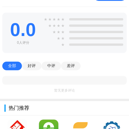
1、可修改图片质量，让手机也能体验高级画质，适配多种播
放器，满足多样需求。
★
★
★
★
★
0.0
★
★
★
★
2、提供实用小工具，玩家能轻松修改各种图像质量，便捷提
★
★
★
升游戏视觉感受。
★
★
0人评分
★
3、不止改画质，还有实用游戏功能可直接用，丰富游戏体
验，操作轻松上手。
全部
好评
中评
差评
4、按操作提前打开，玩家就能享受进阶清晰画质，畅享游戏
精彩画面。
5、不仅改变游戏画质，还能优化操作运行，使游戏运行更稳
暂无更多评论
定流畅，减少卡顿。
热门推荐