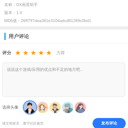
时能实时预览效果，所见即所得。它还不用ROOT权限，在普通
名称：
DX画质助手
安卓环境下就能稳定运行。用了它，能让游戏画面细腻很多，运
版本：
1.4
行更稳定，有效减少卡顿掉帧等问题，轻松提升游戏画质，享受
MD5值：
26ff797dea381e3106adcd81289c0bd1
高品质游戏体验，赶紧试试吧！
用户评论
软件特色：
1. 多维度调节：覆盖帧率、分辨率、渲染精度等关键参数，
★
★
★
★
★
评分
力荐
满足多样视觉偏好
2. 极简操作界面：布局清晰逻辑直观，新手轻松上手高效设
置
3. 广泛设备兼容：深度适配主流安卓机型，保障稳定运行
4. 实时效果预览：调整参数即时呈现画面变化，所见即所得
选择头像:
5. 持续版本迭代：开发团队定期更新，适配新游戏与系统环
境
发布评论
请文明发言，遵守社区规范
软件优势：