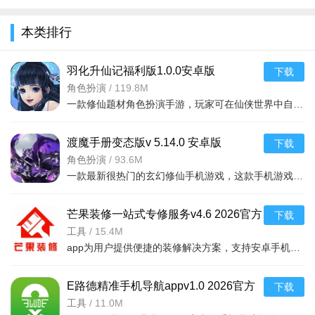
全
软件亮点：
本类排行
1、该软件没有任何广告，并且操作非常简单，您可以一键打
羽化升仙记福利版1.0.0安卓版
下载
开它。适应性非常好，一键修改适合手机配置的画质。
角色扮演
/
119.8M
2、它可以改善我们Android手机的性能，还可以提高60帧全画
一款修仙题材角色扮演手游，玩家可在仙侠世界中自由探索，免费领取海量福利，安卓手机即
幅的效率，从而使您的鸡搏战更加轻松。
渡魔手册变态版v 5.14.0 安卓版
下载
3、开启了各种经典而流畅的竞争冒险。辅助工具可以解锁图
角色扮演
/
93.6M
像质量选项并一键解锁。游戏的画质使画质更高。
一款最新很热门的玄幻修仙手机游戏，这款手机游戏具有非常庞大的世界观设计，游戏中玩家们
软件说明：
芒果装修一站式专修服务v4.6 2026官方
下载
1. 该软件仅支持修改游戏画面比例、画质及操作运行等参
中文版
工具
/
15.4M
数，旨在提升游戏画面质量，非作弊工具，使用时应遵循游戏规
app为用户提供便捷的装修解决方案，支持安卓手机下载，涵盖设计、施工、监理等功能，
则，避免异常操作导致账号被封。
E路德精准手机导航appv1.0 2026官方
2. 软件适配大多数主流安卓设备，但部分性能较低或系统版
下载
中文版
工具
/
11.0M
本过旧的机型可能存在兼容性限制，建议优先参考官方推荐的设