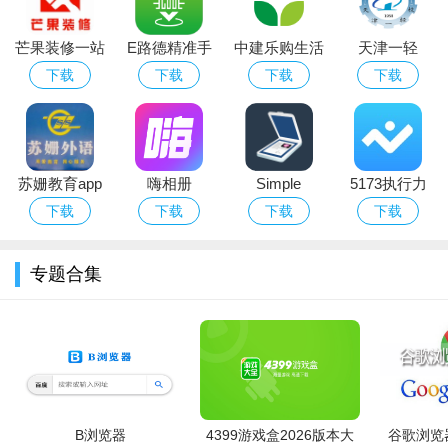
芒果装修一站
E路德精准手
中建乐购生活
天津一轻
式专修服务
机导航app
软件
下载
下载
下载
下载
苏姗教育app
嗨相册
Simple
5173执行力
在线教育学习
Scanner Pro
下载
下载
下载
下载
简易扫描
专题合集
B浏览器
4399游戏盒2026版本大
谷歌浏览器