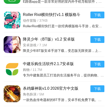
E路德app是一款非常好用的室内外手机导航软件，用户利用这款软件可以精准的定位自己的位置，输入想去的地方
备列表。
3. 无需ROOT权限，软件在普通安卓环境下即可稳定运行，
Roller Riot横街快打v1.1 横版格斗
下载
兼顾安全性与便捷性。
动作冒险
/
37KB
RollerRiot横街快打是一款经典横版格斗手游，在安卓平台体验街头激战，操作流畅打击爽快，适合碎片时间娱乐
4. 软件设置功能齐全，操作逻辑简洁明了，初次接触的用户
也能快速掌握。一键完成画质修改功能，让您激发战斗欲望。
降灵少年（BT版）v1.2 安卓版
下载
5. 使用过程中若遇问题，可参考软件内的高频疑问解答，或
安卓游戏
/
7.1M
降灵少年BT版安卓手游下载，变态版无限资源，上线送神装VIP，即时战斗超爽体验，快来下载吧！
联系官方客服寻求帮助。
中建乐购生活软件2.1.7安卓版
下载
购物
/
11.7M
专为中建集团员工打造的生活服务平台，提供购物、生活服务等功能，安卓手机用户可流畅运
杀鸡爆神装v1.0 2026官方中文版
下载
角色扮演
/
5M
一款热血传奇题材的BT手游，安卓手机免费下载。游戏拥有超高爆率、自动回收、满V开局等特色，让