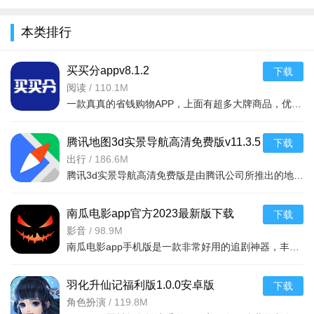
全
本类排行
买买分appv8.1.2
下载
阅读
/
110.1M
一款真真的省钱购物APP，上面有超多大牌商品，优惠的令人难以相信，每天都送出大量优惠券，用户
腾讯地图3d实景导航高清免费版v11.3.5
下载
安卓版
出行
/
186.6M
腾讯3d实景导航高清免费版是由腾讯公司所推出的地图app软件，大家可以通过这款软件去快速准确的获取最新的定
南瓜电影app官方2023最新版下载
下载
v9.3.4手机版
影音
/
98.9M
南瓜电影app手机版是一款非常好用的追剧神器，丰富的影视内容，为用户精选了海量高清、热播的影片资源，每天
软件教程：
羽化升仙记福利版1.0.0安卓版
下载
1. 使用手机号验证或邮箱快速注册登录，注册完成后简单设
角色扮演
/
119.8M