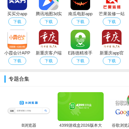
2. 打破信息茧房：拓宽认知边界，引入多元视角，培养批判
性思维。
买买分app
腾讯地图3d实
南瓜电影app
芒果装修一站
景导航高清免
官方2023最新
式专修服务
下载
下载
下载
下载
3. 信息权威多样：来源权威且多样，赋予用户控制权，做个
费版
版下载
人信息品味执行者。
小霞会计APP
新重庆客户端
E路德精准手
新重庆app官
app下载最新
机导航app
方免费版
下载
下载
下载
下载
版本
专题合集
B浏览器
4399游戏盒2026版本大
谷歌浏览器