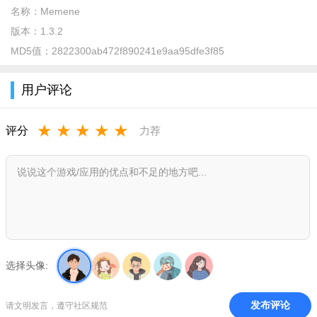
Memene 是一个性化信息聚合与推送平台，主打打破信息茧
名称：
Memene
房、多源聚合、专家推荐、AI 个性化推送、事实核查等功能，支
版本：
1.3.2
持通过邮箱、微信、钉钉、飞书等渠道接收内容。
MD5值：
2822300ab472f890241e9aa95dfe3f85
软件特色：
用户评论
1、个性化精准推送，依据用户阅读偏好等构建专属画像，匹
配推荐内容，避免信息僵化过时。
★
★
★
★
★
评分
力荐
2、多渠道内容聚合，通过分布式爬虫与 API 接口，实时汇聚
主流媒体、期刊等海量资讯。
3、支持多种注册登录方式，可选择手机号验证注册，也能用
邮箱快速完成注册登录操作。
4、简单操作易上手，注册后轻松设置即可使用，点击订阅、
资讯板块，查看推送与内容。
选择头像:
5、持续学习用户行为，动态更新专属画像，精准识别显性与
隐性兴趣，赋予兴趣权重。
发布评论
请文明发言，遵守社区规范