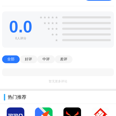
软件优势：
GenUI 卡片引擎
★
★
★
★
★
0.0
一键生成极具设计感的内容卡片，支持多种人文风预设模
★
★
★
★
★
★
★
版，适配全平台呈现。
★
★
0人评分
多渠道分发与推送
★
加强人与人之间的连接。通过 API 将富有温度的内容精准触
达私域与社群，在分享中重构深度社交纽带。
全部
好评
中评
差评
渐进式语义摘要
支持长文的智能提炼。从三言两语到深度解析，多维度呈现
暂无更多评论
内容的“神”而非仅仅是“形”。
软件亮点：
热门推荐
1. 个性化推送精准：整合多渠道优质资讯，依用户兴趣偏好
推送，内容精准匹配。