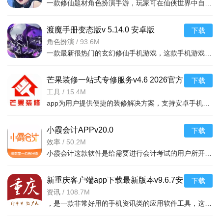
一款修仙题材角色扮演手游，玩家可在仙侠世界中自由探索，免费领取海量福利，安卓手机即
置即可进入软件。
2. 点击订阅板块，可订阅想要推送的内容，实现个性化信息
渡魔手册变态版v 5.14.0 安卓版
下载
获取。
角色扮演
/
93.6M
一款最新很热门的玄幻修仙手机游戏，这款手机游戏具有非常庞大的世界观设计，游戏中玩家们
3. 点击资讯信息，就能查看相关内容，便捷浏览各类资讯。
4. 软件会持续学习用户多维行为，动态构建并更新专属画
芒果装修一站式专修服务v4.6 2026官方
下载
像，确保推送精准。
中文版
工具
/
15.4M
app为用户提供便捷的装修解决方案，支持安卓手机下载，涵盖设计、施工、监理等功能，
5. 注意信息来源的权威性与多样性，软件通过多种渠道聚合
海量内容，为用户提供丰富且可靠的资讯。
小霞会计APPv20.0
下载
效率
/
50.2M
小霞会计这款软件是给需要进行会计考试的用户所开发的一款线上学习软件,在软件中可以进行专业系统的学习和加
新重庆客户端app下载最新版本v9.6.7安
下载
卓版
资讯
/
108.7M
，是一款非常好用的手机资讯类的应用软件工具，这款软件里面的很多的内容和热点