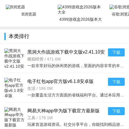
B浏览器
谷歌浏览器
4399游戏盒2026版本大
全
本类排行
黑洞大作战游戏下载中文版v2.41.10安
下载
卓版
模拟经营
/
471.6M
一款非常好玩的休闲类的游戏，里面的内容非常的丰富，你还可以看到很多不同的竞技战斗等等，吃掉对手，绝地求生，开个坑，发展靠吞。大坑吞小坑，生存靠努力。作为一个黑洞，你可以吞噬一
电子红包app官方版v6.1.8安卓版
下载
生活
/
186.0M
一款覆盖生活方方面面的省钱福利平台。通过本应用您可以在线领取多种消费红包，只要完成在平台上消费就能获取相应的福利红包。平台可消费渠道非常多，比如加油充电、缴纳话费电费、购买火车票
网易大神app华为版下载官方最新版
下载
v4.15.0华为版
工具
/
178.1M
玩家首选游戏资讯、社交分享平台，你能找到精品游戏资源，可以与其他玩家交流游戏技巧，还可以向大神学习经验，游戏成长材料、定制礼包每日领，游戏进阶快人一步，独家定制游戏