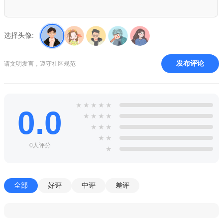
选择头像:
发布评论
请文明发言，遵守社区规范
★
★
★
★
★
0.0
★
★
★
★
★
★
★
★
★
0人评分
★
全部
好评
中评
差评