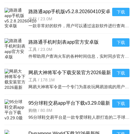
路路通app手机版v5.2.8.20260410安卓
下载
版
出行
/
23.0M
一款非常好的软件，用户可以通过这款软件进行查询列车时刻站点，支持多功能搜索，功能强大，还可以在上面查询余票，这款软件安全无广告，可以说是一款非常好的软件，并且结果是非常准确的，感兴
路路通手机时刻表app官方安卓版
下载
v5.2.8.20260410安卓版
工具
/
23.0M
件帮助用户查询火车的各种时间信息，实时同步官方行车数据，及时的提供车辆数据，确保用户正常使用，提供便捷的充值通道和专用的抢票通道，出票速度快，付款及出票，极速抢票，各种
网易大神将军令下载安装官方2026最新
下载
版v4.15.0安卓版
工具
/
178.1M
网易大神将军令是一个专门为喜欢玩网易游戏的用户打造的手机应用工具，为用户提供了最丰富的功能，里面能够为用户提供游戏攻略，游戏工具，游戏账户交易，改密码，升级服务等等，让广大的网易玩家能够放心的去玩游戏
95分球鞋交易app平台下载v3.29.0最新
下载
版
购物
/
80.8M
95分球鞋交易平台是一款专爱球鞋人群打造的二手球鞋交易平台，超多大牌保真的球鞋和潮流服饰。非常多的潮流达人的购物专场。平台不仅有着平台的专业鉴定，而且还有各种保障机制让用户们对交易更加满意。有需要的朋
Dynamons World下载2026最新版