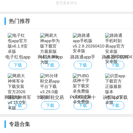
暂无更多评论
热门推荐
电子红包app
网易大神app
路路通app手
路路通手机时
官方版
华为版下载官
机版
刻表app官方
下载
下载
下载
下载
方最新版
安卓版
网易大神将军
95分球鞋交易
PUBG战神十
识货app下载
令下载安装官
app平台下载
字架下载安卓
官方正版最新
下载
下载
下载
下载
方2026最新版
免费版
版本
专题合集