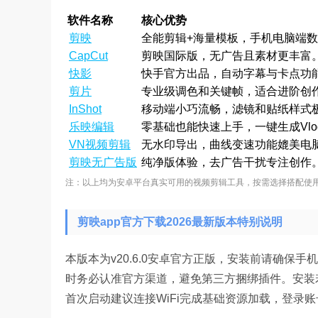
软件名称
核心优势
剪映
全能剪辑+海量模板，手机电脑端
CapCut
剪映国际版，无广告且素材更丰富
快影
快手官方出品，自动字幕与卡点功
剪片
专业级调色和关键帧，适合进阶创
InShot
移动端小巧流畅，滤镜和贴纸样式
乐映编辑
零基础也能快速上手，一键生成Vlo
VN视频剪辑
无水印导出，曲线变速功能媲美电
剪映无广告版
纯净版体验，去广告干扰专注创作
注：以上均为安卓平台真实可用的视频剪辑工具，按需选择搭配使
剪映app官方下载2026最新版本特别说明
本版本为v20.6.0安卓官方正版，安装前请确保手机系
时务必认准官方渠道，避免第三方捆绑插件。安装若
首次启动建议连接WiFi完成基础资源加载，登录