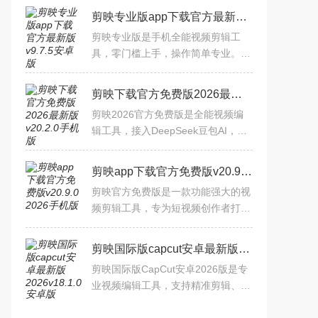
剪映专业版app下载官方最新版v9.7.5安卓版
剪映专业版是手机全能视频剪辑工
具，零门槛上手，操作简单专业。内
置AI自动字幕、独家抖音曲库、智能
卡点等黑科技，支持基础剪辑、美化
剪映下载官方免费版2026最新版v20.2.0手机版
特效、高级创作全流程，一
剪映2026官方免费版是全能视频编
辑工具，接入DeepSeek豆包AI，融
合专业剪辑与智能创作，覆盖拍摄、
剪辑、特效等全流程，打通抖音等分
剪映app下载官方免费版v20.9.0 2026手机版
享渠道。亮点有AI故事成片、
剪映官方免费版是一款功能强大的视
频剪辑工具，专为短视频创作者打
造。提供海量滤镜、特效、转场、字
幕及热门音乐库，支持多轨编辑、智
剪映国际版capcut安卓最新版2026v18.1.0 安卓版
能抠像、关键帧动画等专业
剪映国际版CapCut安卓2026版是专
业视频编辑工具，支持精准剪辑、多
轨拼接，内置版权音乐库与海量动态