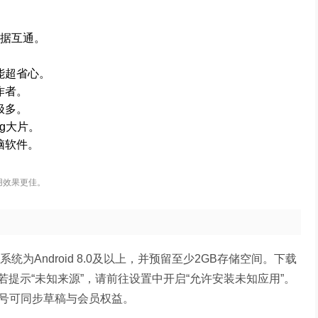
数据互通。
。
能超省心。
作者。
极多。
g大片。
脑软件。
。
用效果更佳。
统为Android 8.0及以上，并预留至少2GB存储空间。下载
提示“未知来源”，请前往设置中开启“允许安装未知应用”。
账号可同步草稿与会员权益。