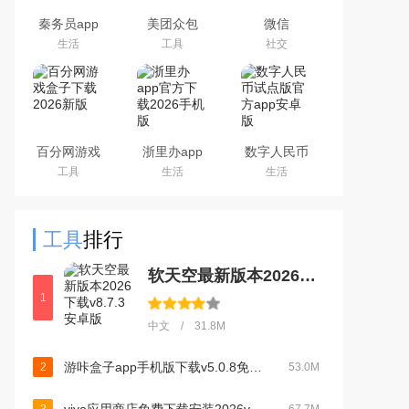
秦务员app
美团众包
微信
下载2026最
WeChat
生活
工具
社交
新版
百分网游戏
浙里办app
数字人民币
盒子下载
官方下载
试点版官方
工具
生活
生活
2026新版
2026手机版
app安卓版
工具
排行
软天空最新版本2026下载v8.7.3 安卓版
1
中文 / 31.8M
游咔盒子app手机版下载v5.0.8免费版游戏盒子
2
53.0M