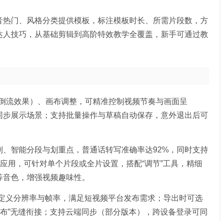
抖音热门、风格分类提供模板，标注模板时长、所需片段数，方
与达人技巧，从基础剪辑到高阶特效教学全覆盖，新手可通过教
倒流效果）、画布调整，可精准控制视频节奏与画面呈
面同步展示场景；支持批量操作与草稿自动保存，意外退出后可
别、智能分段与划重点，普通话转写准确率达92%，同时支持
键应用，可针对单个片段或全片设置，搭配“调节”工具，精细
等音色，增强视频趣味性。
自定义分辨率与帧率，满足短视频平台发布需求；导出时可选
-发布”无缝衔接；支持云端同步（部分版本），跨设备登录可同