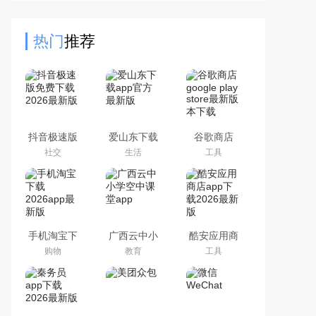
贴纸、字幕特效。具备变速倒放、分
屏调节等功能，还有精美配
热门
推荐
抖音极速版
爱山东下载
谷歌商店
免费下载
app官方最
google play
社交
生活
工具
2026最新版
新版
store最新版
本下载
手机淘宝下
广西云中小
酷安应用商
载2026app
学空中课堂
店app下载
购物
教育
工具
最新版
app
2026最新版