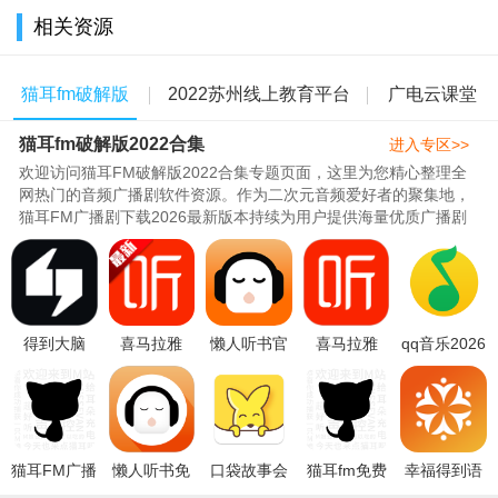
相关资源
猫耳fm破解版
2022苏州线上教育平台
广电云课堂
用户们挑选完资源后，可以免费播放资源，然后根据自身听
书习惯来调整播放设置
猫耳fm破解版2022合集
2022合集
app版本大全
app合集
进入专区>>
欢迎访问猫耳FM破解版2022合集专题页面，这里为您精心整理全
网热门的音频广播剧软件资源。作为二次元音频爱好者的聚集地，
猫耳FM广播剧下载2026最新版本持续为用户提供海量优质广播剧
内容，涵盖言情、悬疑、纯爱等多..
得到大脑
喜马拉雅
懒人听书官
喜马拉雅
qq音乐2026
(Get笔记)官
app免费安
方免费下载
vivo定制版
最新版
网app下载
装官方2026
手机安卓版
下载官方版
v20.6.5.8安
最新版本
最新版
v8.8.03安卓
v9.4.94.3安
卓版
v3.0
v9.4.94
卓
猫耳FM广播
懒人听书免
口袋故事会
猫耳fm免费
幸福得到语
剧下载2026
费版app安
员破解版
听2026最新
数外在线学