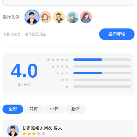
选择头像:
发布评论
请文明发言，遵守社区规范
★
★
★
★
★
4.0
★
★
★
★
★
★
★
★
★
2人评分
★
全部
好评
中评
差评
甘肃嘉峪关网友 客人