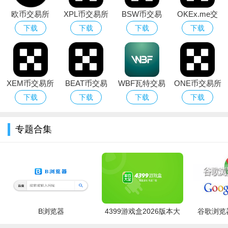
欧币交易所
XPL币交易所
BSW币交易
OKEx.me交
欧币
所
易平台
下载
下载
下载
下载
XEM币交易所
BEAT币交易
WBF瓦特交易
ONE币交易所
XEM
所
所
下载
下载
下载
下载
Exchange
专题合集
B浏览器
4399游戏盒2026版本大
谷歌浏览器
全