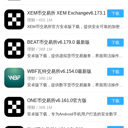
核心板块，同时包含音乐、播客、情感电台等内容，累计超3.4亿
条音频覆盖101个品类。
XEM币交易所 XEM Exchangev6.173.1
下载
官方版
理财
/
455.1M
分人群专属内容：针对儿童推出《小猪佩奇》《小亮老师的
XEM币交易所官方安卓版下载，提供安全可靠的加密货币交易服务，界面简洁操作便捷，支持多种数字资产交易，适
博物课》等启蒙内容，设儿童模式守护成长；为知识需求用户提
供罗振宇、马东等名师课程，覆盖职场技能、语言学习；为休闲
BEAT币交易所v6.179.0 最新版
下载
用户准备《三体》广播剧、《听说你喜欢我》小甜剧等优质有声
理财
/
388.1M
剧，适配多元兴趣。
安卓版下载，提供虚拟货币交易服务，界面简洁操作流畅，支持多种主流币种交易，安全稳定。下载
正版与独家内容：与中信出版社、PottermorePublishing等160
WBF瓦特交易所v6.154.0最新版
下载
家头部机构合作，独家上线《中国通史大师课》《莫言长篇精选
理财
/
388.1M
有声剧》等内容；联合央视新闻、芒果TV等打造专属节目，保障
安卓版下载，提供数字货币交易服务，界面简洁操作流畅，支持多种主流币种，安全稳定，适合新手
内容正版性与稀缺性。
ONE币交易所v6.161.0官方版
下载
理财
/
388.1M
安卓版下载，专为Android手机用户打造的安全数字货币交易平台，提供便捷的币币交易、行情查询等