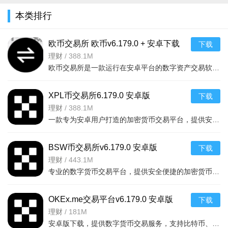
最新版本
卓最新版
v10.25.0816010
版v6.6.9 安
习平台
本类排行
v6.6.6手机
v8.8.03 安
最新版
卓版
v2.1.7
版
卓官
欧币交易所 欧币v6.179.0 + 安卓下载
下载
理财
/
388.1M
欧币交易所是一款运行在安卓平台的数字资产交易软件，界面简洁操作便捷，支持多种主流币种交易，为用户提供
XPL币交易所6.179.0 安卓版
下载
理财
/
388.1M
一款专为安卓用户打造的加密货币交易平台，提供安全稳定的数字资产交易服务，操作简单流畅，满
BSW币交易所v6.179.0 安卓版
下载
理财
/
443.1M
专业的数字货币交易平台，提供安全便捷的加密货币买卖服务。安卓手机用户可轻松下载安装，实时
OKEx.me交易平台v6.179.0 安卓版
下载
软件内容
理财
/
181M
全品类音频资源库：涵盖有声书、相声评书、新闻资讯三大
安卓版下载，提供数字货币交易服务，支持比特币、以太坊等主流币种，界面简洁操作流畅。