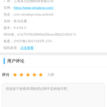
厂商：
上海喜马拉雅科技有限公司
官网：
https://www.ximalaya.com/
包名：
com.ximalaya.ting.android
名称：
喜马拉雅
版本：
9.4.94.3
MD5值：
b7e75765286f0bd39cec3f0b21492171
备案：
沪ICP备13027243号-27A
隐私政策：
点击查看
用户评论
★
★
★
★
★
评分
力荐
喜马拉雅app怎么用？
打开app，用户们可以根据小说资源榜单挑选自己喜欢的有声
小说，有推荐榜，口碑榜，热播榜等