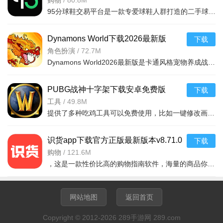
版
购物
/
80.8M
95分球鞋交易平台是一款专爱球鞋人群打造的二手球鞋交易平台，超多大牌保真的球鞋和潮流服饰。非常多的潮流达人的购物专场。平台不仅有着平台的专业鉴定，而且还有各种保障机制让用户们对交易更加满意。有需要的朋
Dynamons World下载2026最新版
下载
v1.12.62 安卓版
角色扮演
/
72.7M
Dynamons World2026最新版是卡通风格宠物养成战斗RPG手游，可免费获取皮卡丘、裂空座等神兽。玩法类似精灵宝可梦，能捕捉训练宝可梦，需考虑属性相克策略。支持实时PVP对战、世界BOSS超
PUBG战神十字架下载安卓免费版
下载
v7.68.0安卓免费版
工具
/
49.8M
提供了多种吃鸡工具可以免费使用，比如一键修改画质，调节游戏的各种参数，还可以提供一些其他实用功能，比如快速清理手机内存、手机加速等，优化手机性能，提供更流畅的游戏体验，
识货app下载官方正版最新版本v8.71.0
下载
安卓版
购物
/
121.6M
，这是一款性价比高的购物指南软件，海量的商品你都是可以选择的，用户可以看到很多的优惠的商品内容，各种正版资源可以在这里下载，由识货专业鉴别功能帮助你甄别，十分专业安全，需
网站地图
返回首页
软件亮点：
Copyright © 2012-2026 289手游网 289.com
1、AI话术并非固定模板，而是根据聊天场景动态推荐。