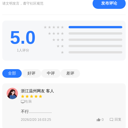
发布评论
请文明发言，遵守社区规范
4、实行严格的实名认证机制，用户需提交居民身份证完成“实
名已认证”，确保年龄、身份属实。
★
★
★
★
★
5、针对聊天初期“不知如何开场”“担心尬聊”的问题，提供AI话
5.0
★
★
★
★
术建议。
★
★
★
★
★
6、支持中英文实时翻译，若遇到有海外经历或习惯用英文交
1人评分
★
流的用户，发送或接收英文消息时，软件会自动翻译为中文，解
决语言沟通障碍。
全部
好评
中评
差评
浙江温州网友 客人
电脑
不行....................
回复
2026/2/20 16:03:25
0