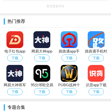
暂无更多评论
热门推荐
电子红包app
网易大神app
路路通app手
路路通手机时
官方版
华为版下载官
机版
刻表app官方
下载
下载
下载
下载
方最新版
安卓版
网易大神将军
95分球鞋交易
PUBG战神十
识货app下载
令下载安装官
app平台下载
字架下载安卓
官方正版最新
下载
下载
下载
下载
方2026最新版
免费版
版本
专题合集