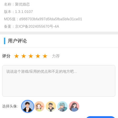
名称：
聚优婚恋
版本：
1.3.1.0107
MD5值：
d988703bfa997d5fda5fba5bfe31ce01
备案：
京ICP备2024055670号-4A
用户评论
软件功能：
★
★
★
★
★
评分
力荐
1、基于用户的地理位置、个人资料、婚恋需求，通过AI算法
筛选契合度高的异性，在“推荐”板块优先展示，减少无效社交，
提升匹配效率。
2、提供“筛选”工具，用户可手动设置筛选条件，精准定位目
标人群。
3、设置“热门推荐”“优质用户”“海外归来”“资产雄厚”等标签板
选择头像:
块，聚合特定优势用户，方便用户快速浏览高潜力对象，无需逐
一筛选，节省时间。