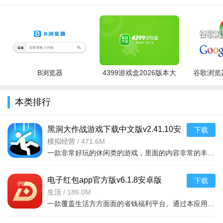
软件特色：
1、专门汇聚高学历、高收入、高素质的单身精英，用户群体
具有“婚恋目的明确、生活阅历相似、价值观更易共鸣”的特点，
B浏览器
4399游戏盒2026版本大
谷歌浏览器
减少与非目标人群的无效互动。
全
2、不仅依赖AI算法识别虚假信息，还通过人工审核认证材
本类排行
料，双重把关确保用户资料真实。
3、AI话术推荐功能直击“聊天难”的痛点，尤其适合不擅长社
黑洞大作战游戏下载中文版v2.41.10安
下载
卓版
模拟经营
/
471.6M
交或婚恋经验较少的用户，通过模板化但个性化的回复，帮助用
一款非常好玩的休闲类的游戏，里面的内容非常的丰富，你还可以看到很多不同的竞技战斗等等，吃掉对手，绝地求生，开个坑，发展靠吞。大坑吞小坑，生存靠努力。作为一个黑洞，你可以吞噬一
户打破沟通壁垒。
软件优势：
电子红包app官方版v6.1.8安卓版
下载
生活
/
186.0M
1、平台定位“以结婚为目的”，用户群体均为严肃婚恋需求
一款覆盖生活方方面面的省钱福利平台。通过本应用您可以在线领取多种消费红包，只要完成在平台上消费就能获取相应的福利红包。平台可消费渠道非常多，比如加油充电、缴纳话费电费、购买火车票
者，无泛社交类软件的“玩票”用户，减少时间浪费，寻爱效率远
超泛社交平台。