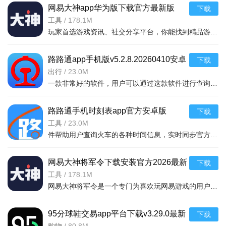
网易大神app华为版下载官方最新版
下载
2、多重认证+人工审核+举报拉黑功能，构建了完整的安全体
v4.15.0华为版
工具
/
178.1M
系，用户无需担心遇到虚假身份或不良用户，可安心投入交友。
玩家首选游戏资讯、社交分享平台，你能找到精品游戏资源，可以与其他玩家交流游戏技巧，还可以向大神学习经验，游戏成长材料、定制礼包每日领，游戏进阶快人一步，独家定制游戏
3、AI匹配结合手动筛选，既依赖算法的大数据分析，又尊重
路路通app手机版v5.2.8.20260410安卓
下载
用户的主观选择，匹配结果与用户需求的契合度高。
版
出行
/
23.0M
一款非常好的软件，用户可以通过这款软件进行查询列车时刻站点，支持多功能搜索，功能强大，还可以在上面查询余票，这款软件安全无广告，可以说是一款非常好的软件，并且结果是非常准确的，感兴
路路通手机时刻表app官方安卓版
下载
v5.2.8.20260410安卓版
工具
/
23.0M
件帮助用户查询火车的各种时间信息，实时同步官方行车数据，及时的提供车辆数据，确保用户正常使用，提供便捷的充值通道和专用的抢票通道，出票速度快，付款及出票，极速抢票，各种
网易大神将军令下载安装官方2026最新
下载
版v4.15.0安卓版
工具
/
178.1M
网易大神将军令是一个专门为喜欢玩网易游戏的用户打造的手机应用工具，为用户提供了最丰富的功能，里面能够为用户提供游戏攻略，游戏工具，游戏账户交易，改密码，升级服务等等，让广大的网易玩家能够放心的去玩游戏
95分球鞋交易app平台下载v3.29.0最新
下载