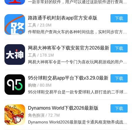
一款非常好的软件，用户可以通过这款软件进行查询列车时刻站点，支持多功能搜索，功能强大，还可以在上面查询余票，这款软件安全无广告，可以说是一款非常好的软件，并且结果是非常准确的，感兴
软件功能：
路路通手机时刻表app官方安卓版
下载
v5.2.8.20260410安卓版
工具
/
23.0M
1、内置超20个主流磁力搜索订阅源，用户输入关键词后，软
件帮助用户查询火车的各种时间信息，实时同步官方行车数据，及时的提供车辆数据，确保用户正常使用，提供便捷的充值通道和专用的抢票通道，出票速度快，付款及出票，极速抢票，各种
件会同步检索多个源站资源，覆盖电影、电视剧、动漫、游戏等
品类，例如搜索“海贼王”可获取不同年份、不同格式的相关磁力
网易大神将军令下载安装官方2026最新
下载
资源。
版v4.15.0安卓版
工具
/
178.1M
网易大神将军令是一个专门为喜欢玩网易游戏的用户打造的手机应用工具，为用户提供了最丰富的功能，里面能够为用户提供游戏攻略，游戏工具，游戏账户交易，改密码，升级服务等等，让广大的网易玩家能够放心的去玩游戏
2、支持通过精准关键词定位资源，用户可补充年份、类型、
格式等信息，提升搜索结果匹配度，减少无效资源干扰。
95分球鞋交易app平台下载v3.29.0最新
下载
3、搜索结果会按资源热度自动排序，近期热门电影、高下载
版
购物
/
80.8M
95分球鞋交易平台是一款专爱球鞋人群打造的二手球鞋交易平台，超多大牌保真的球鞋和潮流服饰。非常多的潮流达人的购物专场。平台不仅有着平台的专业鉴定，而且还有各种保障机制让用户们对交易更加满意。有需要的朋
量动漫等高频访问资源优先展示，方便用户快速找到优质、高有
效性的磁力链接。
Dynamons World下载2026最新版
下载
4、提供“在线搜索仓库”列表，包含SOBT、磁力蜘蛛等多个订
v1.12.62 安卓版
角色扮演
/
72.7M
阅源，用户可手动选择“安装”或“卸载”，根据自身需求定制搜索
Dynamons World2026最新版是卡通风格宠物养成战斗RPG手游，可免费获取皮卡丘、裂空座等神兽。玩法类似精灵宝可梦，能捕捉训练宝可梦，需考虑属性相克策略。支持实时PVP对战、世界BOSS超
源，避免冗余源站影响检索速度。