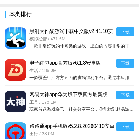
全
本类排行
黑洞大作战游戏下载中文版v2.41.10安
下载
卓版
模拟经营
/
471.6M
一款非常好玩的休闲类的游戏，里面的内容非常的丰富，你还可以看到很多不同的竞技战斗等等，吃掉对手，绝地求生，开个坑，发展靠吞。大坑吞小坑，生存靠努力。作为一个黑洞，你可以吞噬一
电子红包app官方版v6.1.8安卓版
下载
生活
/
186.0M
一款覆盖生活方方面面的省钱福利平台。通过本应用您可以在线领取多种消费红包，只要完成在平台上消费就能获取相应的福利红包。平台可消费渠道非常多，比如加油充电、缴纳话费电费、购买火车票
网易大神app华为版下载官方最新版
下载
v4.15.0华为版
工具
/
178.1M
玩家首选游戏资讯、社交分享平台，你能找到精品游戏资源，可以与其他玩家交流游戏技巧，还可以向大神学习经验，游戏成长材料、定制礼包每日领，游戏进阶快人一步，独家定制游戏
路路通app手机版v5.2.8.20260410安卓
下载
版
出行
/
23.0M