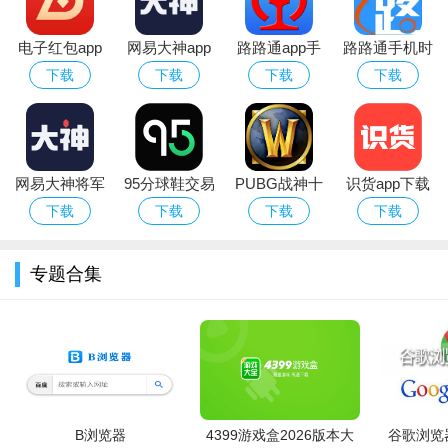
电子红包app
网易大神app
路路通app手
路路通手机时
官方版
华为版下载官
机版
刻表app官方
下载
下载
下载
下载
方最新版
安卓版
网易大神将军
95分球鞋交易
PUBG战神十
识货app下载
软件会检索已订阅的源站资源，搜索结果按热度排序展示，
令下载安装官
app平台下载
字架下载安卓
官方正版最新
下载
下载
下载
下载
包含资源名称、大小、来源、评分等信息。
方2026最新版
免费版
版本
专题合集
B浏览器
4399游戏盒2026版本大
谷歌浏览器