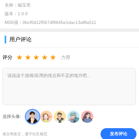
名称：
磁宝库
版本：
1.0.0
MD5值：
0bcf0d12f567df8645e1dac13af8a511
用户评论
★
★
★
★
★
评分
力荐
在主页搜索框中输入关键词，可补充年份、类型等信息，点
击“开始搜索”;
选择头像:
发布评论
请文明发言，遵守社区规范