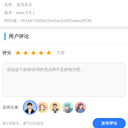
名称：
波浪音乐
能完美胜任。
版本：
beta-0.0.1
软件特色：
MD5值：
051b672fb5b22e42ac1a392abea2f538
1、热门音乐列表实时更新，清晰看到海量歌曲列表；
用户评论
2、可设置多种播放背景，实时掌握动态内容和曲目；
3、支持多功能操作、采集、评估、转发、下载等功能；
★
★
★
★
★
评分
力荐
4、应用覆盖了丰富的航迹资源，可以随时获取大量航迹；
5、在这里你可以展示大量个性化的推荐歌曲，快速阅读音
乐；
软件优势：
【海量乐库】3千万曲库，热歌新歌想听就听；
选择头像:
【音乐视频】每首歌曲可展示多个用户上传的音乐视频，使
听歌更有趣；
发布评论
请文明发言，遵守社区规范