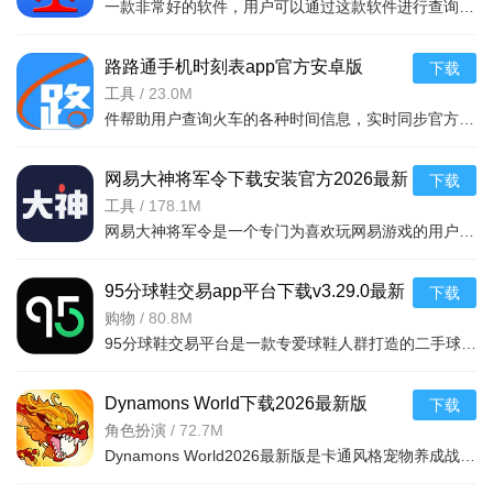
一款非常好的软件，用户可以通过这款软件进行查询列车时刻站点，支持多功能搜索，功能强大，还可以在上面查询余票，这款软件安全无广告，可以说是一款非常好的软件，并且结果是非常准确的，感兴
路路通手机时刻表app官方安卓版
下载
v5.2.8.20260410安卓版
工具
/
23.0M
件帮助用户查询火车的各种时间信息，实时同步官方行车数据，及时的提供车辆数据，确保用户正常使用，提供便捷的充值通道和专用的抢票通道，出票速度快，付款及出票，极速抢票，各种
网易大神将军令下载安装官方2026最新
下载
版v4.15.0安卓版
工具
/
178.1M
网易大神将军令是一个专门为喜欢玩网易游戏的用户打造的手机应用工具，为用户提供了最丰富的功能，里面能够为用户提供游戏攻略，游戏工具，游戏账户交易，改密码，升级服务等等，让广大的网易玩家能够放心的去玩游戏
95分球鞋交易app平台下载v3.29.0最新
下载
版
购物
/
80.8M
95分球鞋交易平台是一款专爱球鞋人群打造的二手球鞋交易平台，超多大牌保真的球鞋和潮流服饰。非常多的潮流达人的购物专场。平台不仅有着平台的专业鉴定，而且还有各种保障机制让用户们对交易更加满意。有需要的朋
Dynamons World下载2026最新版
下载
v1.12.62 安卓版
角色扮演
/
72.7M
Dynamons World2026最新版是卡通风格宠物养成战斗RPG手游，可免费获取皮卡丘、裂空座等神兽。玩法类似精灵宝可梦，能捕捉训练宝可梦，需考虑属性相克策略。支持实时PVP对战、世界BOSS超