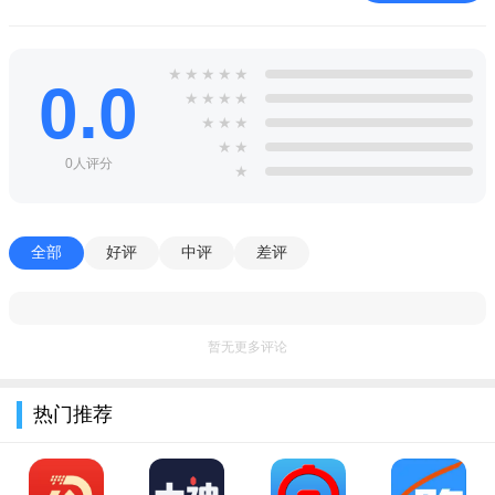
【上传视频】将自己的故事上传至音乐视频，自己做mv的主
角；
★
★
★
★
★
【推荐音乐】为你推荐优质音乐，发现好歌新方式；
0.0
★
★
★
★
★
★
★
【同步收藏】同步“我的收藏”，跨平台无缝使用；
★
★
0人评分
★
全部
好评
中评
差评
暂无更多评论
热门推荐