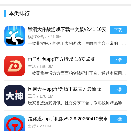
3、页面简洁，听歌的过程中不会有烦人的广告打扰。
全
本类排行
软件教程：
1、需要在本站下载安装波浪音乐，打开app，如图所示。
黑洞大作战游戏下载中文版v2.41.10安
下载
卓版
模拟经营
/
471.6M
2、成功进入主页之后，我们可以看到热门的歌曲资源。
一款非常好玩的休闲类的游戏，里面的内容非常的丰富，你还可以看到很多不同的竞技战斗等等，吃掉对手，绝地求生，开个坑，发展靠吞。大坑吞小坑，生存靠努力。作为一个黑洞，你可以吞噬一
3、任意选择一首喜欢的，这里小编以“富士山下”为例，点击
即可播放。
电子红包app官方版v6.1.8安卓版
下载
生活
/
186.0M
4、用户可以直接输入关键字，快速筛选出感兴趣的歌曲资
一款覆盖生活方方面面的省钱福利平台。通过本应用您可以在线领取多种消费红包，只要完成在平台上消费就能获取相应的福利红包。平台可消费渠道非常多，比如加油充电、缴纳话费电费、购买火车票
源，等待搜索出来即可免费听歌啦。
网易大神app华为版下载官方最新版
下载
v4.15.0华为版
工具
/
178.1M
玩家首选游戏资讯、社交分享平台，你能找到精品游戏资源，可以与其他玩家交流游戏技巧，还可以向大神学习经验，游戏成长材料、定制礼包每日领，游戏进阶快人一步，独家定制游戏
路路通app手机版v5.2.8.20260410安卓
下载
版
出行
/
23.0M