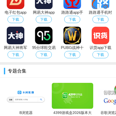
电子红包app
网易大神app
路路通app手
路路通手机时
官方版
华为版下载官
机版
刻表app官方
下载
下载
下载
下载
方最新版
安卓版
网易大神将军
95分球鞋交易
PUBG战神十
识货app下载
令下载安装官
app平台下载
字架下载安卓
官方正版最新
下载
下载
下载
下载
方2026最新版
免费版
版本
专题合集
软件亮点：
1、打破设备限制，让音乐随时随地与你相伴。
2、兼容性稳定，随时随地播放喜欢的音乐资源。
B浏览器
4399游戏盒2026版本大
谷歌浏览器