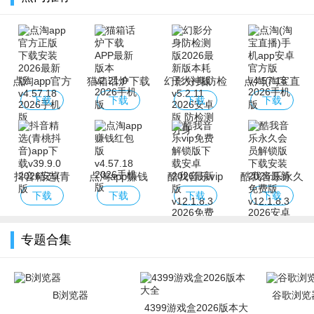
点淘app官方
猫箱话炉下载
幻影分身防检
点淘(淘宝直
正版下载安装
APP最新版本
测版2026最新
播)手机app安
下载
下载
下载
下载
2026最新版
版本耗子大神
卓官方版
版
抖音精选(青
点淘app赚钱
酷我音乐vip
酷我音乐永久
桃抖音)app下
红包版
免费解锁版下
会员解锁版下
下载
下载
下载
下载
载
载安卓2026最
载安装2026最
新版
新免费版
专题合集
B浏览器
谷歌浏览器
4399游戏盒2026版本大