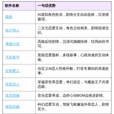
软件名称
一句话优势
AI虚拟角色扮演，剧情分支自由选择，沉浸感
猫箱
极强。
二次元恋爱互动，角色立绘精美，剧情甜虐交
纸片情人
织。
高能反转剧情，沉浸式婚姻抉择，结局由你书
离婚小说
写。
悬疑恋爱题材，多线叙事，心跳加速的互动体
月床夜半
验。
自定义AI恋人性格外貌，打造专属你的浪漫故
定制爱人
事。
穿越异世界恋爱，奇幻设定，与魔族王子共谱
异世恋人
恋曲。
音乐情缘
音乐恋爱养成，边听心动BGM边推进剧情。
科幻恋爱互动，驾驶飞船邂逅外星恋人，剧情
星际恋曲
宏大。