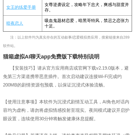
女尊逆袭设定，攻略年下忠犬，爽感与甜度并
女王的练爱手册
存。
吸血鬼题材恋爱，暗黑哥特风，禁忌之恋张力
暗夜恋人
十足。
注：以上软件均为真实存在的互动叙事/恋爱模拟类应用，搜索链接来自289
软件站。
猫箱虚拟AI聊天app免费版下载特别说明
【安装技巧】请从官方应用商店或官网下载v2.19.0版本，避
免第三方渠道携带恶意插件。首次启动建议连接Wi-Fi完成约
200MB的剧情资源包预载，以保证沉浸式体验流畅。
【使用注意事项】本软件为沉浸式剧情互动工具，AI角色对话内
容均为虚构，请勿将虚拟情感投射至现实。夜间模式建议开启护
眼设置，连续使用30分钟将触发健康休息提醒。