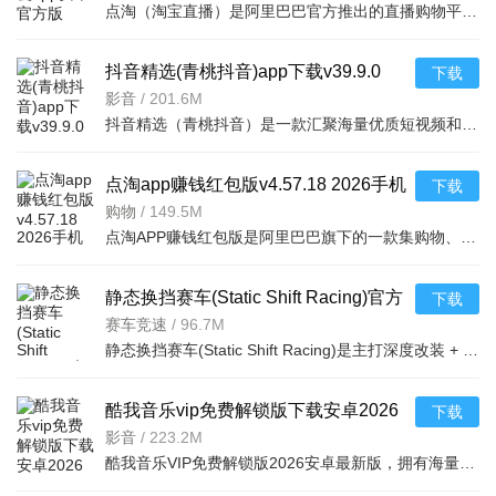
点淘（淘宝直播）是阿里巴巴官方推出的直播购物平台，集淘宝直播、短视频、商品选购于一体。用户可实时观看
抖音精选(青桃抖音)app下载v39.9.0
下载
2026安卓版
影音
/
201.6M
抖音精选（青桃抖音）是一款汇聚海量优质短视频和精彩直播的移动应用。基于强大算法，为你精准推荐感兴趣的
点淘app赚钱红包版v4.57.18 2026手机
下载
版
购物
/
149.5M
点淘APP赚钱红包版是阿里巴巴旗下的一款集购物、直播、短视频于一体的赚钱应用。用户通过观看直播、参与互动
静态换挡赛车(Static Shift Racing)官方
下载
下载v118.5.0高画质改装漂移竞速手游
赛车竞速
/
96.7M
静态换挡赛车(Static Shift Racing)是主打深度改装 + 开放世界漂移的 3D 街头竞速手游，收录大量 80、90 年
酷我音乐vip免费解锁版下载安卓2026
下载
最新版v12.1.8.3 2026免费安卓版
影音
/
223.2M
酷我音乐VIP免费解锁版2026安卓最新版，拥有海量曲库与高清MV，支持无损音质及智能线控。突破海外限制，免登