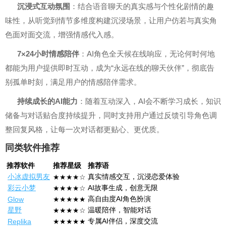
沉浸式互动氛围
：结合语音聊天的真实感与个性化剧情的趣
味性，从听觉到情节多维度构建沉浸场景，让用户仿若与真实角
色面对面交流，增强情感代入感。
7×24小时情感陪伴
：AI角色全天候在线响应，无论何时何地
都能为用户提供即时互动，成为“永远在线的聊天伙伴”，彻底告
别孤单时刻，满足用户的情感陪伴需求。
持续成长的AI能力
：随着互动深入，AI会不断学习成长，知识
储备与对话贴合度持续提升，同时支持用户通过反馈引导角色调
整回复风格，让每一次对话都更贴心、更优质。
同类软件推荐
推荐软件
推荐星级
推荐语
小冰虚拟男友
真实情感交互，沉浸恋爱体验
★★★★☆
彩云小梦
AI故事生成，创意无限
★★★★☆
高自由度AI角色扮演
Glow
★★★★★
星野
温暖陪伴，智能对话
★★★★☆
专属AI伴侣，深度交流
Replika
★★★★★