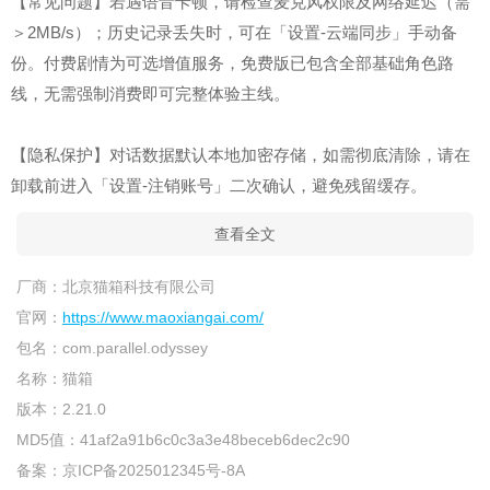
【常见问题】若遇语音卡顿，请检查麦克风权限及网络延迟（需
＞2MB/s）；历史记录丢失时，可在「设置-云端同步」手动备
份。付费剧情为可选增值服务，免费版已包含全部基础角色路
线，无需强制消费即可完整体验主线。
【隐私保护】对话数据默认本地加密存储，如需彻底清除，请在
卸载前进入「设置-注销账号」二次确认，避免残留缓存。
查看全文
厂商：
北京猫箱科技有限公司
官网：
https://www.maoxiangai.com/
包名：
com.parallel.odyssey
名称：
猫箱
版本：
2.21.0
MD5值：
41af2a91b6c0c3a3e48beceb6dec2c90
备案：
京ICP备2025012345号-8A