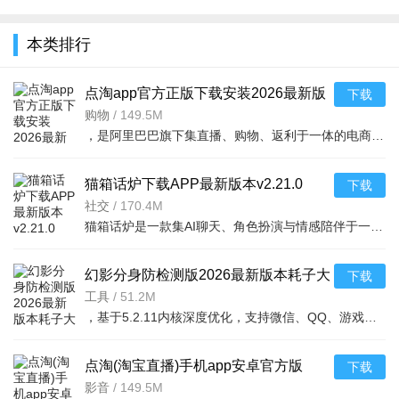
全
本类排行
点淘app官方正版下载安装2026最新版
下载
v4.57.18 2026手机版
购物
/
149.5M
，是阿里巴巴旗下集直播、购物、返利于一体的电商应用。它整合了淘宝、天
猫箱话炉下载APP最新版本v2.21.0
下载
2026手机版
社交
/
170.4M
猫箱话炉是一款集AI聊天、角色扮演与情感陪伴于一体的智能社交应用。它提供海量虚拟角色，支持自由对话、剧
幻影分身防检测版2026最新版本耗子大
下载
神版v5.2.11 2026安卓版 防检测分身
工具
/
51.2M
，基于5.2.11内核深度优化，支持微信、QQ、游戏等几乎所有应用无限
点淘(淘宝直播)手机app安卓官方版
下载
v4.57.18 2026手机版
影音
/
149.5M