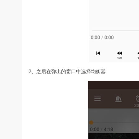
2、之后在弹出的窗口中选择均衡器