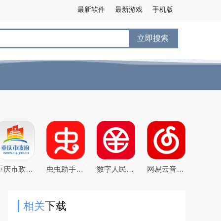
最新软件
最新游戏
手机版
立即搜索
重庆市政府渝快办app官方版
虫虫助手2026最新版游戏盒子
数字人民币试点版官方app安卓版
网易云音乐下载2025最新版
相关
下载