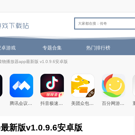
安卓游戏
专题合集
热门排行榜
读物播放器app最新版 v1.0.9.6安卓版
腾讯会议app下载安装2026年官方免费版
抖音极速版免费下载2026最新版
美团众包app
百分网游戏盒子下载2026新版
最新版v1.0.9.6安卓版