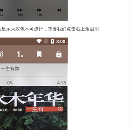
面显示为灰色不可进行，需要我们点击右上角启用