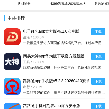
B浏览器
4399游戏盒2026版本大
谷歌浏览器
全
本类排行
电子红包app官方版v6.1.8安卓版
下载
生活
/
186.0M
一款覆盖生活方方面面的省钱福利平台。通过本应用您可以在线领取多种消费红包，只要完成在平台上消费就能获取相应的福利红包。平台可消费渠道非常多，比如加油充电、缴纳话费电费、购买火车票
网易大神app华为版下载官方最新版
下载
teamco怎么下载
v4.15.0华为版
工具
/
178.1M
玩家首选游戏资讯、社交分享平台，你能找到精品游戏资源，可以与其他玩家交流游戏技巧，还可以向大神学习经验，游戏成长材料、定制礼包每日领，游戏进阶快人一步，独家定制游戏
teamco是广州君和信息技术有限公司打造的一款全面集成的
企业级解决方案，它不仅融合了基础应用、项目管理、研发管
路路通app手机版v5.2.8.20260410安卓
下载
理、组织管理、CRM客户关系管理、合同管理以及财务管理等核
版
出行
/
23.0M
心功能于一体，还为企业提供了一站式、全方位的协同工作环
一款非常好的软件，用户可以通过这款软件进行查询列车时刻站点，支持多功能搜索，功能强大，还可以在上面查询余票，这款软件安全无广告，可以说是一款非常好的软件，并且结果是非常准确的，感兴
境。
teamco安卓好用吗
路路通手机时刻表app官方安卓版
下载