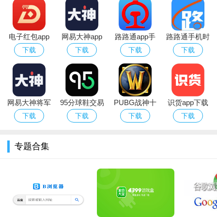
3用户可以开始注册登录
电子红包app
网易大神app
路路通app手
路路通手机时
官方版
华为版下载官
机版
刻表app官方
下载
下载
下载
下载
方最新版
安卓版
网易大神将军
95分球鞋交易
PUBG战神十
识货app下载
令下载安装官
app平台下载
字架下载安卓
官方正版最新
下载
下载
下载
下载
方2026最新版
免费版
版本
专题合集