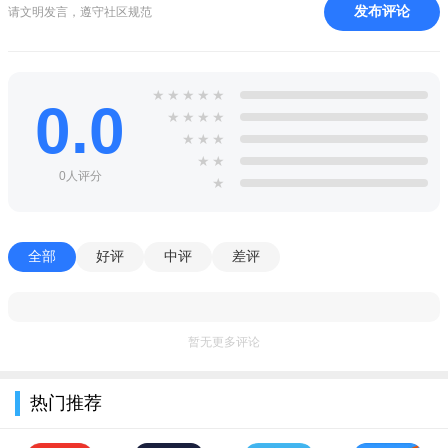
发布评论
请文明发言，遵守社区规范
★
★
★
★
★
0.0
★
★
★
★
★
★
★
★
★
0人评分
★
全部
好评
中评
差评
暂无更多评论
热门推荐