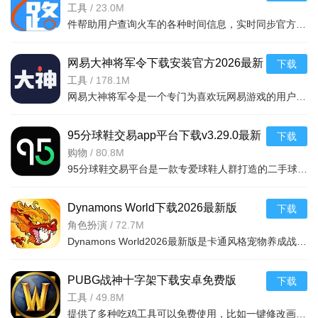
v5.2.8.20260410安卓版
工具
/
23.0M
1、数字化时代，高效协同办公是企业提升竞争力的关键。
件帮助用户查询火车的各种时间信息，实时同步官方行车数据，及时的提供车辆数据，确保用户正常使用，提供便捷的充值通道和专用的抢票通道，出票速度快，付款及出票，极速抢票，各种
2、千蚁云巢协同平台，为您打造高效、便携、一站式办公协
同平台。
网易大神将军令下载安装官方2026最新
下载
版v4.15.0安卓版
工具
/
178.1M
3、一站式的项目管理、客户管理、合同管理、应收款账、云
网易大神将军令是一个专门为喜欢玩网易游戏的用户打造的手机应用工具，为用户提供了最丰富的功能，里面能够为用户提供游戏攻略，游戏工具，游戏账户交易，改密码，升级服务等等，让广大的网易玩家能够放心的去玩游戏
存储、会议沟通、聊天交流等全方位解决方案，提升工作效率。
软件亮点
95分球鞋交易app平台下载v3.29.0最新
下载
版
购物
/
80.8M
1、TeamCo千蚁协同平台的基础应用模块为用户提供了统一
95分球鞋交易平台是一款专爱球鞋人群打造的二手球鞋交易平台，超多大牌保真的球鞋和潮流服饰。非常多的潮流达人的购物专场。平台不仅有着平台的专业鉴定，而且还有各种保障机制让用户们对交易更加满意。有需要的朋
的任务聚合视图，清晰地展示了个人待办事项，包括商机、应收
和审批等内容。
Dynamons World下载2026最新版
下载
2、支持根据个人工作需求灵活配置和启用各项功能，如日
v1.12.62 安卓版
角色扮演
/
72.7M
Dynamons World2026最新版是卡通风格宠物养成战斗RPG手游，可免费获取皮卡丘、裂空座等神兽。玩法类似精灵宝可梦，能捕捉训练宝可梦，需考虑属性相克策略。支持实时PVP对战、世界BOSS超
程、聊天、会议等，从而极大地提升了工作效率。
3、此外，“我的关注”功能允许用户实时追踪关键信息的变
PUBG战神十字架下载安卓免费版
下载
化，确保不错过任何重要更新。
v7.68.0安卓免费版
工具
/
49.8M
提供了多种吃鸡工具可以免费使用，比如一键修改画质，调节游戏的各种参数，还可以提供一些其他实用功能，比如快速清理手机内存、手机加速等，优化手机性能，提供更流畅的游戏体验，