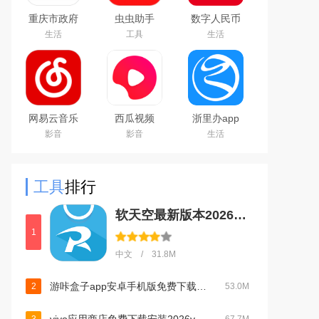
重庆市政府
虫虫助手
数字人民币
渝快办app
2026最新版
试点版官方
生活
工具
生活
官方版
游戏盒子
app安卓版
网易云音乐
西瓜视频
浙里办app
下载2025最
2024最新版
官方下载
影音
影音
生活
新版
2026手机版
工具
排行
软天空最新版本2026下载v8.7.3 安卓版
1
中文 / 31.8M
游咔盒子app安卓手机版免费下载v5.0.2安卓版
2
53.0M