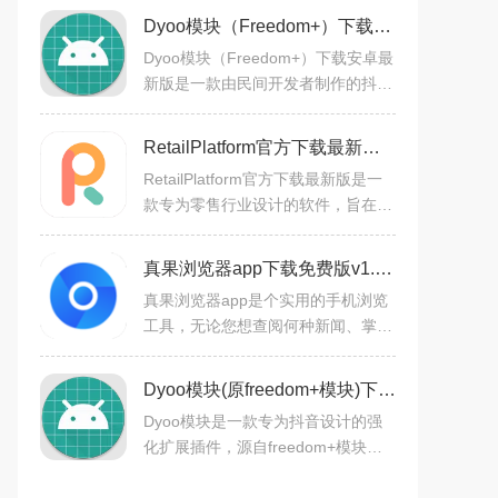
Dyoo模块（Freedom+）下载安卓最新版v1.1.9最新安卓版
Dyoo模块（Freedom+）下载安卓最
新版是一款由民间开发者制作的抖音
辅助工具。其主要功能包括视频无水
印下载、评论区视频/图片保存、表
RetailPlatform官方下载最新版v2.1.98安卓最新版
情包保存、控件防烧屏、Tab
RetailPlatform官方下载最新版是一
款专为零售行业设计的软件，旨在帮
助零售商管理日常业务流程，包括库
存管理、销售跟踪、客户关系管理和
真果浏览器app下载免费版v1.0.020安卓版
财务报告等。该软件通过
真果浏览器app是个实用的手机浏览
工具，无论您想查阅何种新闻、掌握
哪些资讯、获取哪些资料，都能在此
浏览器中轻松搜索。同时，它兼容多
Dyoo模块(原freedom+模块)下载免费版v1.1.9安卓版
样浏览方式，更可添加扩展
Dyoo模块是一款专为抖音设计的强
化扩展插件，源自freedom+模块，
尽管操作简便，但需结合Lsposed框