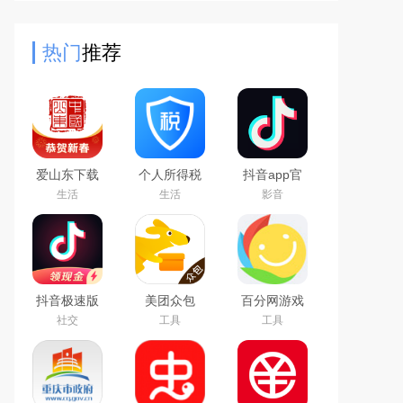
架及抖音APP方能启用。其内含多样
功能，便于广大用户迅速掌握，
热门
推荐
爱山东下载
个人所得税
抖音app官
app官方最
app下载安
方最新版本
生活
生活
影音
新版
装官方2026
最新版
抖音极速版
美团众包
百分网游戏
免费下载
app
盒子下载
社交
工具
工具
2026最新版
2026新版