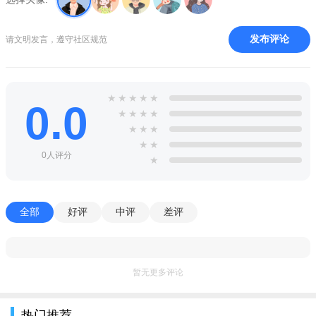
【推荐精准，越用越懂你】
分秒就能计算你的兴趣，定制专属的视频内容。你的每一次
发布评论
请文明发言，遵守社区规范
顶踩、收藏、转发都会形成个性化数据图谱，让西瓜视频能在海
量内容中挑选出你真正喜欢的。
【极致体验，播放无广告】
★
★
★
★
★
0.0
★
★
★
★
西瓜视频视频播放过程中无广告，只要点击播放按钮，视频
★
★
★
畅快从头看到尾。
★
★
0人评分
★
【随时随地，超级省流量】
所有视频不仅可以离线缓存，还支持默认播放清晰度选择，
全部
好评
中评
差评
超清高清标清任性切换。
更新内容
修复问题，优化用户体验
暂无更多评论
产品功能
热门推荐