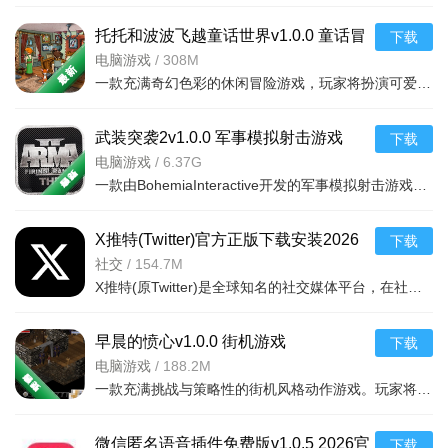
托托和波波飞越童话世界v1.0.0 童话冒
下载
险游戏
电脑游戏
/
308M
一款充满奇幻色彩的休闲冒险游戏，玩家将扮演可爱的托托和波波，在童话世界中
武装突袭2v1.0.0 军事模拟射击游戏
下载
电脑游戏
/
6.37G
一款由BohemiaInteractive开发的军事模拟射击游戏，于2009年首次发布。游戏以逼真的战场环境
X推特(Twitter)官方正版下载安装2026
下载
最新版v12.14.0安卓版
社交
/
154.7M
X推特(原Twitter)是全球知名的社交媒体平台，在社交互动、信息传播等方面具有重要影响力，软件免费使用，相
早晨的愤心v1.0.0 街机游戏
下载
电脑游戏
/
188.2M
一款充满挑战与策略性的街机风格动作游戏。玩家将扮演一位在清晨被神秘力量唤醒的勇士，内
微信匿名语音插件免费版v1.0.5 2026官
下载