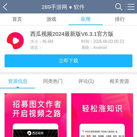
289手游网
●
软件
首页
游戏
应用
排行
西瓜视频2024最新版V6.3.1官方版
大小：
46.6M
时间：2026-06-03 00:23
语言：
系统：Android
立即下载
资源信息
同类热门
评论(1)
相关资源