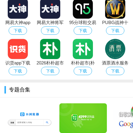
网易大神app
网易大神将军
95分球鞋交易
PUBG战神十
华为版下载官
令下载安装官
app平台下载
字架下载安卓
3、为了能够快速的查看自己购买的商品，用户可以在我的订
下载
下载
下载
下载
方最新版
方2026最新版
免费版
单中进行查询。
识货app下载
2026朴朴超市
朴朴超市(朴
酒票酒水服务
官方正版最新
app最新版本
朴买菜)app安
app
下载
下载
下载
下载
版本
卓手机版
专题合集