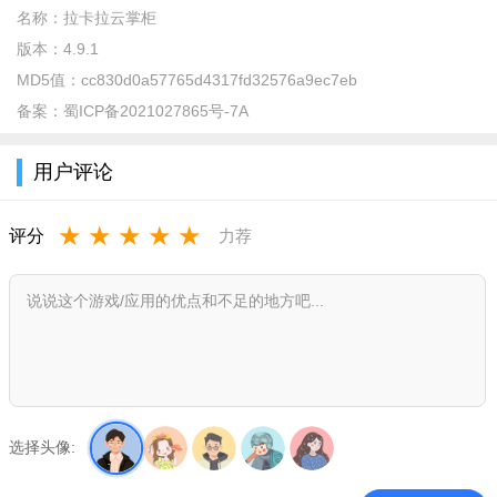
名称：
拉卡拉云掌柜
版本：
4.9.1
MD5值：
cc830d0a57765d4317fd32576a9ec7eb
备案：
蜀ICP备2021027865号-7A
用户评论
★
★
★
★
★
评分
力荐
2、用户可以根据自己的喜爱方式在分类中进行挑选，不管是
购买休闲零食还是生鲜食材，在这里直接划分出来的。
选择头像: