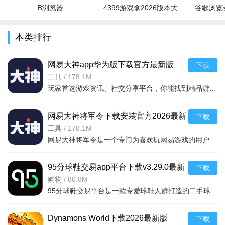
B浏览器
4399游戏盒2026版本大
谷歌浏览器
全
本类排行
网易大神app华为版下载官方最新版
下载
v4.15.0华为版
工具
/
178.1M
玩家首选游戏资讯、社交分享平台，你能找到精品游戏资源，可以与其他玩家交流游戏技巧，还可以向大神学习经验，游戏成长材料、定制礼包每日领，游戏进阶快人一步，独家定制游戏
网易大神将军令下载安装官方2026最新
下载
版v4.15.0安卓版
工具
/
178.1M
网易大神将军令是一个专门为喜欢玩网易游戏的用户打造的手机应用工具，为用户提供了最丰富的功能，里面能够为用户提供游戏攻略，游戏工具，游戏账户交易，改密码，升级服务等等，让广大的网易玩家能够放心的去玩游戏
95分球鞋交易app平台下载v3.29.0最新
下载
版
购物
/
80.8M
4、除此之外，在软件中用户可以随时随地的对门头照、店铺
95分球鞋交易平台是一款专爱球鞋人群打造的二手球鞋交易平台，超多大牌保真的球鞋和潮流服饰。非常多的潮流达人的购物专场。平台不仅有着平台的专业鉴定，而且还有各种保障机制让用户们对交易更加满意。有需要的朋
名称、店铺类型等进行修改，方便管理。
Dynamons World下载2026最新版
下载