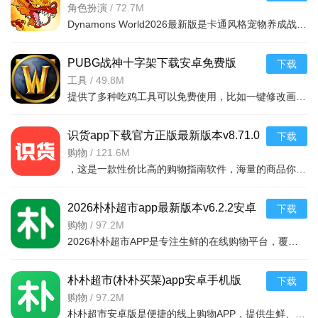
v1.12.62 安卓版
角色扮演
/
72.7M
Dynamons World2026最新版是卡通风格宠物养成战斗RPG手游，可免费获取皮卡丘、裂空座等神兽。玩法类似精灵宝可梦，能捕捉训练宝可梦，需考虑属性相克策略。支持实时PVP对战、世界BOSS超
PUBG战神十字架下载安卓免费版
下载
v7.68.0安卓免费版
工具
/
49.8M
提供了多种吃鸡工具可以免费使用，比如一键修改画质，调节游戏的各种参数，还可以提供一些其他实用功能，比如快速清理手机内存、手机加速等，优化手机性能，提供更流畅的游戏体验，
识货app下载官方正版最新版本v8.71.0
下载
安卓版
购物
/
121.6M
，这是一款性价比高的购物指南软件，海量的商品你都是可以选择的，用户可以看到很多的优惠的商品内容，各种正版资源可以在这里下载，由识货专业鉴别功能帮助你甄别，十分专业安全，需
2026朴朴超市app最新版本v6.2.2安卓
下载
最新版
购物
/
97.2M
2026朴朴超市APP是专注生鲜的在线购物平台，覆盖多城，30分钟极速配送。品类丰富含生鲜、日用品等，万款产品品质保障，天天特价月月大促。新人首单免邮送100元红包，更有秒杀、优惠券、秒付功能，冷链锁
朴朴超市(朴朴买菜)app安卓手机版
下载
v6.2.2安卓版
购物
/
97.2M
朴朴超市安卓版是便捷的线上购物APP，提供生鲜、日用等万款品质商品，每日特价、月月大促，新人首单免邮还送100元红包。支持30分钟闪电送达多区域，秒付通道结账快，更有完善售后保障，满足日常需求，轻松享