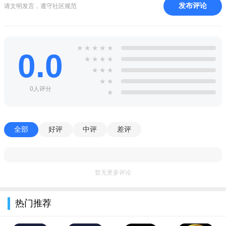
发布评论
请文明发言，遵守社区规范
★
★
★
★
★
0.0
★
★
★
★
★
★
★
★
★
0人评分
★
全部
好评
中评
差评
暂无更多评论
热门推荐