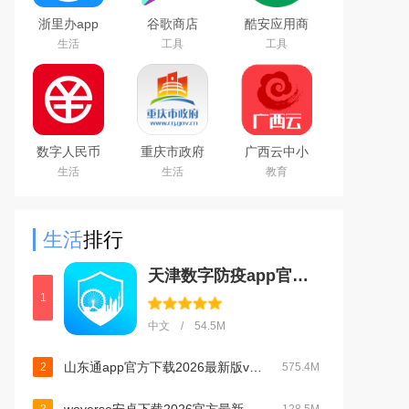
浙里办app
谷歌商店
酷安应用商
官方下载
google play
店app下载
生活
工具
工具
2026手机版
store最新版
2026最新版
本下载2026
官方版
数字人民币
重庆市政府
广西云中小
试点版官方
渝快办app
学空中课堂
生活
生活
教育
app安卓版
官方版
app
生活
排行
天津数字防疫app官方版下载安装2023最新版本v1.1.10官方版
1
中文 / 54.5M
山东通app官方下载2026最新版v3.3.0官方版
2
575.4M