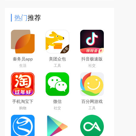
询、养老查询、公积金查询、驾驶证
查询、预约挂号、生活缴费、
热门
推荐
秦务员app
美团众包
抖音极速版
下载2026最
免费下载
生活
工具
社交
新版
2026最新版
手机淘宝下
微信
百分网游戏
载2026app
WeChat
盒子下载
购物
社交
工具
最新版
2026新版