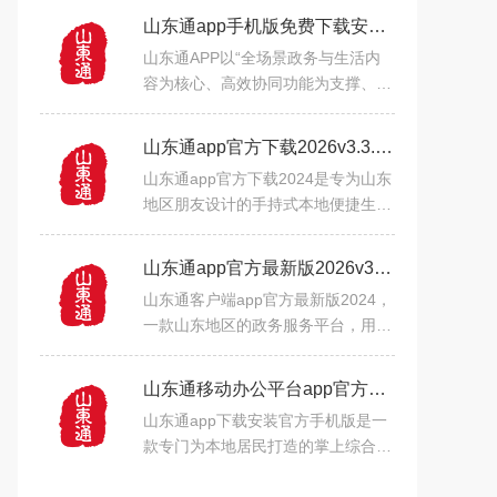
山东通app手机版免费下载安装v3.3.0安卓版
山东通APP以“全场景政务与生活内
容为核心、高效协同功能为支撑、安
全个性化体验为亮点”，用全省资源
整合打破服务壁垒，靠数字化办公提
山东通app官方下载2026v3.3.0最新版
升政务效率，以安全机制保
山东通app官方下载2024是专为山东
地区朋友设计的手持式本地便捷生活
服务平台。通过山东通app，您可以
随时随地轻松掌握当地热点新闻，还
山东通app官方最新版2026v3.3.0安卓版
可以在线处理各种日常生活
山东通客户端app官方最新版2024，
一款山东地区的政务服务平台，用户
可以通过政务服务软件轻松查询政策
法规信息、办理证照、提交申请表格
山东通移动办公平台app官方最新版2026v3.3.0安卓版
等。软件内部还拥有实时办
山东通app下载安装官方手机版是一
款专门为本地居民打造的掌上综合服
务平台，平台为用户提供了医保查