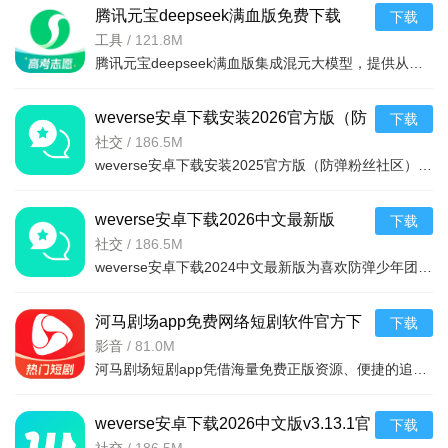
腾讯元宝deepseek满血版免费下载
下载
v2.63.0安卓版
工具
/
121.8M
腾讯元宝deepseek满血版集成混元大模型，提供从文档解析、多语言翻译到创意绘图、口语陪练的一站式AI服务。亮点在于其全面覆盖办公学习生活娱乐需求，特别适合追求效率与创意的用户。功能包括AI写作、对
weverse安卓下载安装2026官方版（防
下载
弹粉丝社区）v3.13.1官方最新版
社交
/
186.5M
weverse安卓下载安装2025官方版（防弹粉丝社区）是一款非常棒的粉丝社区平台，是一款可以与自己喜欢的明星交流的软件，只需轻轻按一下按钮，便可与世界各地的粉丝们交流，获得最新的爱豆行程消息和资讯，
weverse安卓下载2026中文最新版
下载
v3.13.1最新安卓版
社交
/
186.5M
weverse安卓下载2024中文最新版为喜欢防弹少年团的粉丝带来了许多的福利，为粉丝和朋友创建高质量的互动平台，随意发表与偶像有关的任何话题，用户可以在这里获得偶像的个人信息，可以与许多粉丝聊天，从
河马剧场app免费网络短剧软件官方下
下载
载v3.1.0安卓版
影音
/
81.0M
河马剧场短剧app凭借海量免费正版资源、便捷的追剧功能与创新的收益模式，精准解决了用户找剧难、付费门槛高、追剧不便捷的痛点，既满足了碎片化娱乐需求，又通过互动与收益机制提升了使用粘性，是短剧爱好者的优
weverse安卓下载2026中文版v3.13.1官
下载