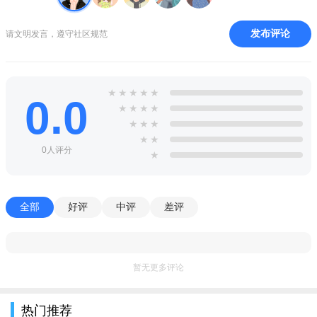
度；巡逻跟踪、历史轨迹；事件处理情况、人员位置信息、现场
发布评论
请文明发言，遵守社区规范
视频等勤务大看板，信息数据尽在掌控。
推荐理由
1、软件功能多样全面，支持线上交流模式，平时工作中遇到
★
★
★
★
★
0.0
★
★
★
★
了问题，可以立即反馈。
★
★
★
2、能让保安方面的从业人员效率的办公，智慧的管理体系，
★
★
0人评分
★
同时能覆盖日常的工作需求。
3、基于全球北斗、GPS及全球可视化的应急指挥调度系统，
实现全局统筹。
全部
好评
中评
差评
功能
1、在线求职，正在求职的安保人员能够在这里观看到不同的
暂无更多评论
工作信息内容。
2、热门资讯，关于最新的资讯以及行业的动态都会在资讯页
热门推荐