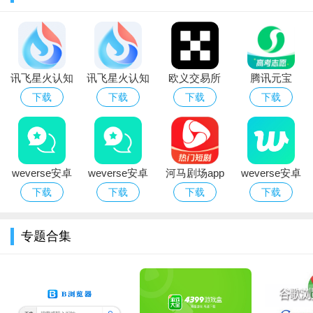
面中展示出来。
3、考勤打卡，安保人员的考勤打卡内容能够在软件中快速的
查看掌握。
讯飞星火认知
讯飞星火认知
欧义交易所
腾讯元宝
4、及时通讯，软件内能够及时的进行通讯交流，与上司汇报
大模型app官
大模型app下
app下载2026
deepseek满
下载
下载
下载
下载
自己的工作情况。
方手机版
载2026手机版
最新版本
血版免费下载
点评
上海智慧保安给大家一些的工具方式，规划处各种免费的方
式，贴心的提示服务。手机端更便捷，直接打开软件就可以享受
weverse安卓
weverse安卓
河马剧场app
weverse安卓
到很多优质可靠的服务，功能也很齐全，大家在线办公的同时也
下载安装2026
下载2026中文
免费网络短剧
下载2026中文
下载
下载
下载
下载
官方版（防弹
最新版
软件官方下载
版
能实时掌握最新的安全情况，提高办公效率，并且也为保安人员
粉丝社区）
的管理带来了很多便利，线上操作更轻松。
专题合集