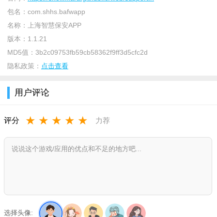
量。
包名：
com.shhs.bafwapp
特色
名称：
上海智慧保安APP
版本：
1.1.21
【指挥调度系统】
MD5值：
3b2c09753fb59cb58362f9ff3d5cfc2d
基于全球北斗、GPS及全球可视化的应急指挥调度系统，实
隐私政策：
点击查看
现全局统筹，统一指挥调度、布控、联动的可视化指挥调度协同
平台。内容包括：指挥调度中心系统、保安巡逻系统、北斗GPS
用户评论
轨迹跟踪、可视平台、视频应用、智能分析、应急处突平台等板
块。
★
★
★
★
★
评分
力荐
【信用履职系统】
基于大数据及区块链的信用履职管理平台，包括：从业人员
履职情况管理；人员信用体系管理系统、信用履职分析查询、用
户反馈与诉求管理等板块。
【协同勤务】
选择头像:
可视化协同勤务平台，汇聚日常工作、每日考勤；任务进