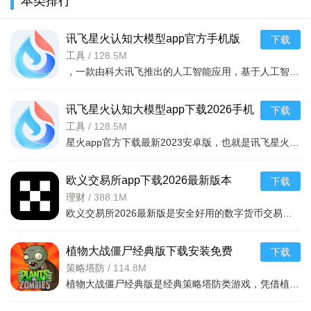
本类排行
2024最新版
v6.1.0 安卓
新版v1.1.21
v1.1.24最新
版
官方安卓版
官方安卓版
讯飞星火认知大模型app官方手机版
下载
v5.6.1安卓版
工具
/
128.5M
，一款由科大讯飞推出的人工智能应用，基于人工智能技术，为大家提供强大的学习功能和办公功能，可以通过在线提问的方式，获取各种生活学习建议，还能够一键ai续写文章，完成各
讯飞星火认知大模型app下载2026手机
下载
版v5.6.1安卓最新版
工具
/
128.5M
星火app官方下载最新2023安卓版，也就是讯飞星火app，一款智能的讯飞星火认知大模型应用，拥有同样的ai社交功能，和文章续写，绘画功能，只需要输入关键词，即可快速生成你需要的文本内容，或者绘画作品
欧义交易所app下载2026最新版本
下载
v6.165.0最新版
理财
/
388.1M
欧义交易所2026最新版是安全好用的数字货币交易平台，支持近千种币种及衍生品交易，配备安全钱包。全球领先，金融级加密保障安全，专业分析师直播指导。功能含智能挖矿、矿池自动切换、实时监控挖矿状况，交易流
植物大战僵尸经典版下载安装免费
下载
v3.15.0安卓版
策略塔防
/
114.8M
植物大战僵尸经典版是经典策略塔防类游戏，凭借植物抵御僵尸守护家园的核心玩法，通过种植植物构建防线，抵御从屏幕右侧持续入侵的僵尸，风靡全球，游戏的界面简洁，操作简单，上手容易，全年龄段都适合玩这款游戏。