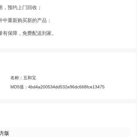
用，预约上门回收；
件中重新购买新的产品；
量有保障，免费配送到家。
名称：
五和宝
MD5值：
4bd4a200534dd532e96dc668fce13475
官方版