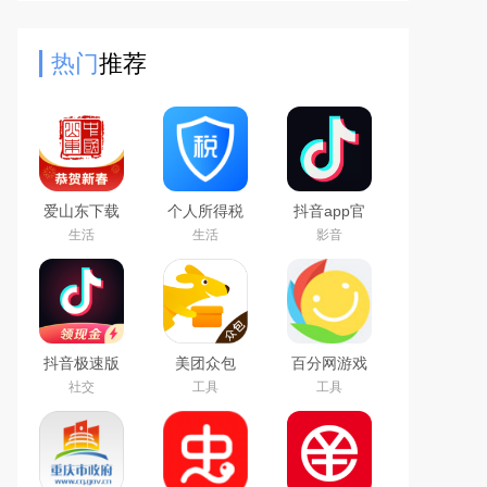
在商场购物，也可以直接体验各种有
趣的社交玩法。专属OC商场，
热门
推荐
爱山东下载
个人所得税
抖音app官
app官方最
app下载安
方最新版本
生活
生活
影音
新版
装官方2026
最新版
抖音极速版
美团众包
百分网游戏
免费下载
app
盒子下载
社交
工具
工具
2026最新版
2026新版