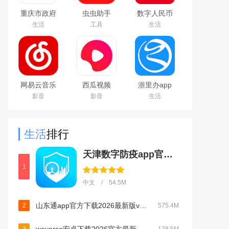
重庆市政府
虫虫助手
数字人民币
渝快办app
2026最新版
试点版官方
生活
工具
生活
官方版
游戏盒子
app安卓版
网易云音乐
西瓜视频
浙里办app
下载2025最
2024最新版
官方下载
影音
影音
生活
新版
2026手机版
生活
排行
天津数字防疫app官方版下载安装2023最新版本v1.1.10官方版
1
中文 / 54.5M
山东通app官方下载2026最新版v3.3.0官方版
2
575.4M