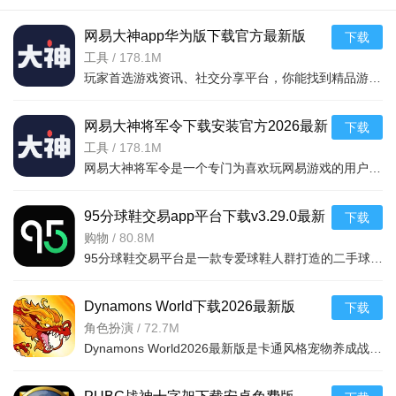
网易大神app华为版下载官方最新版
下载
v4.15.0华为版
工具
/
178.1M
玩家首选游戏资讯、社交分享平台，你能找到精品游戏资源，可以与其他玩家交流游戏技巧，还可以向大神学习经验，游戏成长材料、定制礼包每日领，游戏进阶快人一步，独家定制游戏
网易大神将军令下载安装官方2026最新
下载
版v4.15.0安卓版
工具
/
178.1M
网易大神将军令是一个专门为喜欢玩网易游戏的用户打造的手机应用工具，为用户提供了最丰富的功能，里面能够为用户提供游戏攻略，游戏工具，游戏账户交易，改密码，升级服务等等，让广大的网易玩家能够放心的去玩游戏
95分球鞋交易app平台下载v3.29.0最新
下载
版
购物
/
80.8M
95分球鞋交易平台是一款专爱球鞋人群打造的二手球鞋交易平台，超多大牌保真的球鞋和潮流服饰。非常多的潮流达人的购物专场。平台不仅有着平台的专业鉴定，而且还有各种保障机制让用户们对交易更加满意。有需要的朋
Dynamons World下载2026最新版
下载
v1.12.62 安卓版
角色扮演
/
72.7M
Dynamons World2026最新版是卡通风格宠物养成战斗RPG手游，可免费获取皮卡丘、裂空座等神兽。玩法类似精灵宝可梦，能捕捉训练宝可梦，需考虑属性相克策略。支持实时PVP对战、世界BOSS超