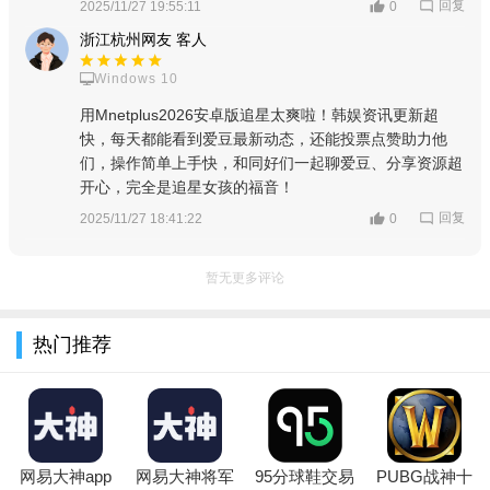
回复
2025/11/27 19:55:11
0
轻松点击关注您钟爱的明星，他们的最新动态将第一时间呈
浙江杭州网友 客人
现给您，让您不再错过任何精彩瞬间。
Windows 10
您可以直接查阅您感兴趣的韩娱资料，同时获取更多不同领
用Mnetplus2026安卓版追星太爽啦！韩娱资讯更新超
快，每天都能看到爱豆最新动态，还能投票点赞助力他
域的韩国娱乐新闻和动态。
们，操作简单上手快，和同好们一起聊爱豆、分享资源超
您的爱豆最新动态将迅速传达至您手中，让您随时掌握他们
开心，完全是追星女孩的福音！
的最新情况，成为最忠实的粉丝。
回复
2025/11/27 18:41:22
0
这款软件的操作简单直观，让您轻松掌握各种功能，享受便
暂无更多评论
捷的追星体验。
汇集了海量的韩国明星动态信息，您可以轻松搜索并获取您
热门推荐
所关心的内容。
在这里，您将与众多韩星粉丝实时互动，分享心得，共同体
验追星的乐趣，感受别样的社交氛围。
软件功能：
网易大神app
网易大神将军
95分球鞋交易
PUBG战神十