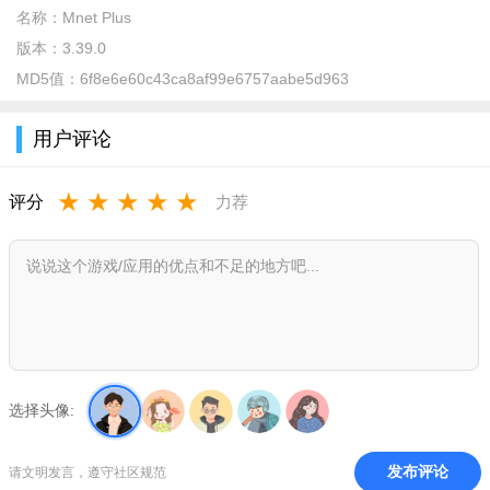
名称：
Mnet Plus
版本：
3.39.0
MD5值：
6f8e6e60c43ca8af99e6757aabe5d963
用户评论
★
★
★
★
★
评分
力荐
mnetplus怎么设置中文？
选择头像:
1、在主界面上，下面一排从右边到左第二个设置选项。
发布评论
请文明发言，遵守社区规范
2、进入之后拉到最下面的主机选项。