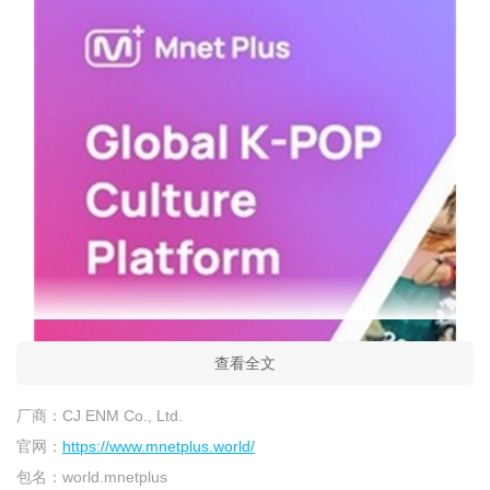
查看全文
厂商：
CJ ENM Co., Ltd.
官网：
https://www.mnetplus.world/
包名：
world.mnetplus