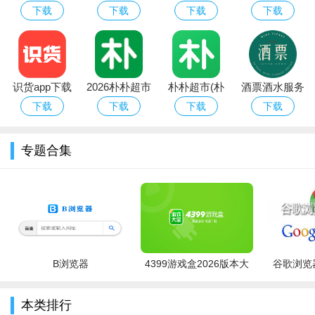
华为版下载官
令下载安装官
app平台下载
字架下载安卓
下载
下载
下载
下载
我们将为您实时推荐高人气值的影视资源，让您不错过任何
方最新版
方2026最新版
免费版
精彩之作。
各类新鲜热点话题在此汇聚，您可以随时加入讨论，分享您
的观点。
识货app下载
2026朴朴超市
朴朴超市(朴
酒票酒水服务
官方正版最新
app最新版本
朴买菜)app安
app
下载
下载
下载
下载
与其他用户畅聊影视佳作中的精彩瞬间，分享您钟爱的资
版本
卓手机版
源，共同品味影视魅力。
专题合集
我们致力于提供便捷的操作体验，让您更轻松地了解娱乐圈
的点点滴滴，深入感受其魅力所在。
B浏览器
4399游戏盒2026版本大
谷歌浏览器
全
本类排行