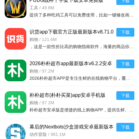
PUBG战神十字架下载安卓免费版
下载
v7.68.0安卓免费版
工具
/
49.8M
提供了多种吃鸡工具可以免费使用，比如一键修改画质，调节游戏的各种参数，还可以提供一些其他实用功能，比如快速清理手机内存、手机加速等，优化手机性能，提供更流畅的游戏体验，
识货app下载官方正版最新版本v8.71.0
下载
安卓版
购物
/
121.6M
，这是一款性价比高的购物指南软件，海量的商品你都是可以选择的，用户可以看到很多的优惠的商品内容，各种正版资源可以在这里下载，由识货专业鉴别功能帮助你甄别，十分专业安全，需
2026朴朴超市app最新版本v6.2.2安卓
下载
软件亮点：
最新版
购物
/
97.2M
2026朴朴超市APP是专注生鲜的在线购物平台，覆盖多城，30分钟极速配送。品类丰富含生鲜、日用品等，万款产品品质保障，天天特价月月大促。新人首单免邮送100元红包，更有秒杀、优惠券、秒付功能，冷链锁
这款软件汇聚了丰富的韩国明星资讯，用户只需简单搜索，
即可轻松获取心仪明星的各类信息。
朴朴超市(朴朴买菜)app安卓手机版
下载
v6.2.2安卓版
购物
/
97.2M
用户可以在此平台上与其他同好交流，分享并推荐那些引人
朴朴超市安卓版是便捷的线上购物APP，提供生鲜、日用等万款品质商品，每日特价、月月大促，新人首单免邮还送100元红包。支持30分钟闪电送达多区域，秒付通道结账快，更有完善售后保障，满足日常需求，轻松享
入胜、精彩绝伦的韩剧，让观影体验更加丰富多彩。
软件设计简洁直观，用户上手轻松，无需复杂操作，即可快
幕后的Nextbots沙盒游戏安卓最新版本
下载
速掌握使用方法，畅享便捷服务。
v11.2.2 中文版
动作冒险
/
981.1M