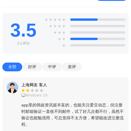
3、再右边就能看到语言language选项，里面就有简体中文。
★
★
★
★
★
mnetplus怎么注册？
3.5
★
★
★
★
1、首先进入Mnet官网，点击右上角会员加入。
★
★
★
★
★
2、点击使用邮箱登录即可用邮箱注册账号。
2人评分
★
3、然后就出来两条密密麻麻的条约，都点同意就可以了。
4、之后就是填信息，这里的密码有些特殊，中国网络上的密
全部
好评
中评
差评
码一般都是6到16位密码，而这里的是6到15位密码，而且不能是
纯数字或纯字母，需要混合输入。
上海网友 客人
5、邮箱验证想验证的可以验证，但能收到验证邮件的几率很
Windows 10
小，毕竟是跨国注册，可能发不来！
app里的韩娱资讯挺丰富的，也能关注爱豆动态，但注册
软件特点：
时邮箱验证一直收不到邮件，试了好几次都不行，虽然不
验证也能勉强用，可总觉得不太方便，希望能改进注册流
利用这款软件，您可以为您心仪的明星献上宝贵的一票和点
程。
赞，助他们攀登人气之巅。